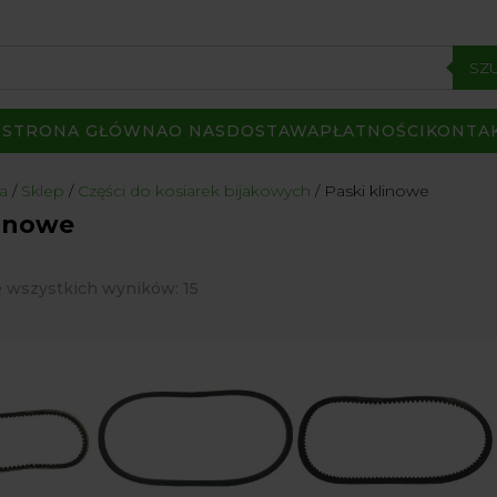
SZ
STRONA GŁÓWNA
O NAS
DOSTAWA
PŁATNOŚCI
KONTA
a
/
Sklep
/
Części do kosiarek bijakowych
/ Paski klinowe
linowe
Posortowane
 wszystkich wyników: 15
według
popularności