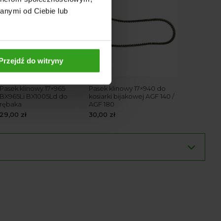
anymi od Ciebie lub
Przejdź do witryny
Pasek klinowy 17×965
Pasek klinowy 17×940 do
BX965Li BX1005Ld do
kosiarki bijakowej AGF 140 /
rębaka
AGF 180
29,00
zł
30,00
zł