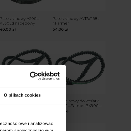
Pasek klinowy A500Li
Pasek klinowy AV17x1168Li
A530Ld napędowy
4Farmer
40,00
zł
54,00
zł
O plikach cookies
Pasek klinowy do kosiarek
Pasek klinowy do kosiarki
bijakowych BX1080Li
AGF 140 4Farmer BX900Li
4Farmer
30,00
zł
35,00
zł
ołecznościowe i analizować
artnerom społecznościowym,