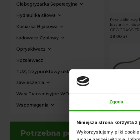
Glebogryzarka Separacyjna
Hydraulika siłowa
Pasek klinowy 
kosiarki bijako
Kosiarka Bijakowa
GEOGRASS TRX
39,00
zł
Ładowacz Czołowy
Opryskiwacz
Rozsiewacz
TUZ, trzypunktowy układ
zawieszenia
Wały Transmisyjne WOM
Zgoda
Wspomagania
Pasek klinowy d
bijakowej BX13
25,00
zł
Niniejsza strona korzysta z
Potrzebna pomoc?
Wykorzystujemy pliki cookie 
ruch w naszej witrynie. Inf