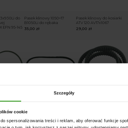
13x930Li do
Pasek klinowy 1050×17
Pasek klinowy do kosiarki
wej
B1050Li do rębaka
ATV 120 AV17x1067
 EFN 95-145
35,00
zł
29,00
zł
Szczegóły
o kosiarki
Pasek klinowy do rębaka
Pasek klinowy kosiarki
21Li
17x965mm B965Li
AGF180 BX1020Li 4Farmer
29,00
zł
30,00
zł
 plików cookie
do spersonalizowania treści i reklam, aby oferować funkcje sp
ormacje o tym, jak korzystasz z naszej witryny, udostępniamy p