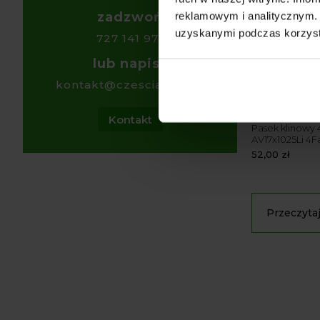
zadzwoń
reklamowym i analitycznym. 
uzyskanymi podczas korzysta
727 141 971
lub napisz
kontakt@czesciagrol.pl
Kontakt
Pasek klinowy
AV17x1025Li 4
52,00
zł
Przeczytaj