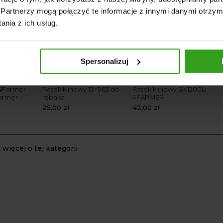
Partnerzy mogą połączyć te informacje z innymi danymi otrzym
nia z ich usług.
Spersonalizuj
 4Farmer
Pasek klinowy 13×965 do
Pasek klinowy BX1200Li
Farmer
rębaka
4FARMER
25,00
zł
42,00
zł
 więcej o tej kategorii