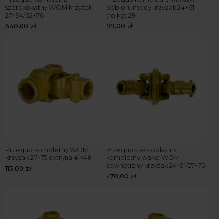
szerokokątny WOM krzyżak
odbioru mocy krzyżak 24×61
27×94/32×76
trójkąt 29
540,00
zł
99,00
zł
Przegub kompletny WOM
Przegub szerokokątny
krzyżak 27×75 cytryna 41×48
kompletny wałka WOM
zewnętrzny krzyżak 24×91/27×75
115,00
zł
470,00
zł