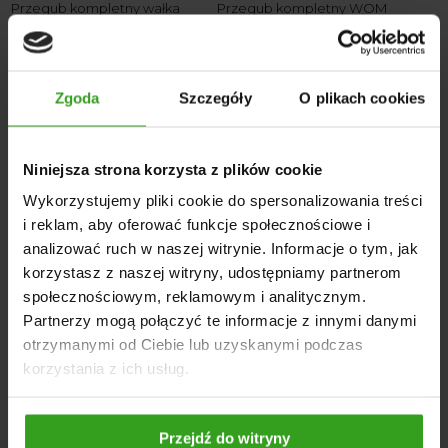
Przegub kompletny wałka
Przegub kompletny WOM
WOM krzyżak 30×80 trójkąt 45
krzyżak 32×76 cytryna 48×57,5
130,00
zł
135,00
zł
Zgoda
Szczegóły
O plikach cookies
Niniejsza strona korzysta z plików cookie
Wykorzystujemy pliki cookie do spersonalizowania treści
i reklam, aby oferować funkcje społecznościowe i
analizować ruch w naszej witrynie. Informacje o tym, jak
korzystasz z naszej witryny, udostępniamy partnerom
społecznościowym, reklamowym i analitycznym.
Przegub kompletny wałka
Przegub kompletny
WOM cytryna 34,5×41 krzyżak
szerokokątny wewnętrzny na
Partnerzy mogą połączyć te informacje z innymi danymi
trójkąt 53,6mm kzyżak
100,00
zł
otrzymanymi od Ciebie lub uzyskanymi podczas
27×94/32×76
korzystania z ich usług.
549,99
zł
Przejdź do witryny