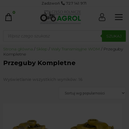
Zadzwoń
727 141 971
0
Wyszukiwarka
produktów
SZUKAJ
Strona główna
/
Sklep
/
Wały Transmisyjne WOM
/ Przeguby
Kompletne
Przeguby Kompletne
Posortowane
Wyświetlanie wszystkich wyników: 16
według
popularności