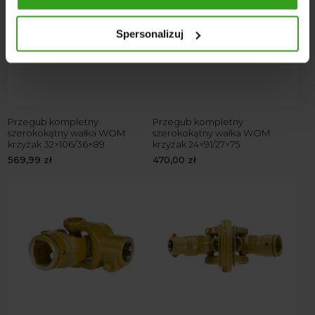
Spersonalizuj
Przegub kompletny
Przegub kompletny
szerokokątny wałka WOM
szerokokątny wałka WOM
krzyżak 32×106/36×89
krzyżak 24×91/27×75
569,99
zł
470,00
zł