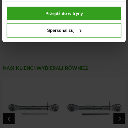
Kategoria: 2/2
Średnica otworu w główkach: 25,4 mm (1 cal)
Przejdź do witryny
Długość od środka ucha do środka ucha: min. 320 mm /
max. 420 mm
Spersonalizuj
Długość rury: 200 mm
Numer katalogowy: TL125180
NASI KLIENCI WYBIERALI RÓWNIEŻ
4
5