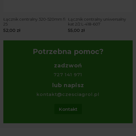
60
Łącznik centralny 320-520mm fi
Łącznik centralny uniwersalny
Ł
25
kat 2/2 L-418-607
k
52,00
zł
55,00
zł
5
Potrzebna pomoc?
zadzwoń
727 141 971
lub napisz
kontakt@czesciagrol.pl
Kontakt