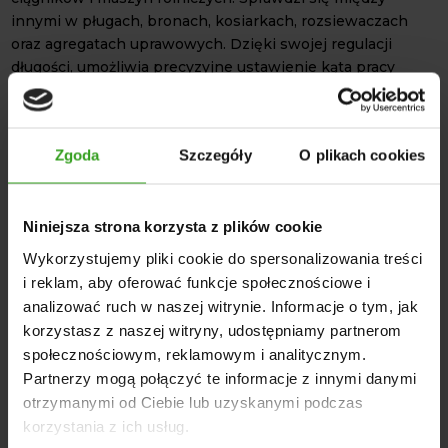
innymi w pługach, bronach, kosiarkach, rozsiewaczach
oraz agregatach uprawowych. Dzięki swojej regulacji
długości, umożliwia precyzyjne ustawienie kąta pracy
maszyny. Takie rozwiązanie przekłada się na jej
efektywność oraz trwałość.
Wytrzymała konstrukcja
łącznika centralnego
sprawia, że
Zgoda
Szczegóły
O plikach cookies
jest on odporny na obciążenia oraz trudne warunki pracy.
Standardowe wymiary otworów wynoszące 25,4 mm
zapewniają kompatybilność z popularnymi sworzniami,
Niniejsza strona korzysta z plików cookie
dzięki czemu montaż jest również szybki prosty.
Wykorzystujemy pliki cookie do spersonalizowania treści
Postaw na element, który podczas pracy przenosi duże
i reklam, aby oferować funkcje społecznościowe i
obciążenia oraz odpowiada za stabilność całego układu
analizować ruch w naszej witrynie. Informacje o tym, jak
zawieszenia. Zastosuj trwały oraz precyzyjnie wykonany
korzystasz z naszej witryny, udostępniamy partnerom
łącznik w swoim gospodarstwie rolnym!
społecznościowym, reklamowym i analitycznym.
DANE TECHNICZNE
Partnerzy mogą połączyć te informacje z innymi danymi
otrzymanymi od Ciebie lub uzyskanymi podczas
Waga: 3,1 kg
korzystania z ich usług.
Wymiary całkowite: 38 × 10,5 × 6,5 cm