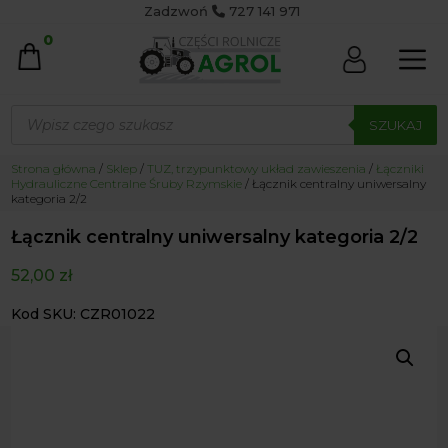
Zadzwoń
727 141 971
0
Wyszukiwarka
produktów
SZUKAJ
Strona główna
/
Sklep
/
TUZ, trzypunktowy układ zawieszenia
/
Łączniki
Hydrauliczne Centralne Śruby Rzymskie
/ Łącznik centralny uniwersalny
kategoria 2/2
Łącznik centralny uniwersalny kategoria 2/2
52,00
zł
Kod SKU: CZR01022