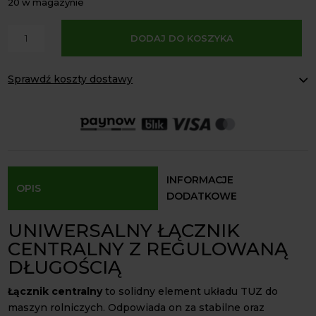
20 w magazynie
A
ilość
DODAJ DO KOSZYKA
l
Łącznik
t
centralny
e
Sprawdź koszty dostawy
uniwersalny
r
kategoria
Paczkomaty Inpost:
od 16 zł
n
2/2
Kurier InPost:
od 15 zł
a
Odbiór osobisty:
Oblekoń 156a, 28-133 Pacanów
t
Dostępność form dostawy i ceny uzależniona od produktu.
i
v
INFORMACJE
OPIS
e
DODATKOWE
:
UNIWERSALNY ŁĄCZNIK
CENTRALNY Z REGULOWANĄ
DŁUGOŚCIĄ
Łącznik centralny
to solidny element układu TUZ do
maszyn rolniczych. Odpowiada on za stabilne oraz