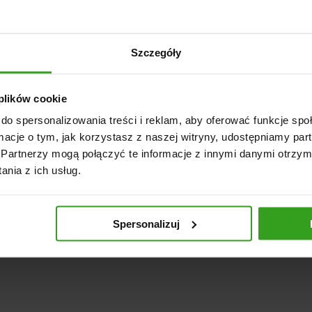
Szczegóły
 plików cookie
Alternative:
do spersonalizowania treści i reklam, aby oferować funkcje sp
=
3 + 5
ormacje o tym, jak korzystasz z naszej witryny, udostępniamy p
Partnerzy mogą połączyć te informacje z innymi danymi otrzym
nia z ich usług.
Administratorem danych osobowyc
jest Sprzedawca Ewelina Siemino
celach oraz na podstawach wskaz
realizacja umowy, marketing bezpo
na temat przetwarzania danych pr
Spersonalizuj
osobie, której dane dotyczą. Szybk
tel.: 727 141 971.