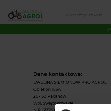
Wyszukiwarka
produktów
S
Dane kontaktowe:
EWELINA SIEMIONOW PRO AGROL
Oblekoń 156A
28-133 Pacanów
Woj. Świętokrzyskie
NIP: 6551947508