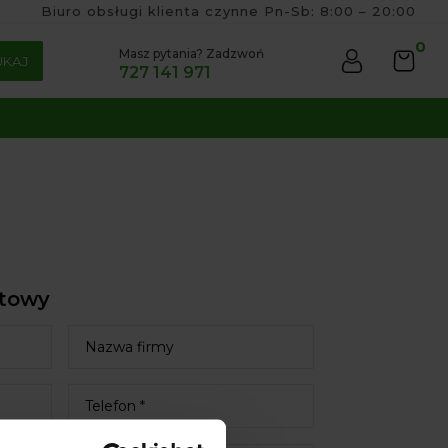
Biuro obsługi klienta czynne Pn-Sb: 8:00 – 20:00
0
Masz pytania? Zadzwoń
UKAJ
727 141 971
ktowy