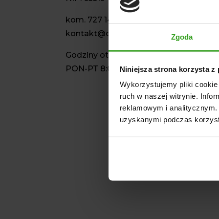
kom.
727 141 971
kontakt@czesciagrol.pl
Zgoda
Godziny otwarcia:
PON-PT 8:00 – 16.00
Niniejsza strona korzysta z
Wykorzystujemy pliki cookie 
ruch w naszej witrynie. Inf
reklamowym i analitycznym. 
uzyskanymi podczas korzysta