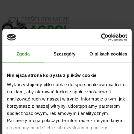
Części Agrol – sklep rolniczy z częściami do traktorów
Zgoda
Szczegóły
O plikach cookies
rolniczych marki Ursus. Duży wybór i fachowe doradztwo.
Agrol to znana marka, którą docenia tysiące klientów.
Niniejsza strona korzysta z plików cookie
Wykorzystujemy pliki cookie do spersonalizowania treści
STREFA KLIENTA
i reklam, aby oferować funkcje społecznościowe i
Moje konto
analizować ruch w naszej witrynie. Informacje o tym, jak
korzystasz z naszej witryny, udostępniamy partnerom
Dostawa
społecznościowym, reklamowym i analitycznym.
Płatności
Partnerzy mogą połączyć te informacje z innymi danymi
Zwroty i reklamacje
otrzymanymi od Ciebie lub uzyskanymi podczas