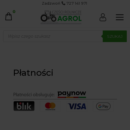
Zadzwoń
727 141 971
0
Wyszukiwarka
produktów
SZUKAJ
Płatności