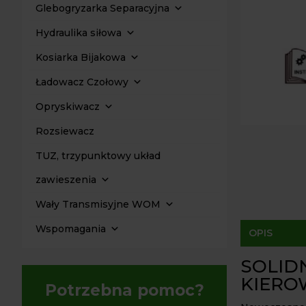
Glebogryzarka Separacyjna
Hydraulika siłowa
Kosiarka Bijakowa
Ładowacz Czołowy
Opryskiwacz
Rozsiewacz
TUZ, trzypunktowy układ
zawieszenia
Wały Transmisyjne WOM
Wspomagania
OPIS
SOLID
KIERO
Potrzebna pomoc?