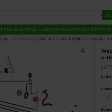
SZ
TRONA GŁÓWNA
O NAS
DOSTAWA
PŁATNOŚCI
KONTAKT
aganie kierownicy C-330 Ursus orbitrol Hydrolider napęd z roz
Wsp
orbi
3677
Kod S
Produ
ilość
Wspo
kierow
Spraw
C-