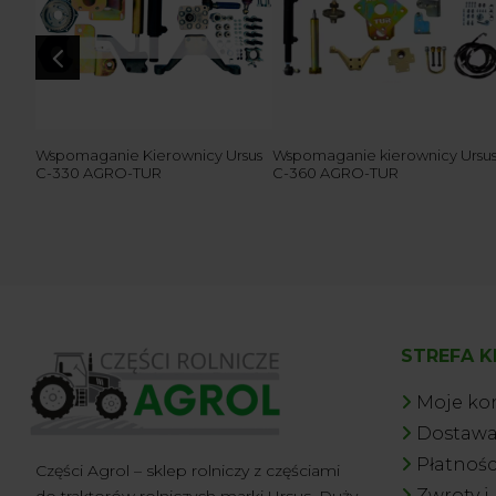
4
11
Wspomaganie Kierownicy Ursus
Wspomaganie kierownicy Ursu
C-330 AGRO-TUR
C-360 AGRO-TUR
STREFA K
Moje ko
Dostaw
Płatnośc
Części Agrol – sklep rolniczy z częściami
Zwroty i
do traktorów rolniczych marki Ursus. Duży