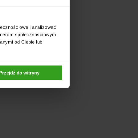
ołecznościowe i analizować
artnerom społecznościowym,
anymi od Ciebie lub
Przejdź do witryny