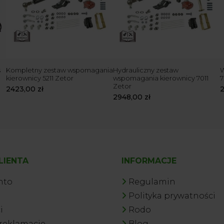
s
Kompletny zestaw wspomagania
Hydrauliczny zestaw
W
kierownicy 5211 Zetor
wspomagania kierownicy 7011
7
Zetor
2423,00
zł
2948,00
zł
LIENTA
INFORMACJE
nto
Regulamin
a
Polityka prywatności
i
Rodo
 reklamacje
Blog