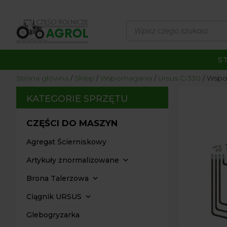
Wyszukiwarka
produktów
S
Strona główna
/
Sklep
/
Wspomagania
/
Ursus C-330
/ Wspom
KATEGORIE SPRZĘTU
CZĘŚCI DO MASZYN
Agregat Ścierniskowy
Artykuły znormalizowane
Brona Talerzowa
Ciągnik URSUS
Glebogryzarka