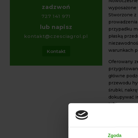
Nowoczesn
zadzwoń
wyposażone w
Stworzone z 
727 141 971
prowadzenia 
lub napisz
przypadku m
płaską przed
kontakt@czesciagrol.pl
niezawodność
warunkach p
Kontakt
Oferowany z
przygotowany
główne podzes
przewodu hyd
śrubki, nakrę
dokupywać i
także szczeg
staje się je
przeróbek ko
kierownicy 
elementów n
Zgoda