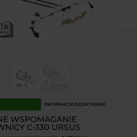
330
Paczk
Kurier
Ursus
Odbió
orbitro
Hydrol
Dostęp
napęd
z
rozrzą
INFORMACJE DODATKOWE
NE WSPOMAGANIE
WNICY C-330 URSUS