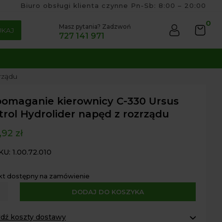
Biuro obsługi klienta czynne Pn-Sb: 8:00 – 20:00
0
Masz pytania? Zadzwoń
UKAJ
727 141 971
rządu
omaganie kierownicy C-330 Ursus
trol Hydrolider napęd z rozrządu
,92
zł
KU: 1.00.72.010
kt dostępny na zamówienie
A
DODAJ DO KOSZYKA
maganie
l
nicy
t
dź koszty dostawy
e