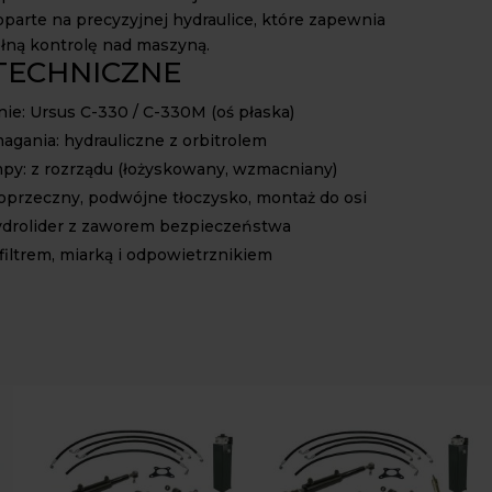
oparte na precyzyjnej hydraulice, które zapewnia
ełną kontrolę nad maszyną.
TECHNICZNE
ie: Ursus C-330 / C-330M (oś płaska)
gania: hydrauliczne z orbitrolem
y: z rozrządu (łożyskowany, wzmacniany)
poprzeczny, podwójne tłoczysko, montaż do osi
Hydrolider z zaworem bezpieczeństwa
 filtrem, miarką i odpowietrznikiem