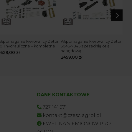
5
spomaganie kierownicy Zetor
Wspomaganie kierownicy Zetor
Zes
011 hydrauliczne – kompletne
5045-7045 z przednią osią
504
napędową
2629,00
zł
212
2459,00
zł
DANE KONTAKTOWE
727 141 971
kontakt@czesciagrol.pl
EWELINA SIEMIONOW PRO
AGROL