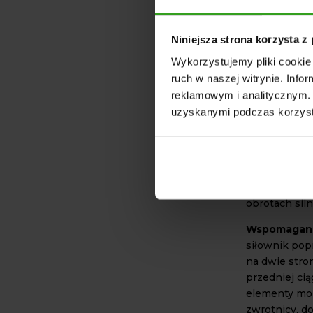
CECHY
ZESTA
Niniejsza strona korzysta z
MOCO
Wykorzystujemy pliki cookie 
Jednym z kl
ruch w naszej witrynie. Inf
łożyskowany 
reklamowym i analitycznym. 
przykręcany 
uzyskanymi podczas korzysta
pozwala na z
sprężarki. W
zaprojektowa
oryginalnej 
wspomaganie 
obrotach siln
Wspomaganie
siłownik po
na dwie stro
przedniej ci
elementy mo
zwrotnicy, d