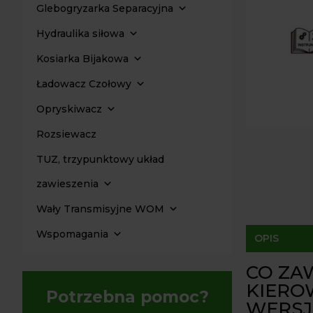
Glebogryzarka Separacyjna
Hydraulika siłowa
Kosiarka Bijakowa
Ładowacz Czołowy
Opryskiwacz
Rozsiewacz
TUZ, trzypunktowy układ
zawieszenia
Wały Transmisyjne WOM
Wspomagania
OPIS
CO ZA
KIEROW
Potrzebna pomoc?
WERSJ