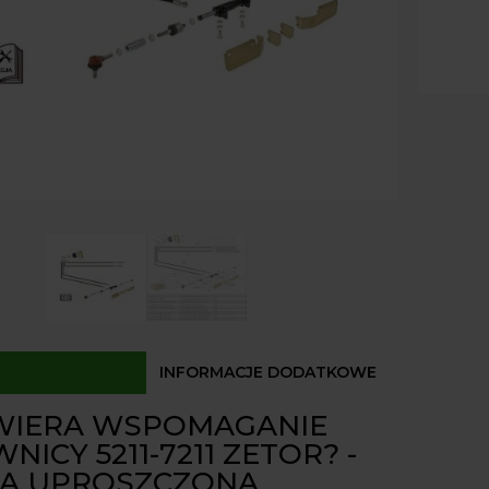
7211
Paczk
Kurier
ZETO
Odbió
DANF
wersja
Dostęp
upros
INFORMACJE DODATKOWE
WIERA WSPOMAGANIE
NICY 5211-7211 ZETOR? -
A UPROSZCZONA