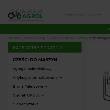
Wyszukiwarka
produktów
S
Strona główna
/
Sklep
/
Wspomagania
/
Zetor
/ Wspomagani
KATEGORIE SPRZĘTU
CZĘŚCI DO MASZYN
Agregat Ścierniskowy
Artykuły znormalizowane
Brona Talerzowa
Ciągnik URSUS
Glebogryzarka