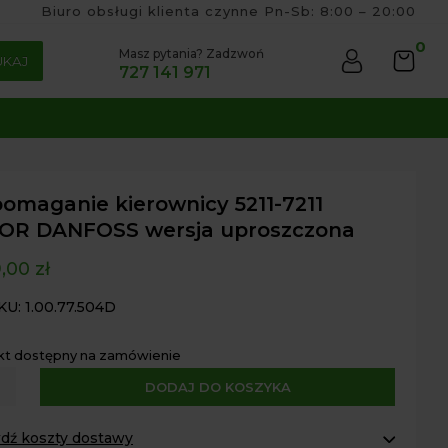
Biuro obsługi klienta czynne Pn-Sb: 8:00 – 20:00
0
Masz pytania? Zadzwoń
UKAJ
727 141 971
omaganie kierownicy 5211-7211
OR DANFOSS wersja uproszczona
9,00
zł
KU: 1.00.77.504D
kt dostępny na zamówienie
A
DODAJ DO KOSZYKA
maganie
l
nicy
t
dź koszty dostawy
e