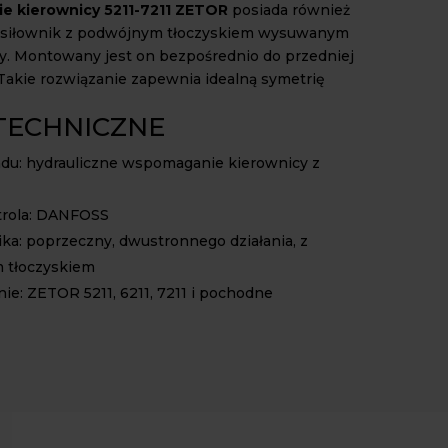
 kierownicy 5211-7211 ZETOR
posiada również
siłownik z podwójnym tłoczyskiem wysuwanym
y. Montowany jest on bezpośrednio do przedniej
. Takie rozwiązanie zapewnia idealną symetrię
TECHNICZNE
adu: hydrauliczne wspomaganie kierownicy z
trola: DANFOSS
ika: poprzeczny, dwustronnego działania, z
 tłoczyskiem
ie: ZETOR 5211, 6211, 7211 i pochodne