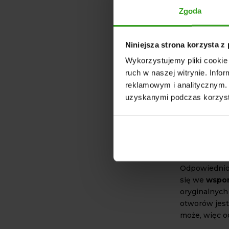
szczegółow
Zgoda
CECHY
NAJWA
Niniejsza strona korzysta z
PODZ
Wykorzystujemy pliki cookie 
ruch w naszej witrynie. Inf
Jednym z waż
reklamowym i analitycznym. 
marki DANFO
uzyskanymi podczas korzysta
bezpieczeńst
eliminuje ry
pracę kierown
pojazdem. To
codziennym 
Odpowiednio 
się we
wspom
oryginalnyc
otworów jes
może, więc o