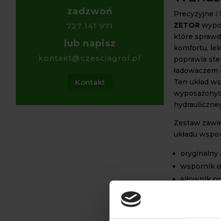
zadzwoń
Precyzyjne i
ZETOR
wypos
727 141 971
które sprawd
lub napisz
komfortu, le
kontakt@czesciagrol.pl
poprawia ste
ładowaczem 
Kontakt
Ten układ ws
wyposażonych
hydrauliczne
Zestaw zawie
układu wspo
oryginalny
wspornik o
siłownik p
tłoczyskie
łączniki, p
komplet pr