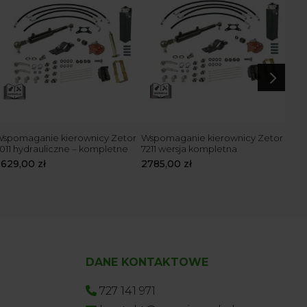
5
spomaganie kierownicy Zetor
Wspomaganie kierownicy Zetor
Wsp
011 hydrauliczne – kompletne
7211 wersja kompletna
Zeto
2629,00
zł
2785,00
zł
243
DANE KONTAKTOWE
727 141 971