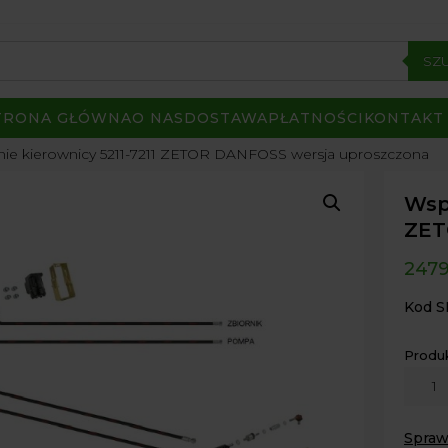
SZ
TRONA GŁÓWNA
O NAS
DOSTAWA
PŁATNOŚCI
KONTAKT
e kierownicy 5211-7211 ZETOR DANFOSS wersja uproszczona
Wsp
ZET
247
Kod S
Produ
ilość
Wspo
kierow
Spraw
5211-