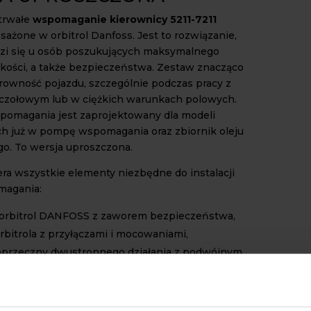
 trwałe
wspomaganie kierownicy 5211-7211
ażone w orbitrol Danfoss. Jest to rozwiązanie,
zi się u osób poszukujących maksymalnego
kkości, a także bezpieczeństwa. Zestaw znacząco
rowność pojazdu, szczególnie podczas pracy z
czołowym lub w ciężkich warunkach polowych.
pomagania jest zaprojektowany dla modeli
 już w pompę wspomagania oraz zbiornik oleju
go. To wersja uproszczona.
ra wszystkie elementy niezbędne do instalacji
magania:
 orbitrol DANFOSS z zaworem bezpieczeństwa,
rbitrola z przyłączami i mocowaniami,
oprzeczny dwustronnego działania z podwójnym
m,
rzeguby, śruby, nakrętki, podkładki,
zewodów hydraulicznych,