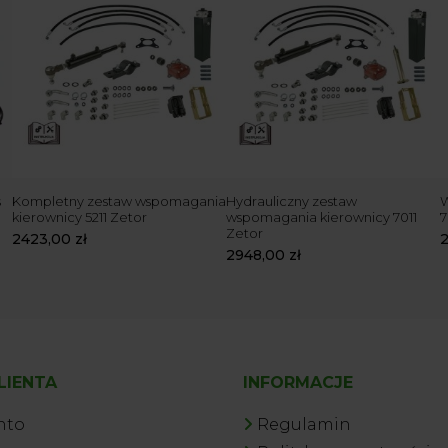
s
Kompletny zestaw wspomagania
Hydrauliczny zestaw
W
kierownicy 5211 Zetor
wspomagania kierownicy 7011
7
Zetor
2423,00
zł
2948,00
zł
LIENTA
INFORMACJE
nto
Regulamin