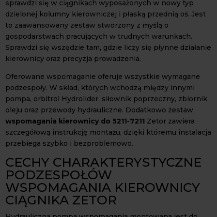
sprawdzi się w ciągnikach wyposażonych w nowy typ
dzielonej kolumny kierowniczej i płaską przednią oś. Jest
to zaawansowany zestaw stworzony z myślą o
gospodarstwach pracujących w trudnych warunkach.
Sprawdzi się wszędzie tam, gdzie liczy się płynne działanie
kierownicy oraz precyzja prowadzenia.
Oferowane wspomaganie oferuje wszystkie wymagane
podzespoły. W skład, których wchodzą między innymi
pompa, orbitrol Hydrolider, siłownik poprzeczny, zbiornik
oleju oraz przewody hydrauliczne. Dodatkowo zestaw
wspomagania kierownicy do 5211-7211
Zetor zawiera
szczegółową instrukcję montażu, dzięki któremu instalacja
przebiega szybko i bezproblemowo.
CECHY CHARAKTERYSTYCZNE
PODZESPOŁÓW
WSPOMAGANIA KIEROWNICY
CIĄGNIKA ZETOR
Hydrauliczna pompa wspomagania montowana jest do