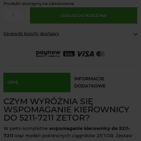
Produkt dostępny na zamówienie
A
ilość
DODAJ DO KOSZYKA
l
Wspomaganie
t
kierownicy
e
Sprawdź koszty dostawy
do
r
5211-
Paczkomaty Inpost:
od 16 zł
n
7211
Kurier InPost:
od 15 zł
a
Odbiór osobisty:
Oblekoń 156a, 28-133 Pacanów
ZETOR
t
-
Dostępność form dostawy i ceny uzależniona od produktu.
i
wersja
v
kompletna
INFORMACJE
OPIS
e
DODATKOWE
:
CZYM WYRÓŻNIA SIĘ
WSPOMAGANIE KIEROWNICY
DO 5211-7211 ZETOR?
W pełni kompletne
wspomaganie kierownicy do 5211-
7211
oraz modeli pokrewnych ciągników ZETOR. Zestaw