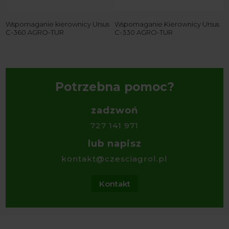
Wspomaganie kierownicy Ursus
Wspomaganie Kierownicy Ursus
K
C-360 AGRO-TUR
C-330 AGRO-TUR
w
Z
2
Potrzebna pomoc?
zadzwoń
727 141 971
lub napisz
kontakt@czesciagrol.pl
Kontakt