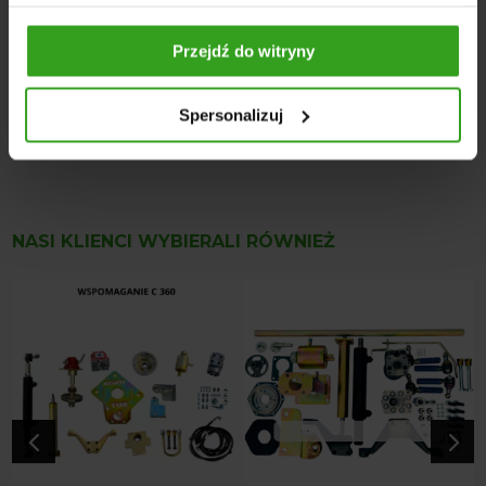
Orbitrol: Hydrolider, oryginalny, z zaworem
Przejdź do witryny
bezpieczeństwa
Pompa wspomagania: montowana na przedniej
pokrywie rozrządu
Spersonalizuj
Siłownik: poprzeczny, dwustronnego działania
NASI KLIENCI WYBIERALI RÓWNIEŻ
4
5