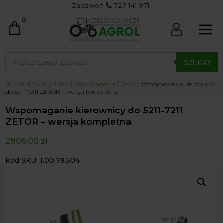
Zadzwoń
727 141 971
0
Wyszukiwarka
produktów
SZUKAJ
Strona główna
/
Sklep
/
Wspomagania
/
Zetor
/ Wspomaganie kierownicy
do 5211-7211 ZETOR – wersja kompletna
Wspomaganie kierownicy do 5211-7211
ZETOR – wersja kompletna
2806,00
zł
Kod SKU: 1.00.78.504