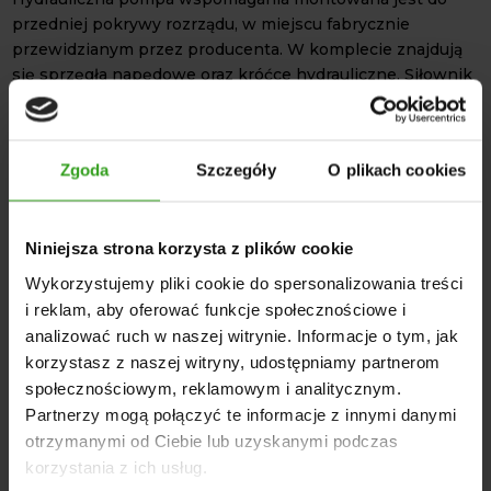
przedniej pokrywy rozrządu, w miejscu fabrycznie
przewidzianym przez producenta. W komplecie znajdują
się sprzęgła napędowe oraz króćce hydrauliczne. Siłownik
hydrauliczny, natomiast jest mocowany bezpośrednio do
przedniej osi. Innowacyjna konstrukcja z wysuwem
tłoczyska na dwie strony gwarantuje idealnie równy skręt
Zgoda
Szczegóły
O plikach cookies
w lewo i prawo.
Orbitrol Hydrolider z zaworem bezpieczeństwa, które
zawiera
wspomaganie kierownicy do 5211-7211
ZETOR
Niniejsza strona korzysta z plików cookie
zapewnia precyzyjną reakcję układu kierowniczego.
Wykorzystujemy pliki cookie do spersonalizowania treści
Wspornik orbitrola dopasowany jest do fabrycznego
i reklam, aby oferować funkcje społecznościowe i
rozstawu otworów starej podstawy kolumny.
analizować ruch w naszej witrynie. Informacje o tym, jak
Wykorzystane materiały są wysokiej jakości, co przekłada
korzystasz z naszej witryny, udostępniamy partnerom
się na niezawodność i odporność na przeciążenia. Postaw
społecznościowym, reklamowym i analitycznym.
na precyzyjne i lekkie prowadzenie kierownicy.
DANE TECHNICZNE
Partnerzy mogą połączyć te informacje z innymi danymi
otrzymanymi od Ciebie lub uzyskanymi podczas
ZETOR 5211, 6211, 7211 oraz modele pokrewne
korzystania z ich usług.
Ciągniki 3- i 4-cylindrowe z płaską przednią osią