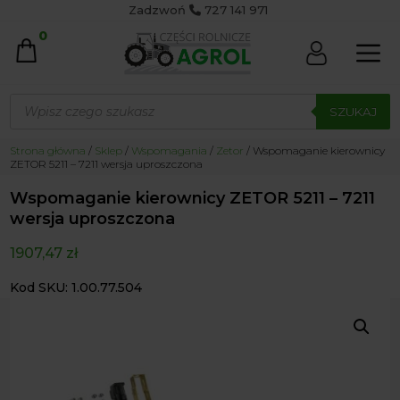
Zadzwoń
727 141 971
0
Wyszukiwarka
produktów
SZUKAJ
Strona główna
/
Sklep
/
Wspomagania
/
Zetor
/ Wspomaganie kierownicy
ZETOR 5211 – 7211 wersja uproszczona
Wspomaganie kierownicy ZETOR 5211 – 7211
wersja uproszczona
1907,47
zł
Kod SKU: 1.00.77.504