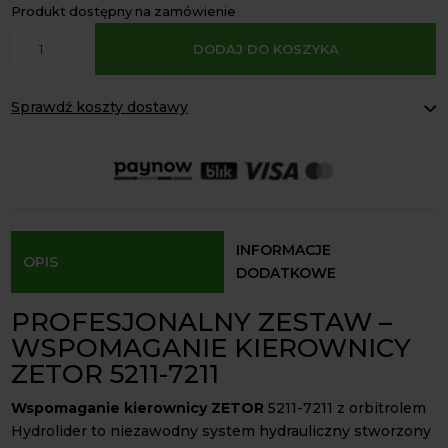
Produkt dostępny na zamówienie
A
ilość
DODAJ DO KOSZYKA
l
Wspomaganie
t
kierownicy
e
Sprawdź koszty dostawy
ZETOR
r
5211
Paczkomaty Inpost:
od 16 zł
n
-
Kurier InPost:
od 15 zł
a
Odbiór osobisty:
Oblekoń 156a, 28-133 Pacanów
7211
t
wersja
Dostępność form dostawy i ceny uzależniona od produktu.
i
uproszczona
v
INFORMACJE
OPIS
e
DODATKOWE
:
PROFESJONALNY ZESTAW –
WSPOMAGANIE KIEROWNICY
ZETOR 5211-7211
Wspomaganie kierownicy ZETOR
5211-7211 z orbitrolem
Hydrolider to niezawodny system hydrauliczny stworzony