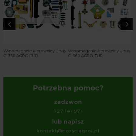
4
5
Wspomaganie Kierownicy Ursus
Wspomaganie kierownicy Ursus
K
C-330 AGRO-TUR
C-360 AGRO-TUR
w
Z
2
Potrzebna pomoc?
zadzwoń
727 141 971
lub napisz
kontakt@czesciagrol.pl