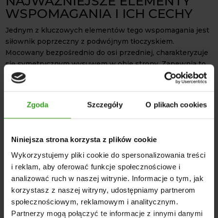
NAJWAŻNIEJSZE ELEMENTY
WSPOMAGANIA I ICH CECHY
Jednym z kluczowych elementów tego wspomagania jest
siłownik poprzeczny z podwójnym tłoczyskiem.
Mocowany bezpośrednio do osi przedniej, charakteryzuje
się symetrycznym wysuwem w obie strony. Zapewnia to
identyczny promień skrętu w lewo i w prawo przy tej
samej liczbie obrotów kierownicy. Dzięki temu jazda staje
się niezwykle płynna.
Zgoda
Szczegóły
O plikach cookies
Ponadto,
wspomaganie kierownicy ZETOR
jest
wyposażone w orbitrol Hydrolider z zaworem
bezpieczeństwa. Stanowi on serce całego układu i
Niniejsza strona korzysta z plików cookie
gwarantuje precyzyjne prowadzenie i płynny ruch
Wykorzystujemy pliki cookie do spersonalizowania treści
kierownicy. Zawór bezpieczeństwa chroni układ przed
i reklam, aby oferować funkcje społecznościowe i
przeciążeniami. Orbitrol marki Hydrolider cechuje się
analizować ruch w naszej witrynie. Informacje o tym, jak
wysoką jakością wykonania, co przekłada się na jego długą
korzystasz z naszej witryny, udostępniamy partnerom
żywotność.
społecznościowym, reklamowym i analitycznym.
Nowoczesna konstrukcja, w pełni zgodna z oryginalnym
Partnerzy mogą połączyć te informacje z innymi danymi