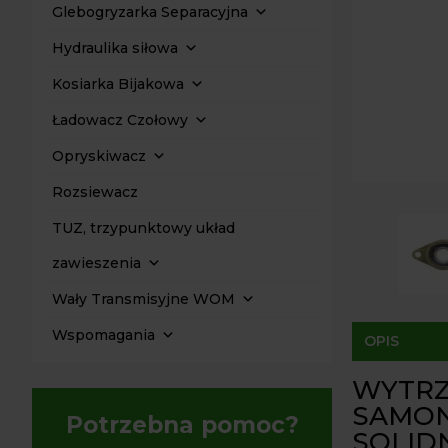
Glebogryzarka Separacyjna
Hydraulika siłowa
Kosiarka Bijakowa
Ładowacz Czołowy
Opryskiwacz
Rozsiewacz
TUZ, trzypunktowy układ
zawieszenia
Wały Transmisyjne WOM
Wspomagania
OPIS
WYTRZ
SAMON
Potrzebna pomoc?
SOLID