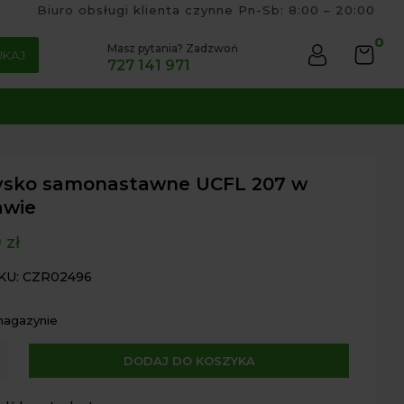
Biuro obsługi klienta czynne Pn-Sb: 8:00 – 20:00
0
Masz pytania? Zadzwoń
UKAJ
727 141 971
ysko samonastawne UCFL 207 w
awie
9
zł
KU: CZR02496
magazynie
A
DODAJ DO KOSZYKA
ko
l
astawne
t