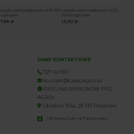
ożysko samonastawne UCP 209
Łożysko samonastawne UCFL
Łoż
 oprawie
206 w oprawie
w o
27,99
zł
13,00
zł
24,
DANE KONTAKTOWE
727 141 971
kontakt@czesciagrol.pl
EWELINA SIEMIONOW PRO
AGROL
Oblekoń 156a, 28-133 Pacanów
Obserwuj nas na Facebooku
