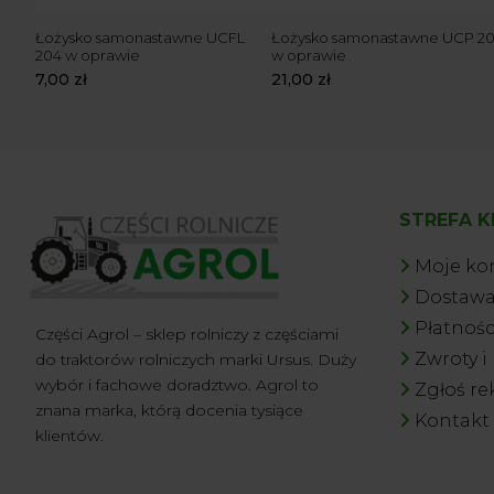
 205
Łożysko samonastawne UCFL
Łożysko samonastawne UCP 2
204 w oprawie
w oprawie
7,00
zł
21,00
zł
STREFA K
Moje ko
Dostaw
Płatnośc
Części Agrol – sklep rolniczy z częściami
Zwroty i
do traktorów rolniczych marki Ursus. Duży
wybór i fachowe doradztwo. Agrol to
Zgłoś re
znana marka, którą docenia tysiące
Kontakt
klientów.
Piotr D
z miasta
Radymno