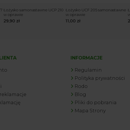
07
Łożysko samonastawne UCP 210
Łożysko UCF 205 samonastawne
Ł
w oprawie
w oprawie
w
29,90
zł
11,00
zł
LIENTA
INFORMACJE
nto
Regulamin
a
Polityka prywatności
i
Rodo
 reklamacje
Blog
klamację
Pliki do pobrania
Mapa Strony