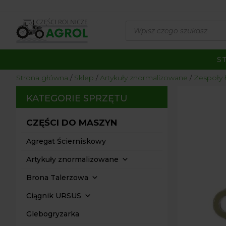
Wyszukiwarka
produktów
S
Strona główna
/
Sklep
/
Artykuły znormalizowane
/
Zespoły 
KATEGORIE SPRZĘTU
CZĘŚCI DO MASZYN
Agregat Ścierniskowy
Artykuły znormalizowane
Brona Talerzowa
Ciągnik URSUS
Glebogryzarka