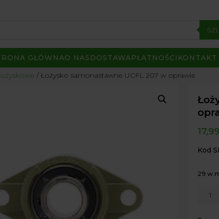
SZ
TRONA GŁÓWNA
O NAS
DOSTAWA
PŁATNOŚCI
KONTAKT
łożyskowe
/ Łożysko samonastawne UCFL 207 w oprawie
Łoż
opr
17,9
Kod S
29 w 
ilość
Łożys
samon