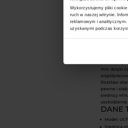
BUDO
Wykorzystujemy pliki cookie 
Zastosowan
ruch w naszej witrynie. Inf
między innym
reklamowym i analitycznym. 
dużych obcią
uzyskanymi podczas korzysta
być stosowan
ładowarkach.
wymagających
łożyska w ko
Konstrukcja 
mm, dzięki 
współpracowa
Rozstaw otw
pewne i stab
średnicy M14
uszkodzenia.
DANE 
Model: UCF
Średnica o