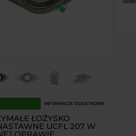
Spraw
UCFL
207
Paczk
Kurier
w
Odbió
opraw
Dostęp
INFORMACJE DODATKOWE
YMAŁE ŁOŻYSKO
ASTAWNE UCFL 207 W
NEJ OPRAWIE