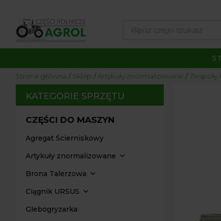
Wyszukiwarka
produktów
S
Strona główna
/
Sklep
/
Artykuły znormalizowane
/
Zespoły 
KATEGORIE SPRZĘTU
CZĘŚCI DO MASZYN
Agregat Ścierniskowy
Artykuły znormalizowane
Brona Talerzowa
Ciągnik URSUS
Glebogryzarka