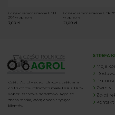
 205
Łożysko samonastawne UCFL
Łożysko samonastawne UCP 2
204 w oprawie
w oprawie
7,00
zł
21,00
zł
STREFA K
Moje ko
Dostaw
Płatnośc
Części Agrol – sklep rolniczy z częściami
Zwroty i
do traktorów rolniczych marki Ursus. Duży
wybór i fachowe doradztwo. Agrol to
Zgłoś re
znana marka, którą docenia tysiące
Kontakt
Michał T
z miasta
Sanniki
klientów.
kupił
Joystick na kulki z jednym przyciskiem