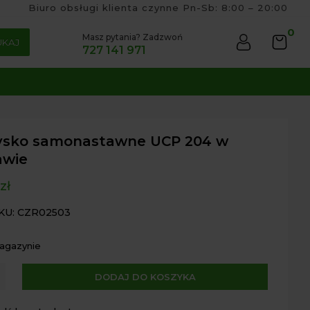
Biuro obsługi klienta czynne Pn-Sb: 8:00 – 20:00
0
Masz pytania? Zadzwoń
UKAJ
727 141 971
ysko samonastawne UCP 204 w
awie
zł
KU: CZR02503
magazynie
A
DODAJ DO KOSZYKA
ko
l
astawne
t