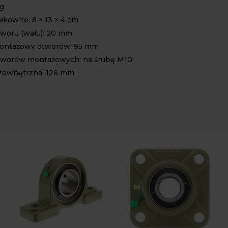
kg
kowite: 8 × 13 × 4 cm
tworu (wału): 20 mm
ontażowy otworów: 95 mm
tworów montażowych: na śrubę M10
zewnętrzna: 126 mm