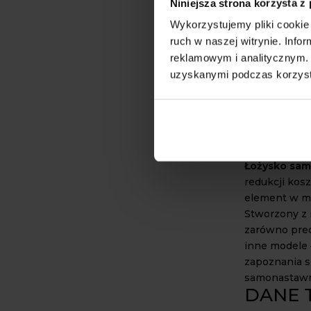
GDZIE
Niniejsza strona korzysta z
ŁOŻYS
Wykorzystujemy pliki cookie 
OPRAW
ruch w naszej witrynie. Inf
reklamowym i analitycznym. 
Zastosowan
uzyskanymi podczas korzysta
kilka gałęzi
stosowane m
wymagających
koparki, łado
kombajnach, 
Łożysko sa
redukcji kos
element w m
Stworzony z m
zarówno precy
inne modele
zapoznania s
samonastawn
DANE 