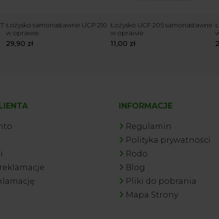
07
Łożysko samonastawne UCP 210
Łożysko UCF 205 samonastawne
Ł
w oprawie
w oprawie
w
29,90
zł
11,00
zł
LIENTA
INFORMACJE
nto
Regulamin
a
Polityka prywatności
i
Rodo
 reklamacje
Blog
klamację
Pliki do pobrania
Mapa Strony