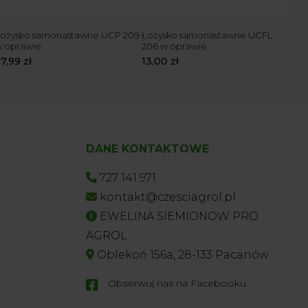
ożysko samonastawne UCP 209
Łożysko samonastawne UCFL
Łoż
 oprawie
206 w oprawie
w o
27,99
zł
13,00
zł
24,
DANE KONTAKTOWE
727 141 971
kontakt@czesciagrol.pl
EWELINA SIEMIONOW PRO
AGROL
Oblekoń 156a, 28-133 Pacanów
Obserwuj nas na Facebooku
