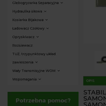
Glebogryzarka Separacyjna
Hydraulika siłowa
Kosiarka Bijakowa
Ładowacz Czołowy
Opryskiwacz
Rozsiewacz
TUZ, trzypunktowy układ
zawieszenia
Wały Transmisyjne WOM
Wspomagania
OPIS
STABI
SAMON
Potrzebna pomoc?
SAMON