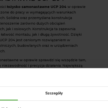
ości
łożysko samonastawne UCP 204
w oprawie
aczone do pracy w wymagających warunkach
h. Solidna oraz przemyślana konstrukcja
zenoszenie zarówno dużych obciążeń
h, jak i osiowych. Konstrukcja ta zapewnia
łatwość montażu, jak i długą żywotność. Dzięki
 UCP 204 jest cenionym rozwiązaniem w
lniczych, budowlanych oraz w urządzeniach
ch.
nastawne w oprawie sprawdzi się wszędzie tam,
ię niezawodność i precyzja działania. Największą
produktu jest zdolność do automatycznego
ia niewielkich odchyłek osi wału. Tym samym
ę ryzyko nadmiernego zużycia, a urządzenie może
ej i stabilniej. Konstrukcja zaprojektowana jest z
y w różnych warunkach, również tych
Szczegóły
.