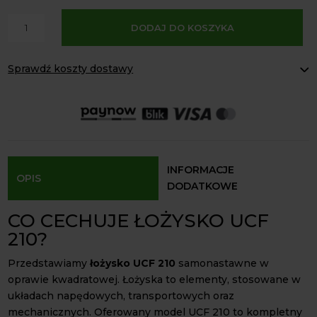
A
ilość
DODAJ DO KOSZYKA
l
Łożysko
t
UCF
e
Sprawdź koszty dostawy
210
r
samonastawne
Paczkomaty Inpost:
od 16 zł
n
w
Kurier InPost:
od 15 zł
a
Odbiór osobisty:
Oblekoń 156a, 28-133 Pacanów
oprawie
t
Dostępność form dostawy i ceny uzależniona od produktu.
i
v
INFORMACJE
OPIS
e
DODATKOWE
:
CO CECHUJE ŁOŻYSKO UCF
210?
Przedstawiamy
łożysko UCF 210
samonastawne w
oprawie kwadratowej. Łożyska to elementy, stosowane w
układach napędowych, transportowych oraz
mechanicznych. Oferowany model UCF 210 to kompletny