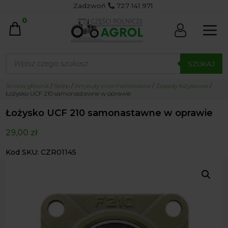
Zadzwoń
727 141 971
0
Wyszukiwarka
produktów
SZUKAJ
Strona główna
/
Sklep
/
Artykuły znormalizowane
/
Zespoły łożyskowe
/
Łożysko UCF 210 samonastawne w oprawie
Łożysko UCF 210 samonastawne w oprawie
29,00
zł
Kod SKU: CZR01145