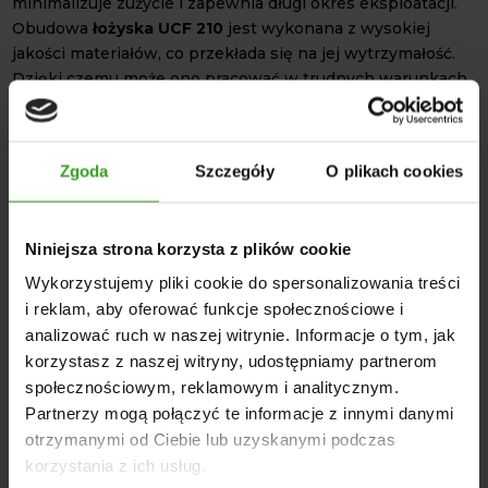
minimalizuje zużycie i zapewnia długi okres eksploatacji.
Obudowa
łożyska UCF 210
jest wykonana z wysokiej
jakości materiałów, co przekłada się na jej wytrzymałość.
Dzięki czemu może ono pracować w trudnych warunkach,
gdzie liczy się niezawodność oraz łatwość serwisowania.
Wysoka jakość wykonania nie jest jedyną zaletą tego
produktu.
Łożysko UCF 210
cechuje się również
Zgoda
Szczegóły
O plikach cookies
uniwersalnością zastosowania. Jest produktem, które
sprawdzi się zarówno w przemyśle, budownictwie, jak i
rolnictwie.
Niniejsza strona korzysta z plików cookie
w rolnictwie obejmuje: kombajny, siewniki, owijarki do
Wykorzystujemy pliki cookie do spersonalizowania treści
bel, zgrabiarki;
i reklam, aby oferować funkcje społecznościowe i
w budownictwie: koparki, ładowarki, walce drogowe;
analizować ruch w naszej witrynie. Informacje o tym, jak
w przemyśle: przenośniki taśmowe, maszyny pakujące
korzystasz z naszej witryny, udostępniamy partnerom
czy transportowe;
społecznościowym, reklamowym i analitycznym.
Partnerzy mogą połączyć te informacje z innymi danymi
DANE TECHNICZNE
otrzymanymi od Ciebie lub uzyskanymi podczas
korzystania z ich usług.
Model: UCF 210