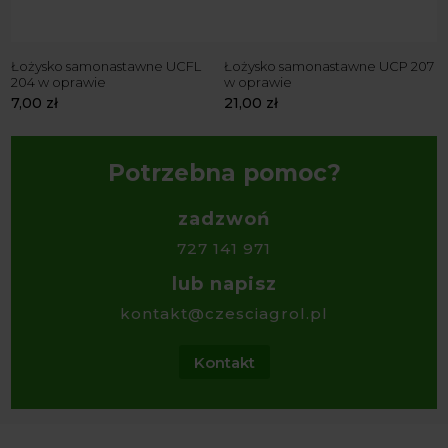
e
Łożysko samonastawne UCFL
Łożysko samonastawne UCP 207
Ł
204 w oprawie
w oprawie
w
7,00
zł
21,00
zł
2
Potrzebna pomoc?
zadzwoń
727 141 971
lub napisz
kontakt@czesciagrol.pl
Kontakt