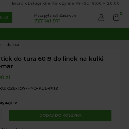
Biuro obsługi klienta czynne Pn-Sb: 8:00 – 20:00
0
Masz pytania? Zadzwoń
UKAJ
727 141 971
ki Indemar
tick do tura 6019 do linek na kulki
emar
00
zł
KU: CZE-JOY-HYD-KUL-PRZ
magazynie
A
DODAJ DO KOSZYKA
ck
l
t