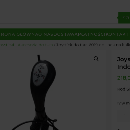
SZ
TRONA GŁÓWNA
O NAS
DOSTAWA
PŁATNOŚCI
KONTAKT
oysticki I Akcesoria do tura
/ Joystick do tura 6019 do linek na kul
Joys
Ind
218,
Kod S
17 w 
ilość
Joysti
do