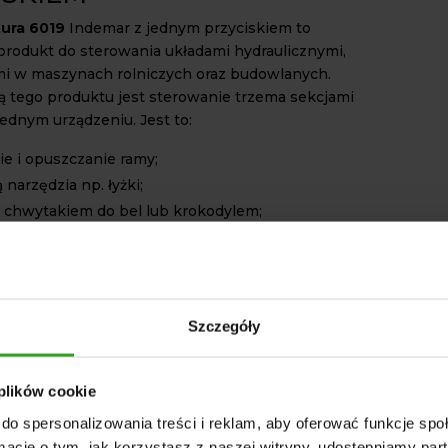
tura 6019
Indemar z jednym przyciskiem to
rodukt do sterowania układami hydraulicznymi,
i w maszynach rolniczych oraz budowlanych.
ą tego produktu jest sterowanie trzema sekcjami
jednym urządzeniu. Jest to:
e i opuszczanie ramy;
 narzędzia np. łyżki;
 chwytakiem do bel lub krokodylem;
odbywa się przy pomocy dwóch mechanicznych
zonych kulkami oraz elektronicznego przycisku.
y system precyzyjnym i łatwym w obsłudze.
Szczegóły
 MOŻE BYĆ ZASTOSOWANY
CK?
 plików cookie
oystick do tura 6019
znajduje zastosowanie w
do spersonalizowania treści i reklam, aby oferować funkcje sp
nżach. W przemyśle między innymi w wózkach
ormacje o tym, jak korzystasz z naszej witryny, udostępniamy p