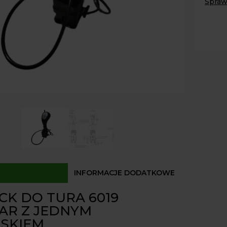
Spraw
tura
6019
Paczk
Kurier
do
Odbió
linek
na
Dostęp
kulki
Indem
INFORMACJE DODATKOWE
CK DO TURA 6019
AR Z JEDNYM
ISKIEM