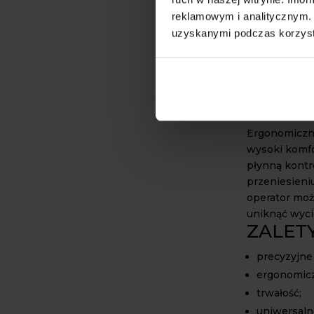
widłowych. W
reklamowym i analitycznym. 
ładowaczach o
może być sto
uzyskanymi podczas korzysta
wyposażone w
Świetnie spr
ciągników rol
wyposażonych 
Ergonomiczn
wysoki komfo
płynną kontr
przeniesieni
operator moż
uniknąć wyci
ZALET
precyzyjne
ergonomicz
trwałość;
uniwersaln