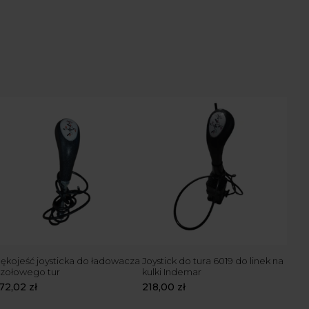
ękojeść joysticka do ładowacza
Joystick do tura 6019 do linek na
zołowego tur
kulki Indemar
172,02
zł
218,00
zł