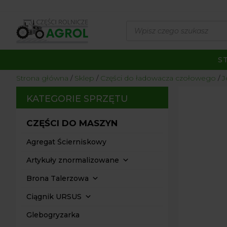
Wyszukiwarka
produktów
S
Strona główna
/
Sklep
/
Części do ładowacza czołowego
/
J
KATEGORIE SPRZĘTU
CZĘŚCI DO MASZYN
Agregat Ścierniskowy
Artykuły znormalizowane
Brona Talerzowa
Ciągnik URSUS
Glebogryzarka