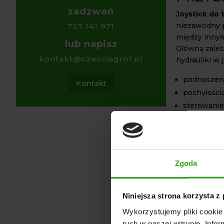
zadzwoń
Joystick do 
niezawodny p
727 141 971
między innym
lub napisz
Główną zalet
kontakt@czesciagrol.pl
hydrauliki w 
podnoszeni
Kontakt
pochyłością
sterowanie
Sterowanie 
linek zakońc
Czyni to cał
Zgoda
GDZIE
JOYSTI
Niniejsza strona korzysta z
Oferowany
j
Wykorzystujemy pliki cookie 
różnych bra
ruch w naszej witrynie. Inf