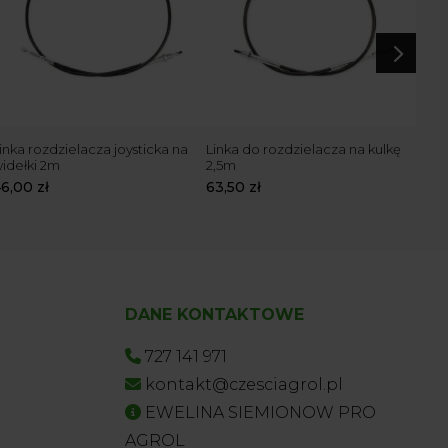
5
inka rozdzielacza joysticka na
Linka do rozdzielacza na kulkę
Link
idełki 2m
2,5m
kulk
46,00
zł
63,50
zł
37,
DANE KONTAKTOWE
727 141 971
kontakt@czesciagrol.pl
EWELINA SIEMIONOW PRO
AGROL