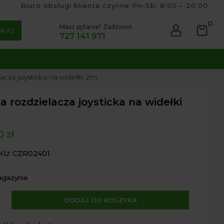
Biuro obsługi klienta czynne Pn-Sb: 8:00 – 20:00
0
Masz pytania? Zadzwoń
UKAJ
727 141 971
lacza joysticka na widełki 2m
a rozdzielacza joysticka na widełki
00
zł
KU: CZR02401
agazynie
A
DODAJ DO KOSZYKA
l
elacza
t