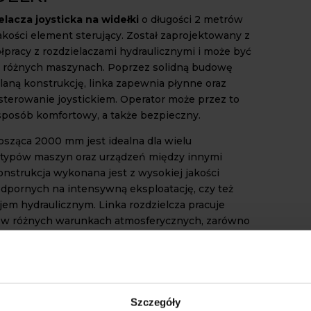
elacza joysticka na widełki
o długości 2 metrów
akości element sterujący. Został zaprojektowany z
łpracy z rozdzielaczami hydraulicznymi i może być
 różnych maszynach. Poprzez solidną budowę
laną konstrukcję, linka zapewnia płynne oraz
terowanie joystickiem. Operator może przez to
posób komfortowy, a także bezpieczny.
sząca 2000 mm jest idealna dla wielu
typów maszyn oraz urządzeń między innymi
onstrukcja wykonana jest z wysokiej jakości
odpornych na intensywną eksploatację, czy też
jem hydraulicznym. Linka rozdzielcza pracuje
 w różnych warunkach atmosferycznych, zarówno
jak i niskich temperaturach, a także w warunkach
lgoci.
 MOŻE BYĆ ZASTOSOWANIE
ROZDZIELACZA?
Szczegóły