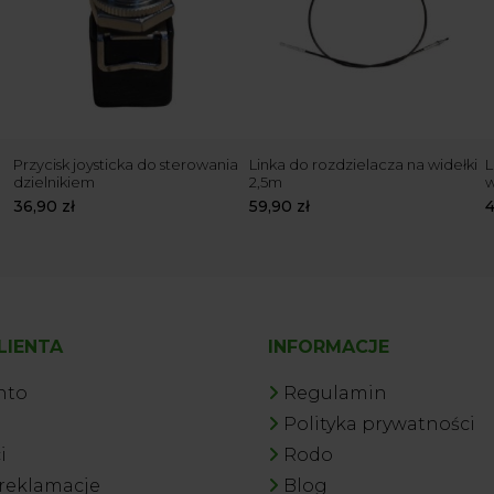
Przycisk joysticka do sterowania
Linka do rozdzielacza na widełki
L
dzielnikiem
2,5m
w
36,90
zł
59,90
zł
LIENTA
INFORMACJE
nto
Regulamin
a
Polityka prywatności
i
Rodo
 reklamacje
Blog