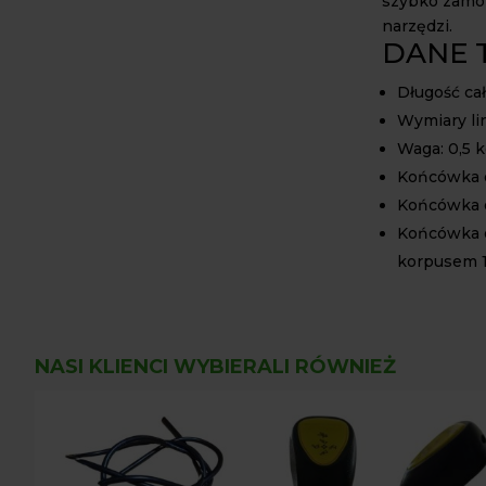
szybko zamon
narzędzi.
DANE 
Długość ca
Wymiary lin
Waga: 0,5 
Końcówka o
Końcówka o
Końcówka o
korpusem 
NASI KLIENCI WYBIERALI RÓWNIEŻ