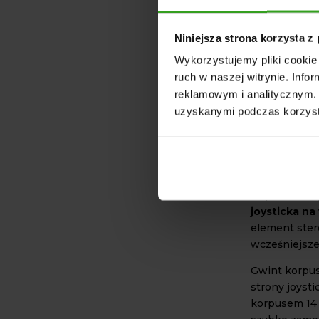
Zastosowan
obejmuje ró
Niniejsza strona korzysta z
sterowania u
najpopularni
Wykorzystujemy pliki cookie 
ruch w naszej witrynie. Inf
maszyny rol
reklamowym i analitycznym. 
opryskiwacz
uzyskanymi podczas korzysta
maszyny bu
urządzenia
sprzęt kom
Poprzez swo
joysticka na
element ster
wcześniejszej
Gwint korpus
strony joyst
korpusem 14 