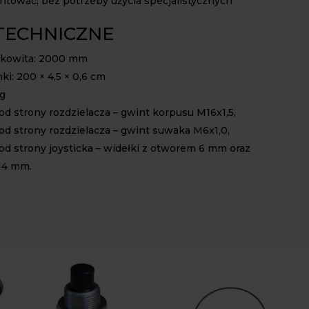
tować, bez potrzeby użycia specjalistycznych
TECHNICZNE
łkowita: 2000 mm
ki: 200 × 4,5 × 0,6 cm
kg
d strony rozdzielacza – gwint korpusu M16x1,5,
d strony rozdzielacza – gwint suwaka M6x1,0,
d strony joysticka – widełki z otworem 6 mm oraz
14 mm.