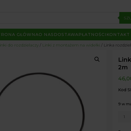
SZ
TRONA GŁÓWNA
O NAS
DOSTAWA
PŁATNOŚCI
KONTAKT
inki do rozdzielaczy
/
Linki z montażem na widełki
/ Linka rozdzie
Link
2m
46,
Kod S
9 w m
ilość
Linka
rozdzi