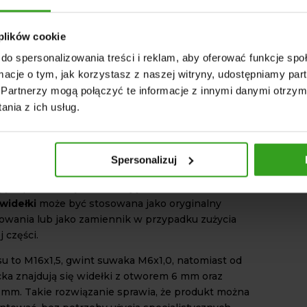
ie
linki rozdzielacza joysticka na widełki
żne maszyny, które wymagają manualnego
 plików cookie
kładami hydraulicznymi. Wśród
ejszych wymienia się:
do spersonalizowania treści i reklam, aby oferować funkcje sp
ormacje o tym, jak korzystasz z naszej witryny, udostępniamy p
nicze – ciągniki, ładowacze czołowe,
Partnerzy mogą połączyć te informacje z innymi danymi otrzym
e, pracy;
nia z ich usług.
dowlane – koparki, ładowarki, wywrotki;
 przemysłowe – prasy hydrauliczne;
unalny – zamiatarki, posypywarki;
Spersonalizuj
ją dopracowaną konstrukcję
linka rozdzielacza
 widełki
może być stosowana jako oryginalny
owania lub jako zamiennik w przypadku zużycia
 części.
u to M16x1,5, gwint suwaka M6x1,0, natomiast od
icka znajdują się widełki z otworem 6 mm oraz
mm. Takie rozwiązanie sprawia, że produkt można