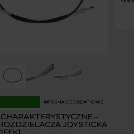
Spraw
joysti
na
Paczk
Kurier
widełk
Odbió
2m
Dostęp
INFORMACJE DODATKOWE
 CHARAKTERYSTYCZNE –
 ROZDZIELACZA JOYSTICKA
DEŁKI