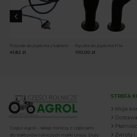
4
Przycisk do joysticka z kablem
Rączka do joysticka Fi 14
41,82
zł
100,00
zł
STREFA K
Moje ko
Dostaw
Płatnośc
Części Agrol – sklep rolniczy z częściami
Zwroty i
do traktorów rolniczych marki Ursus. Duży