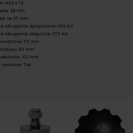
: M22 x 1,5
ałka: 28 mm
łka: na 27 mm
 obciążenie dynamiczne: 47,5 kN
 obciążenie statyczne: 37,5 kN
ewnętrzna: 117 mm
korpusu: 60 mm
ałkowita: 102 mm
 zestawie: Tak