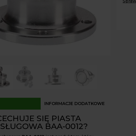
Spraw
BAA-
0012
Paczk
Kurier
5
Odbió
otwo
Dostęp
INFORMACJE DODATKOWE
ECHUJE SIĘ PIASTA
SŁUGOWA BAA-0012?