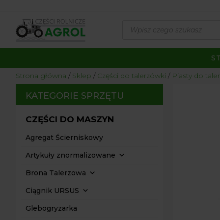
Wyszukiwarka
produktów
S
Strona główna
/
Sklep
/
Części do talerzówki
/
Piasty do tale
KATEGORIE SPRZĘTU
CZĘŚCI DO MASZYN
Agregat Ścierniskowy
Artykuły znormalizowane
Brona Talerzowa
Ciągnik URSUS
Glebogryzarka