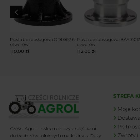
4
ki
Piasta bezobsługowa ODL002 6
Piasta bezobsługowa BAA-0012
otworów
otworów
110,00
zł
112,00
zł
STREFA K
Moje ko
Dostaw
Płatnośc
Części Agrol – sklep rolniczy z częściami
Zwroty i
do traktorów rolniczych marki Ursus. Duży