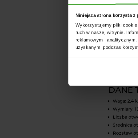
nie zużyje si
Prezentowa
Niniejsza strona korzysta z
otworów na ś
Wykorzystujemy pliki cookie 
zapewnia sta
ruch w naszej witrynie. Inf
modelami mas
reklamowym i analitycznym. 
między innym
uzyskanymi podczas korzysta
agregatach u
Nowoczesna 
integrację z
Mogą one rów
SKF, Kraśnik 
DANE 
Waga: 2,4 
Wymiary: 13
Liczba otw
Średnica o
Rozstaw o