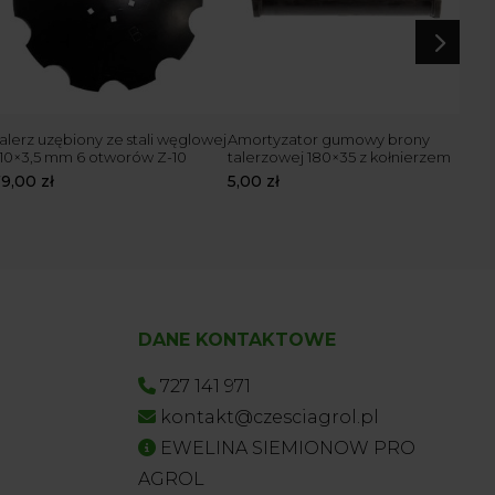
5
alerz uzębiony ze stali węglowej
Amortyzator gumowy brony
Tale
10×3,5 mm 6 otworów Z-10
talerzowej 180×35 z kołnierzem
typ
79,00
zł
5,00
zł
190
DANE KONTAKTOWE
727 141 971
kontakt@czesciagrol.pl
EWELINA SIEMIONOW PRO
AGROL