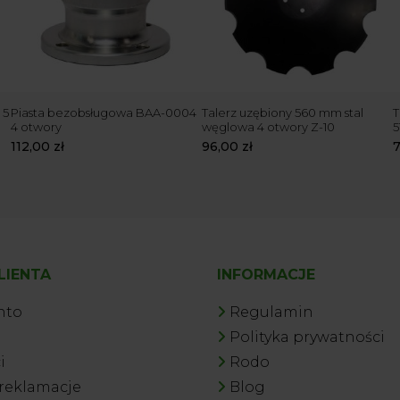
 5
Piasta bezobsługowa BAA-0004
Talerz uzębiony 560 mm stal
T
4 otwory
węglowa 4 otwory Z-10
5
112,00
zł
96,00
zł
LIENTA
INFORMACJE
nto
Regulamin
a
Polityka prywatności
i
Rodo
 reklamacje
Blog