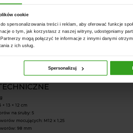
ę przedwcześnie.
na
piasta bezobsługowa BAA-0012
posiada 5
 plików cookie
ruby, a ich rozstaw wynosi 98 mm. Taki rozstaw
do spersonalizowania treści i reklam, aby oferować funkcje sp
bilność montażu oraz kompatybilność z wieloma
ormacje o tym, jak korzystasz z naszej witryny, udostępniamy p
zyn rolniczych. Piasta ta może być wykorzystana
Partnerzy mogą połączyć te informacje z innymi danymi otrzym
i w bronach i pługach talerzowych, a także w
nia z ich usług.
prawowych i siewnych.
konstrukcja piast pozwala na bezproblemową
 maszynami czołowych producentów w branży.
Spersonalizuj
nież być stosowane jako zamienniki do piast
czy rozwiązań opartych na talerzach typu C.
TECHNICZNE
kg
 × 13 × 12 cm
orów na śruby: 5
tworów mocujących: M12 x 1,25
tworów: 98 mm