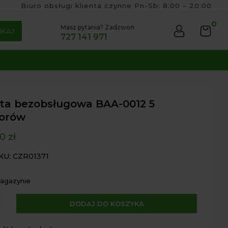
Biuro obsługi klienta czynne Pn-Sb: 8:00 – 20:00
0
Masz pytania? Zadzwoń
UKAJ
727 141 971
sta bezobsługowa BAA-0012 5
orów
00
zł
KU: CZR01371
magazynie
A
DODAJ DO KOSZYKA
l
sługowa
t