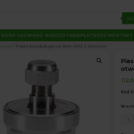
SZ
TRONA GŁÓWNA
O NAS
DOSTAWA
PŁATNOŚCI
KONTAKT
rzówki
/ Piasta bezobsługowa BAA-0012 5 otworów
Pia
otw
112,
Kod S
18 w 
ilość
Piasta
bezob