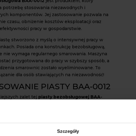
bsługowa BAA-0012
jest produktem, który
a potrzebę stosowania niezawodnych i
ych komponentów. Jej zastosowanie pozwala na
ie czasu, obniżenie kosztów eksploatacji oraz
efektywności pracy w gospodarstwie.
astę stworzono z myślą o intensywnej pracy w
nkach. Posiada ona konstrukcję bezobsługową,
że nie wymaga regularnego smarowania. Maszyna
ostać przygotowana do pracy w szybszy sposób, a
dzenia smarownic zostało wyeliminowane. To
iązanie dla osób stawiających na niezawodność!
SOWANIE PIASTY BAA-0012
iejszych zalet tej
piasty bezobsługowej BAA-
nież jej wysoka jakość wykonania. Materiał
 podczas produkcji, to wyselekcjonowana stal. W
ania optymalnych warunków pracy piasta ta
trolę twardości odpowiednimi metodami. Dzięki
Szczegóły
mieć pewność, że produkt nie ulegnie awarii oraz