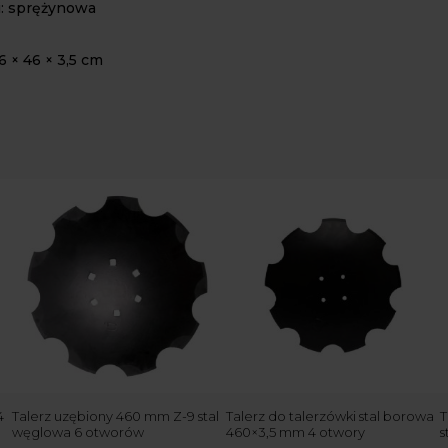
i: sprężynowa
 × 46 × 3,5 cm
4
Talerz uzębiony 460 mm Z-9 stal
Talerz do talerzówki stal borowa
T
węglowa 6 otworów
460×3,5 mm 4 otwory
s