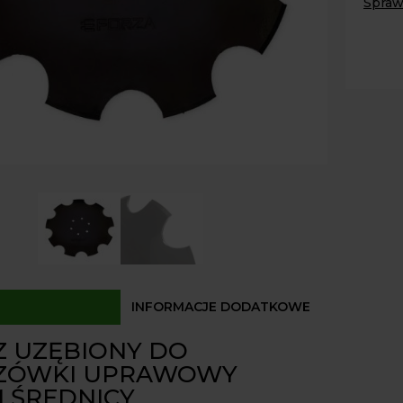
Spraw
do
talerz
Paczk
Kurier
460x
Odbió
Z-
9
Dostęp
ODL0
INFORMACJE DODATKOWE
Z UZĘBIONY DO
ZÓWKI UPRAWOWY
 ŚREDNICY