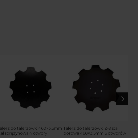
5
alerz do talerzówki 460×3.5mm
Talerz do talerzówki Z-9 stal
Tale
tal sprężynowa 4 otwory
borowa 460×3,5mm 6 otworów
460