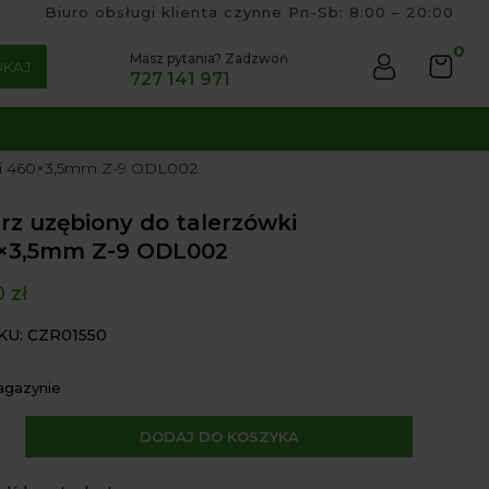
Biuro obsługi klienta czynne Pn-Sb: 8:00 – 20:00
0
Masz pytania? Zadzwoń
UKAJ
727 141 971
wki 460×3,5mm Z-9 ODL002
rz uzębiony do talerzówki
×3,5mm Z-9 ODL002
0
zł
KU: CZR01550
agazynie
A
DODAJ DO KOSZYKA
l
ony
t