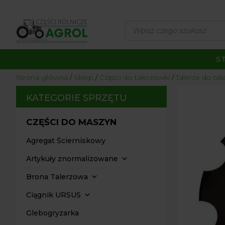
Wyszukiwarka
produktów
S
Strona główna
/
Sklep
/
Części do talerzówki
/
Talerze do tal
KATEGORIE SPRZĘTU
CZĘŚCI DO MASZYN
Agregat Ścierniskowy
Artykuły znormalizowane
Brona Talerzowa
Ciągnik URSUS
Glebogryzarka