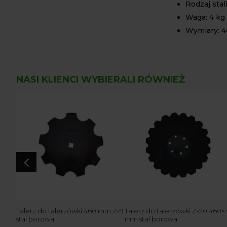
Rodzaj stal
Waga: 4 kg
Wymiary: 46
NASI KLIENCI WYBIERALI RÓWNIEŻ
4
Talerz do talerzówki 460 mm Z-9
Talerz do talerzówki Z-20 460×
a
stal borowa
mm stal borowa