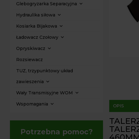
Glebogryzarka Separacyjna
Hydraulika siłowa
Kosiarka Bijakowa
Ładowacz Czołowy
Opryskiwacz
Rozsiewacz
TUZ, trzypunktowy układ
zawieszenia
Wały Transmisyjne WOM
Wspomagania
OPIS
TALER
TALER
Potrzebna pomoc?
460MM