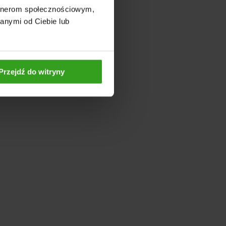
artnerom społecznościowym,
anymi od Ciebie lub
Przejdź do witryny