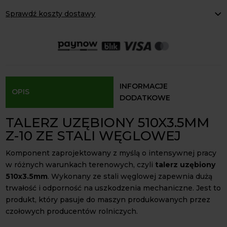
uzębiony
e
Sprawdź koszty dostawy
510x3.5mm
r
kwadrat
Paczkomaty Inpost:
od 16 zł
n
30x30
Kurier InPost:
od 15 zł
a
Odbiór osobisty:
Oblekoń 156a, 28-133 Pacanów
stal
t
węglowa
Dostępność form dostawy i ceny uzależniona od produktu.
i
v
INFORMACJE
OPIS
e
DODATKOWE
:
TALERZ UZĘBIONY 510X3.5MM
Z-10 ZE STALI WĘGLOWEJ
Komponent zaprojektowany z myślą o intensywnej pracy
w różnych warunkach terenowych, czyli
talerz uzębiony
510x3.5mm
. Wykonany ze stali węglowej zapewnia dużą
trwałość i odporność na uszkodzenia mechaniczne. Jest to
produkt, który pasuje do maszyn produkowanych przez
czołowych producentów rolniczych.