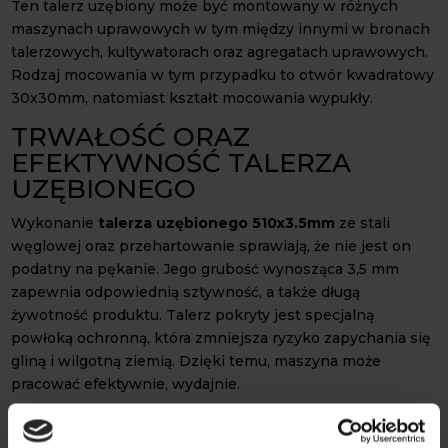
Ten talerz uzębiony może być montowany w różnych
maszynach uprawowych w tym między innymi w bronach
talerzowych, kultywatorach oraz agregatach uprawowych.
Rodzaj mocowania w tym przypadku to otwór kwadratowy
30x30mm, natomiast kształt mocowania wypukły.
TRWAŁOŚĆ ORAZ
EFEKTYWNOŚĆ TALERZA
UZĘBIONEGO
Wykonanie
talerza uzębionego 510x3.5mm
ze stali
węglowej oraz przehartowanie sprawiają, że nie jest on
podatny na pękanie. Jego grubość wynosząca 3,5 mm
zapewnia odpowiednią sztywność, a także długą
żywotność produktu. Talerz pokryty jest specjalną
powłoką ochronną, która zmniejsza ryzyko zapychania się
gliną i wilgotną ziemią. Dzięki temu, maszyna może
pracować efektywnie, wydajnie.
Precyzyjne wykonanie sprawia, że talerz zapewnia
efektywną oraz płynną pracę w każdych warunkach