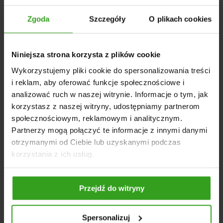
terenowych. Uzębiona krawędź skutecznie tnie resztki
Zgoda
Szczegóły
O plikach cookies
pożniwne i ułatwia mieszanie materiału organicznego z
glebą.
Talerz uzębiony 510x3.5mm
jest produktem
uniwersalnym, trwałym oraz o wysokiej jakości wykonania.
DANE TECHNICZNE
Niniejsza strona korzysta z plików cookie
Wykorzystujemy pliki cookie do spersonalizowania treści
Średnica: Ø510 mm
i reklam, aby oferować funkcje społecznościowe i
Grubość: 3,5 mm
analizować ruch w naszej witrynie. Informacje o tym, jak
Rodzaj: uzębiony
korzystasz z naszej witryny, udostępniamy partnerom
Liczba zębów: 10
społecznościowym, reklamowym i analitycznym.
Rodzaj mocowania: otwór kwadratowy 30 x 30 mm
Partnerzy mogą połączyć te informacje z innymi danymi
Kształt mocowania: wypukły
otrzymanymi od Ciebie lub uzyskanymi podczas
Liczba otworów: 1
korzystania z ich usług.
Waga: 4,6 kg
Wymiary całkowite: 51 × 51 × 4 cm
Przejdź do witryny
Spersonalizuj