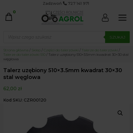
Zadzwoń
727 141 971
0
Wyszukiwarka
produktów
SZUKAJ
Strona główna
/
Sklep
/
Części do talerzówki
/
Talerze do talerzówki
/
Talerze do talerzówki 510
/ Talerz uzębiony 510×3.5mm kwadrat 30×30 stal
węglowa
Talerz uzębiony 510×3.5mm kwadrat 30×30
stal węglowa
62,00
zł
Kod SKU: CZR00120