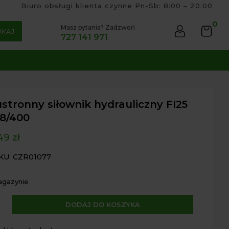
Biuro obsługi klienta czynne Pn-Sb: 8:00 – 20:00
0
Masz pytania? Zadzwoń
UKAJ
727 141 971
stronny siłownik hydrauliczny FI25
28/400
,49
zł
KU: CZR01077
agazynie
A
DODAJ DO KOSZYKA
ronny
l
ik
t