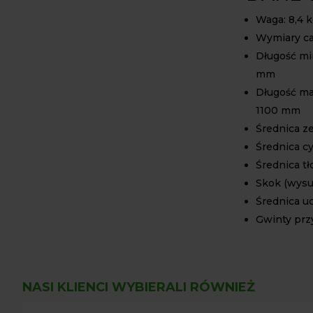
Waga: 8,4 
Wymiary cał
Długość mi
mm
Długość ma
1100 mm
Średnica z
Średnica c
Średnica t
Skok (wysu
Średnica u
Gwinty przy
NASI KLIENCI WYBIERALI RÓWNIEŻ