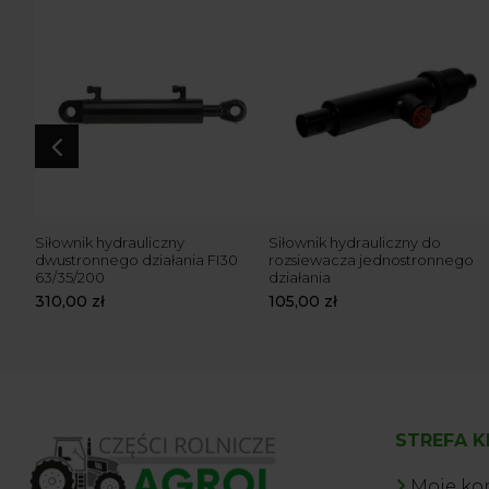
4
Siłownik hydrauliczny
Siłownik hydrauliczny do
0
dwustronnego działania FI30
rozsiewacza jednostronnego
63/35/200
działania
310,00
zł
105,00
zł
STREFA K
Moje ko