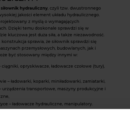
siłownik hydrauliczny
, czyli tzw. dwustronnego
 wysokiej jakości element układu hydraulicznego.
projektowany z myślą o wymagających
ch. Dzięki temu doskonale sprawdzi się w
zie kluczowa jest duża siła, a także niezawodność.
konstrukcja sprawia, że siłownik sprawdzi się
aszynach przemysłowych, budowlanych, jak i
Może być stosowany między innymi w:
– ciągniki, opryskiwacze, ładowacze czołowe (tury),
e – ładowarki, koparki, miniładowarki, zamiatarki,
– urządzenia transportowe, maszyny produkcyjne i
czne,
tyce – ładowacze hydrauliczne, manipulatory.
 niezawodną pracę nawet przy dużych
 w wielu typach układów hydraulicznych. Pozwala