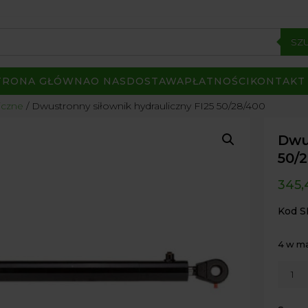
SZ
TRONA GŁÓWNA
O NAS
DOSTAWA
PŁATNOŚCI
KONTAKT
iczne
/ Dwustronny siłownik hydrauliczny FI25 50/28/400
Dwu
50/
345
Kod S
4 w m
ilość
Dwust
siłown