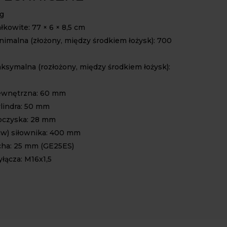
kg
kowite: 77 × 6 × 8,5 cm
nimalna (złożony, między środkiem łożysk): 700
ksymalna (rozłożony, między środkiem łożysk):
ewnętrzna: 60 mm
ylindra: 50 mm
łoczyska: 28 mm
w) siłownika: 400 mm
cha: 25 mm (GE25ES)
łącza: M16x1,5