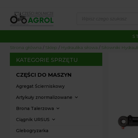
Wyszukiwarka
produktów
S
Strona główna
/
Sklep
/
Hydraulika siłowa
/
Siłowniki Hydraul
KATEGORIE SPRZĘTU
CZĘŚCI DO MASZYN
Agregat Ścierniskowy
Artykuły znormalizowane
Brona Talerzowa
Ciągnik URSUS
Glebogryzarka