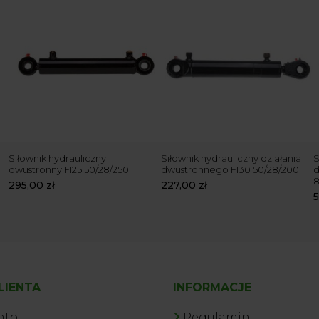
Siłownik hydrauliczny
Siłownik hydrauliczny działania
S
dwustronny FI25 50/28/250
dwustronnego FI30 50/28/200
d
8
295,00
zł
227,00
zł
LIENTA
INFORMACJE
nto
Regulamin