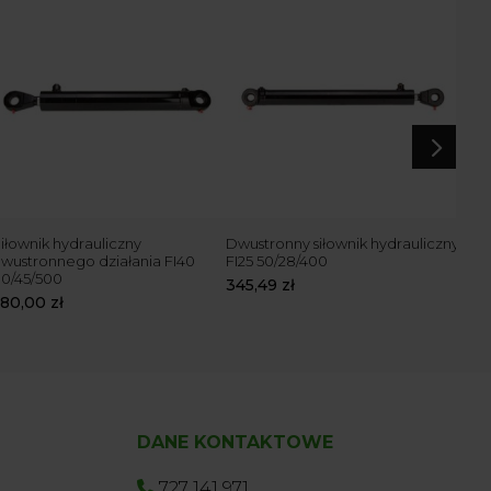
5
iłownik hydrauliczny
Dwustronny siłownik hydrauliczny
Siło
wustronnego działania FI40
FI25 50/28/400
dwus
0/45/500
63/
345,49
zł
580,00
zł
360
DANE KONTAKTOWE
727 141 971