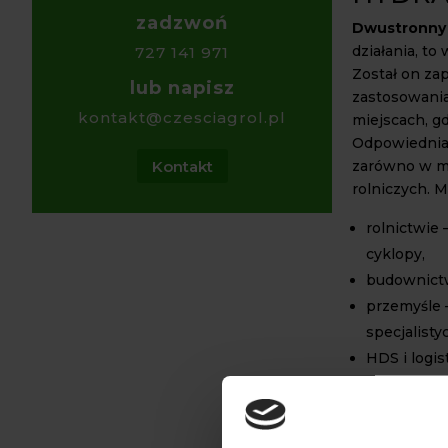
zadzwoń
Dwustronny 
działania, to
727 141 971
Został on za
lub napisz
zastosowania
kontakt@czesciagrol.pl
miejscach, gd
Odpowiednia 
Kontakt
zarówno w m
rolniczych. 
rolnictwie 
cyklopy,
budownictwi
przemyśle 
specjalisty
HDS i logis
Zapewnia on
obciążeniach