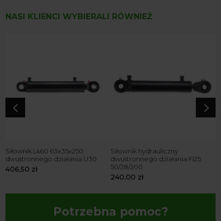
NASI KLIENCI WYBIERALI RÓWNIEŻ
4
5
ia
Siłownik L460 63x35x250
Siłownik hydrauliczny
S
dwustronnego działania U30
dwustronnego działania FI25
d
50/28/200
5
406,50
zł
240,00
zł
3
Potrzebna pomoc?