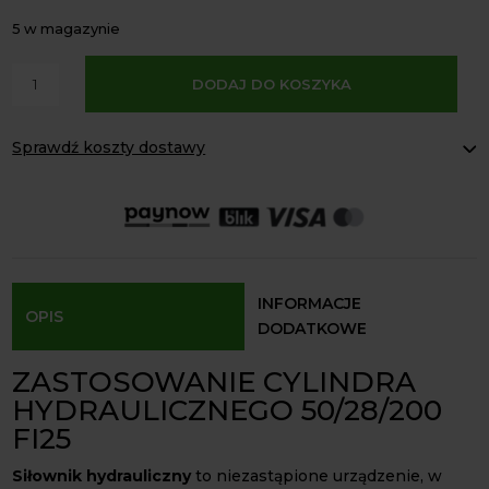
5 w magazynie
A
ilość
DODAJ DO KOSZYKA
l
Siłownik
t
hydrauliczny
e
Sprawdź koszty dostawy
dwustronnego
r
działania
Paczkomaty Inpost:
od 16 zł
n
FI25
Kurier InPost:
od 15 zł
a
Odbiór osobisty:
Oblekoń 156a, 28-133 Pacanów
50/28/200
t
Dostępność form dostawy i ceny uzależniona od produktu.
i
v
INFORMACJE
OPIS
e
DODATKOWE
:
ZASTOSOWANIE CYLINDRA
HYDRAULICZNEGO 50/28/200
FI25
Siłownik hydrauliczny
to niezastąpione urządzenie, w