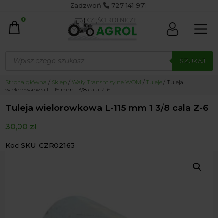
Zadzwoń
727 141 971
0
Wyszukiwarka
produktów
SZUKAJ
Strona główna
/
Sklep
/
Wały Transmisyjne WOM
/
Tuleje
/ Tuleja
wielorowkowa L-115 mm 1 3/8 cala Z-6
Tuleja wielorowkowa L-115 mm 1 3/8 cala Z-6
30,00
zł
Kod SKU: CZR02163