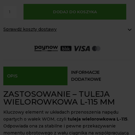
A
ilość
DODAJ DO KOSZYKA
l
Tuleja
t
wielorowkowa
e
Sprawdź koszty dostawy
L-
r
115
Paczkomaty Inpost:
od 16 zł
n
mm
Kurier InPost:
od 15 zł
a
Odbiór osobisty:
Oblekoń 156a, 28-133 Pacanów
1
t
3/8
Dostępność form dostawy i ceny uzależniona od produktu.
i
cala
v
Z-
INFORMACJE
OPIS
e
6
DODATKOWE
:
ZASTOSOWANIE – TULEJA
WIELOROWKOWA L-115 MM
Kluczowy element w układach przenoszenia napędu
opartych o wałek WOM, czyli
tuleja wielorowkowa L-115
.
Odpowiada ona za stabilne i pewne przekazywanie
momentu obrotowego z wału ciągnika na współpracującą