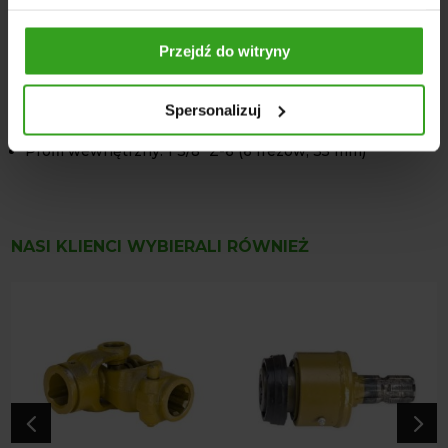
DANE TECHNICZNE
Długość całkowita: 115 mm
Przejdź do witryny
Waga: 0,1 kg
Wymiary: 11,5 × 2 × 2 cm
Spersonalizuj
Profil zewnętrzny: 48 mm
Profil wewnętrzny: 1 3/8" Z-6 (6 frezów, 35 mm)
NASI KLIENCI WYBIERALI RÓWNIEŻ
4
5