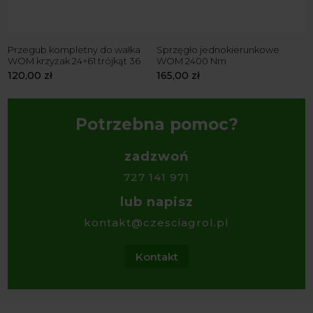
Przegub kompletny do wałka
Sprzęgło jednokierunkowe
R
WOM krzyżak 24×61 trójkąt 36
WOM 2400 Nm
Z
120,00
zł
165,00
zł
7
Potrzebna pomoc?
zadzwoń
727 141 971
lub napisz
kontakt@czesciagrol.pl
Kontakt