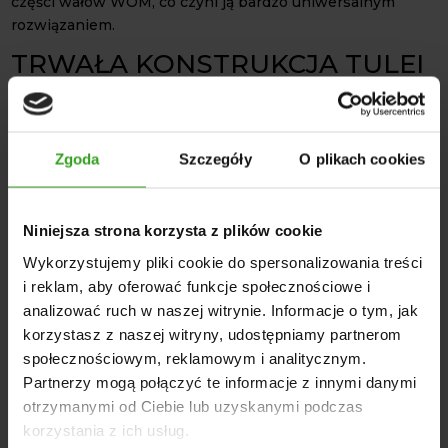
części wałów WOM, co czyni ją bardzo uniwersalnym
rozwiązaniem.
TRWAŁA KONSTRUKCJA TULEI
Prosta i solidna konstrukcja
tulei wielorowkowej L-115
przekłada się nie tylko na jej trwałość, ale również łatwy
montaż. Wykonanie z wysokiej jakości materiałów,
Zgoda
Szczegóły
O plikach cookies
odpornych na ścieranie oraz uszkodzenia mechaniczne
wydłuża jej żywotność. Prosta konstrukcja pozwala na
szybkie osadzenie tulei wielorowkowej. Tuleja jest
Niniejsza strona korzysta z plików cookie
również odporna na obciążenia. Przenosi duże momenty
obrotowe, a jednocześnie zachowuje stabilność i trwałość,
Wykorzystujemy pliki cookie do spersonalizowania treści
nawet przy intensywnej eksploatacji.
i reklam, aby oferować funkcje społecznościowe i
analizować ruch w naszej witrynie. Informacje o tym, jak
Tuleja wielorowkowa L-115
to gwarancja niezawodnego
korzystasz z naszej witryny, udostępniamy partnerom
przenoszenia napędu, stabilnego osadzenia elementów
społecznościowym, reklamowym i analitycznym.
współpracujących oraz bezpieczeństwa pracy maszyny.
Partnerzy mogą połączyć te informacje z innymi danymi
Dzięki standardowym wymiarom pasuje do większości
otrzymanymi od Ciebie lub uzyskanymi podczas
popularnych maszyn dostępnych na rynku. Zainwestuj w
korzystania z ich usług.
bezpieczne przenoszenie momentu obrotowego!