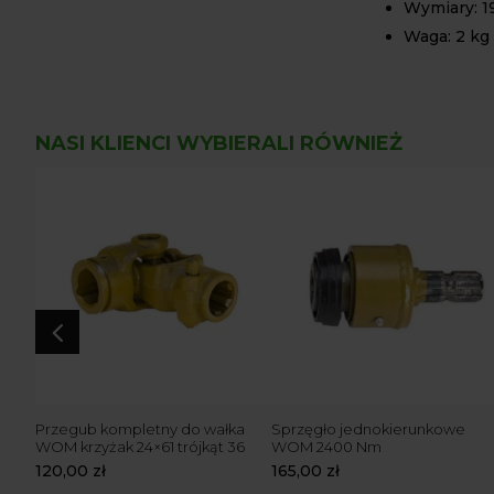
Wymiary: 19
Waga: 2 kg
NASI KLIENCI WYBIERALI RÓWNIEŻ
4
k
Przegub kompletny do wałka
Sprzęgło jednokierunkowe
WOM krzyżak 24×61 trójkąt 36
WOM 2400 Nm
120,00
zł
165,00
zł