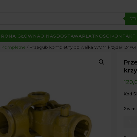
SZ
TRONA GŁÓWNA
O NAS
DOSTAWA
PŁATNOŚCI
KONTAKT
 Kompletne
/ Przegub kompletny do wałka WOM krzyżak 24×61 t
Prz
krzy
120,
Kod S
2 w m
ilość
Przeg
kompl