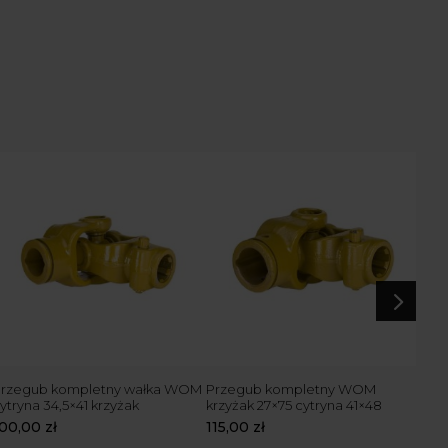
5
rzegub kompletny wałka WOM
Przegub kompletny WOM
Prz
ytryna 34,5×41 krzyżak
krzyżak 27×75 cytryna 41×48
krzy
100,00
zł
115,00
zł
135