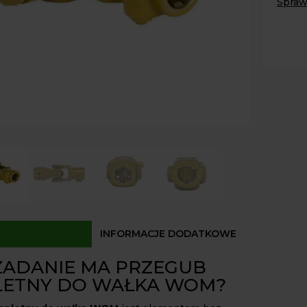
Spraw
do
wałka
Paczk
Kurier
WOM
Odbió
krzyża
24×61
Dostęp
trójkąt
36
INFORMACJE DODATKOWE
 ZADANIE MA PRZEGUB
ETNY DO WAŁKA WOM?