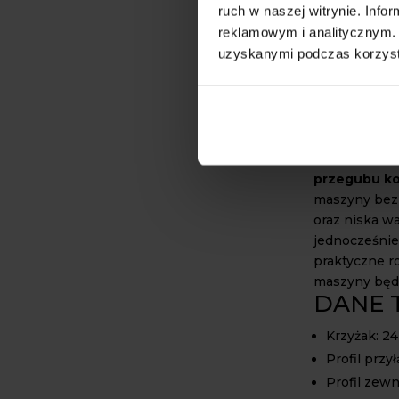
Oferowany
p
ruch w naszej witrynie. Inf
wyposażony w
reklamowym i analitycznym. 
to element, 
uzyskanymi podczas korzysta
obrotowego. 
gwarantuje d
przyłącza tr
stabilne poł
Standardowe 
przegubu k
maszyny bez 
oraz niska w
jednocześnie
praktyczne r
maszyny będz
DANE 
Krzyżak: 24
Profil przy
Profil zewnę