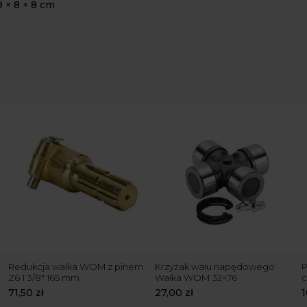
 × 8 × 8 cm
Redukcja wałka WOM z pinem
Krzyżak wału napędowego
P
Z6 1 3/8″ 165 mm
Wałka WOM 32×76
c
71,50
zł
27,00
zł