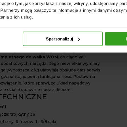
rzegub kompletny do wałka WOM
został
ormacje o tym, jak korzystasz z naszej witryny, udostępniamy p
 wytrzymały oraz precyzyjny krzyżak 24x61. Jest
Partnerzy mogą połączyć te informacje z innymi danymi otrzym
który zapewnia stabilne przenoszenie momentu
nia z ich usług.
Cechuje się odpowiednią odpornością na zużycie i
ługą żywotność przegubu. Ponadto, profil
ójkątny 36 zapewnia wysoką kompatybilność oraz
Spersonalizuj
ączenie z maszyną.
rozwiązania ułatwiają szybkie podłączenie
ompletnego do wałka WOM
. do ciągnika i
dodatkowych narzędzi. Jego niewielkie wymiary
aga wynosząca 2 kg ułatwiają obsługę oraz serwis,
 gwarantując pełną funkcjonalność. Postaw na
ozwiązanie, które sprawi, że układ napędowy
ie działał sprawnie i bez zakłóceń.
TECHNICZNE
×61
łącza: trójkątny 36
trzny: 6 frezów, 1 i 3/8 cala