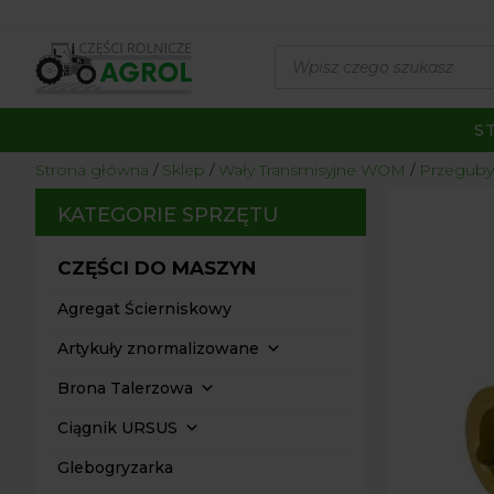
Wyszukiwarka
produktów
S
Strona główna
/
Sklep
/
Wały Transmisyjne WOM
/
Przeguby
KATEGORIE SPRZĘTU
CZĘŚCI DO MASZYN
Agregat Ścierniskowy
Artykuły znormalizowane
Brona Talerzowa
Ciągnik URSUS
Glebogryzarka