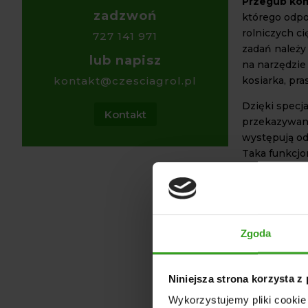
Przegub ko
zadzwoń
którego odp
rolniczych c
727 141 971
zadań należy
lub napisz
na narzędzie 
kosiarka, pra
kontakt@czesciagrol.pl
Dzięki specj
Kontakt
przekazywan
występują od
Taka funkcjo
bezpieczeńs
Przegub wał
moment obro
Jednocześnie
Zgoda
przed przeci
WYSOK
Niniejsza strona korzysta z
PRZEG
Wykorzystujemy pliki cookie 