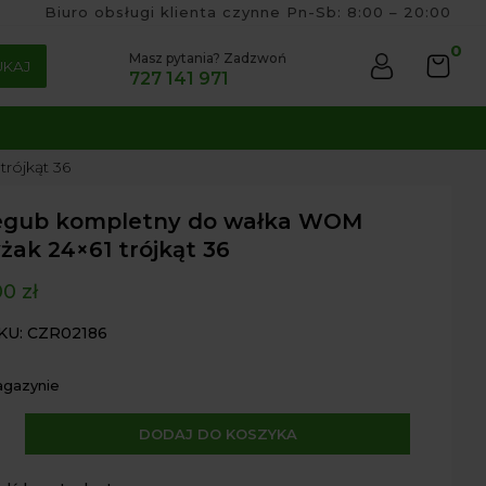
Biuro obsługi klienta czynne Pn-Sb: 8:00 – 20:00
0
Masz pytania? Zadzwoń
UKAJ
727 141 971
rójkąt 36
egub kompletny do wałka WOM
żak 24×61 trójkąt 36
00
zł
KU: CZR02186
agazynie
A
DODAJ DO KOSZYKA
ub
l
etny
t