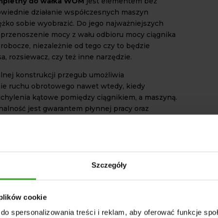
mpletny do wałka WOM
jest elementem bez
owiednie działanie współczesnych maszyn
iężko sobie wyobrazić. Do jego najważniejszych
 przenoszenie mocy z wału odbioru mocy ciągnika
robocze, niezależnie od tego czy to będzie
sa, rozsiewacz, czy też inne narzędzie.
alnej konstrukcji przegub umożliwia
ie ruchu obrotowego nawet wtedy, kiedy
chylenia kątowe pomiędzy ciągnikiem, a maszyną.
nalność jest gwarantem płynnej pracy oraz
twa całego układu napędowego.
ka WOM odgrywa kluczową rolę. Dzięki niemu
towy może być przekazywany bez zakłóceń.
 chronione są newralgiczne elementy układu
Szczegóły
ążeniami.
A JAKOŚĆ WYKONANIA
 plików cookie
UBU DO WOM
do spersonalizowania treści i reklam, aby oferować funkcje sp