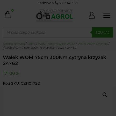
Zadzwoń
727 141 971
0
Wyszukiwarka
produktów
SZUKAJ
Strona główna
/
Sklep
/
Wały Transmisyjne WOM
/
Wałki WOM Cytryna
/
Wałek WOM 75cm 300Nm cytryna krzyżak 24×62
Wałek WOM 75cm 300Nm cytryna krzyżak
24×62
171,00
zł
Kod SKU: CZR01722