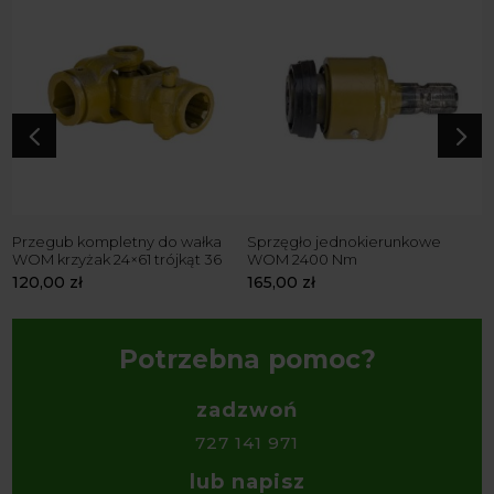
4
5
Przegub kompletny do wałka
Sprzęgło jednokierunkowe
R
WOM krzyżak 24×61 trójkąt 36
WOM 2400 Nm
Z
120,00
zł
165,00
zł
7
Potrzebna pomoc?
zadzwoń
727 141 971
lub napisz