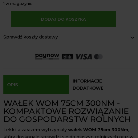
1 w magazynie
A
DODAJ DO KOSZYKA
l
ilość
t
Wałek
e
WOM
Sprawdź koszty dostawy
r
75cm
Paczkomaty Inpost:
od 16 zł
n
300Nm
Kurier InPost:
od 15 zł
a
cytryna
Odbiór osobisty:
Oblekoń 156a, 28-133 Pacanów
t
krzyżak
Dostępność form dostawy i ceny uzależniona od produktu.
i
24x62
v
INFORMACJE
OPIS
e
DODATKOWE
:
WAŁEK WOM 75CM 300NM -
KOMPAKTOWE ROZWIĄZANIE
DO GOSPODARSTW ROLNYCH
Lekki, a zarazem wytrzymały
wałek WOM 75cm 300Nm
,
który doskonale sprawdzi się do maszyn rolniczych oraz w