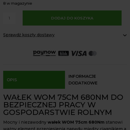
8 w magazynie
A
ilość
DODAJ DO KOSZYKA
l
Wałek
t
WOM
e
Sprawdź koszty dostawy
75cm
r
680Nm
Paczkomaty Inpost:
od 16 zł
n
cytryna
Kurier InPost:
od 15 zł
a
Odbiór osobisty:
Oblekoń 156a, 28-133 Pacanów
krzyżak
t
32x76
Dostępność form dostawy i ceny uzależniona od produktu.
i
v
INFORMACJE
OPIS
e
DODATKOWE
:
WAŁEK WOM 75CM 680NM DO
BEZPIECZNEJ PRACY W
GOSPODARSTWIE ROLNYM
Mocny i niezawodny
wałek WOM 75cm 680Nm
stanowi
ważny element przeniesienia napędu między ciągnikiem a