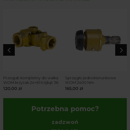
4
5
Przegub kompletny do wałka
Sprzęgło jednokierunkowe
R
WOM krzyżak 24×61 trójkąt 36
WOM 2400 Nm
Z
120,00
zł
165,00
zł
7
Potrzebna pomoc?
zadzwoń