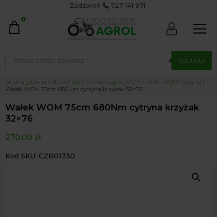
Zadzwoń
727 141 971
0
Wyszukiwarka
produktów
SZUKAJ
Strona główna
/
Sklep
/
Wały Transmisyjne WOM
/
Wałki WOM Cytryna
/
Wałek WOM 75cm 680Nm cytryna krzyżak 32×76
Wałek WOM 75cm 680Nm cytryna krzyżak
32×76
270,00
zł
Kod SKU: CZR01730