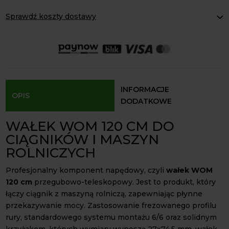
Sprawdź koszty dostawy
Paczkomaty Inpost:
od 16 zł
Kurier InPost:
od 15 zł
Odbiór osobisty:
Oblekoń 156a, 28-133 Pacanów
Dostępność form dostawy i ceny uzależniona od produktu.
INFORMACJE
OPIS
DODATKOWE
WAŁEK WOM 120 CM DO
CIĄGNIKÓW I MASZYN
ROLNICZYCH
Profesjonalny komponent napędowy, czyli
wałek WOM
120 cm
przegubowo-teleskopowy. Jest to produkt, który
łączy ciągnik z maszyną rolniczą, zapewniając płynne
przekazywanie mocy. Zastosowanie frezowanego profilu
rury, standardowego systemu montażu 6/6 oraz solidnym