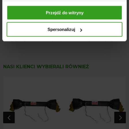
Mocowanie do traktora: 1 3/8" Z6
Mocowanie do maszyny: 1 3/8" Z6
Przejdź do witryny
Waga 14 kg
Wymiary: 122x13x13 cm
Spersonalizuj
Moc nominalna: 47 KM
Kąt pracy: max. 25 stopni (max chwilowy 45 stopni)
NASI KLIENCI WYBIERALI RÓWNIEŻ
4
5