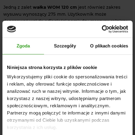
Jedną z zalet
wałka WOM 120 cm
jest również zakres
wysuwu wynoszący 275 mm. Użytkownik może
dopasować wał do odległości pomiędzy maszyną rolniczą,
a ciągnikiem. Złącza 1 3/8" pozwalają na szybki montaż do
większości maszyn. Oferowany wał jest doskonałym
wyborem między innymi ze względu na bezpieczeństwo
Zgoda
Szczegóły
O plikach cookies
pracy, ponieważ zapewnia stabilną pracę bez ryzyka
uszkodzeń podzespołów napędowych.
DANE TECHNICZNE
Niniejsza strona korzysta z plików cookie
Minimalna długość wałka: 1200 mm
Wykorzystujemy pliki cookie do spersonalizowania treści
Maksymalna długość wałka: 1475 mm
i reklam, aby oferować funkcje społecznościowe i
Zakres wysuwu: 275 mm
analizować ruch w naszej witrynie. Informacje o tym, jak
Długość od krzyżaka do krzyżaka w złożeniu: 974 mm
korzystasz z naszej witryny, udostępniamy partnerom
Krzyżak: 27 × 74,5 mm
społecznościowym, reklamowym i analitycznym.
Partnerzy mogą połączyć te informacje z innymi danymi
Maksymalny moment obrotowy: 600 Nm
otrzymanymi od Ciebie lub uzyskanymi podczas
Profil wałka: Frezowany
korzystania z ich usług.
System montażu: 6/6