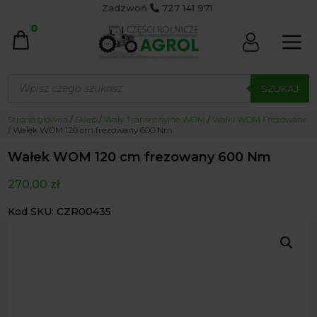
Zadzwoń
727 141 971
0
Wyszukiwarka
produktów
SZUKAJ
Strona główna
/
Sklep
/
Wały Transmisyjne WOM
/
Wałki WOM Frezowane
/ Wałek WOM 120 cm frezowany 600 Nm
Wałek WOM 120 cm frezowany 600 Nm
270,00
zł
Kod SKU: CZR00435