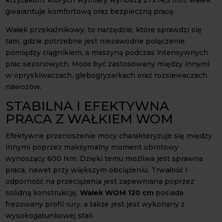
krzyżakom, których wymiary wynoszą 27x74,5 mm, wałek
gwarantuje komfortową oraz bezpieczną pracę.
Wałek przekaźnikowy, to narzędzie, które sprawdzi się
tam, gdzie potrzebne jest niezawodne połączenie
pomiędzy ciągnikiem, a maszyną podczas intensywnych
prac sezonowych. Może być zastosowany między innymi
w opryskiwaczach, glebogryzarkach oraz rozsiewaczach
nawozów.
STABILNA I EFEKTYWNA
PRACA Z WAŁKIEM WOM
Efektywne przenoszenie mocy charakteryzuje się między
innymi poprzez maksymalny moment obrotowy
wynoszący 600 Nm. Dzięki temu możliwa jest sprawna
praca, nawet przy większym obciążeniu. Trwałość i
odporność na przeciążenia jest zapewniana poprzez
solidną konstrukcję.
Wałek WOM 120 cm
posiada
frezowany profil rury, a także jest jest wykonany z
wysokogatunkowej stali.