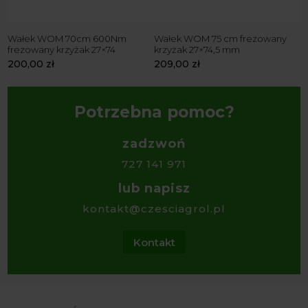
Wałek WOM 70cm 600Nm
Wałek WOM 75 cm frezowany
W
frezowany krzyżak 27×74
krzyżak 27×74,5 mm
k
200,00
zł
209,00
zł
2
Potrzebna pomoc?
zadzwoń
727 141 971
lub napisz
kontakt@czesciagrol.pl
Kontakt