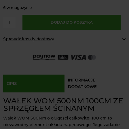
6 w magazynie
A
ilość
DODAJ DO KOSZYKA
l
Wałek
t
WOM
e
Sprawdź koszty dostawy
500Nm
r
100cm
Paczkomaty Inpost:
od 16 zł
n
krzyżak
Kurier InPost:
od 15 zł
a
Odbiór osobisty:
Oblekoń 156a, 28-133 Pacanów
27x74,5
t
rura
Dostępność form dostawy i ceny uzależniona od produktu.
i
trójkątna
v
sprzęgło
INFORMACJE
OPIS
e
ścinane
DODATKOWE
:
WAŁEK WOM 500NM 100CM ZE
SPRZĘGŁEM ŚCINANYM
Wałek WOM 500Nm o długości całkowitej 100 cm to
niezawodny element układu napędowego. Jego zadanie