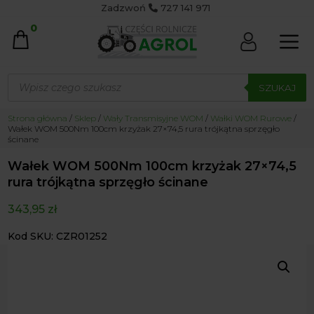
Zadzwoń
727 141 971
0
Wyszukiwarka
produktów
SZUKAJ
Strona główna
/
Sklep
/
Wały Transmisyjne WOM
/
Wałki WOM Rurowe
/
Wałek WOM 500Nm 100cm krzyżak 27×74,5 rura trójkątna sprzęgło
ścinane
Wałek WOM 500Nm 100cm krzyżak 27×74,5
rura trójkątna sprzęgło ścinane
343,95
zł
Kod SKU: CZR01252