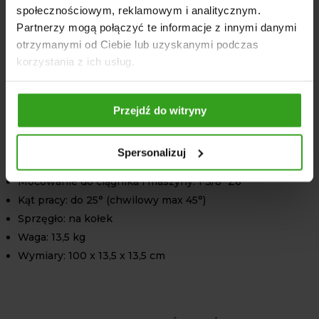
społecznościowym, reklamowym i analitycznym.
Minimalna długość wałka: 1000 mm
Partnerzy mogą połączyć te informacje z innymi danymi
Długość od krzyżaka do krzyżaka: 775 mm
otrzymanymi od Ciebie lub uzyskanymi podczas
Wymiary rury wewnętrznej: 36,1 x 4 mm
korzystania z ich usług.
Wymiary rury zewnętrznej: 43,4 x 3,3 mm
Profil rury: Trójkątny
Krzyżak: 27 x 74,5 mm
Przejdź do witryny
Maksymalny moment obrotowy: 500 Nm
Moc nominalna: 45 KM
Spersonalizuj
System montażu: 6/6
Mocowanie do ciągnika i maszyny: 1 3/8" Z6
Kąt pracy: do 25° (chwilowy max 45°)
Sprzęgło: na kołek
Waga: 13,5 kg
Wymiary: 100 x 13,5 x 13,5 cm