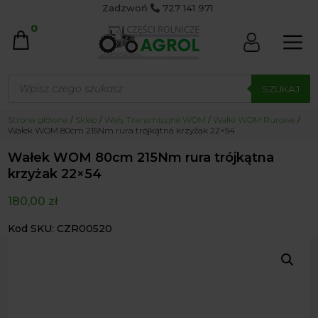
Zadzwoń
727 141 971
0
Wyszukiwarka
produktów
SZUKAJ
Strona główna
/
Sklep
/
Wały Transmisyjne WOM
/
Wałki WOM Rurowe
/
Wałek WOM 80cm 215Nm rura trójkątna krzyżak 22×54
Wałek WOM 80cm 215Nm rura trójkątna
krzyżak 22×54
180,00
zł
Kod SKU: CZR00520