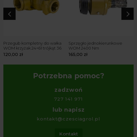
4
5
Przegub kompletny do wałka
Sprzęgło jednokierunkowe
R
WOM krzyżak 24×61 trójkąt 36
WOM 2400 Nm
Z
120,00
zł
165,00
zł
7
Potrzebna pomoc?
zadzwoń
727 141 971
lub napisz
kontakt@czesciagrol.pl
Kontakt