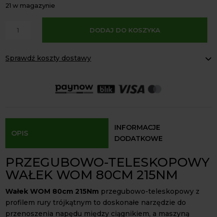
21 w magazynie
A
ilość
DODAJ DO KOSZYKA
l
Wałek
t
WOM
e
Sprawdź koszty dostawy
80cm
r
215Nm
Paczkomaty Inpost:
od 16 zł
n
rura
Kurier InPost:
od 15 zł
a
Odbiór osobisty:
Oblekoń 156a, 28-133 Pacanów
trójkątna
t
krzyżak
Dostępność form dostawy i ceny uzależniona od produktu.
i
22x54
v
INFORMACJE
OPIS
e
DODATKOWE
:
PRZEGUBOWO-TELESKOPOWY
WAŁEK WOM 80CM 215NM
Wałek WOM 80cm 215Nm
przegubowo-teleskopowy z
profilem rury trójkątnym to doskonałe narzędzie do
przenoszenia napędu między ciągnikiem, a maszyną