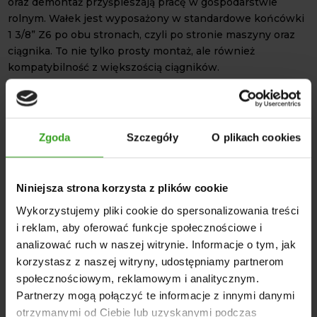
oraz demontaż przyśpieszają pracę w gospodarstwie
rolnym. Wałek jest wyposażony w standardowe końcówki
1 3/8” Z6 po obu stronach, czyli po stronie maszyny oraz
ciągnika. To nie tylko prosty montaż, ale również
kompatybilność z większością ciągników.
Osłony ochronne, które wpływają na wysoką jakość
wykonania wałka oraz jego odporność. Pozwalają na jego
długą żywotność. Dzięki temu
wałek WOM 80cm 215Nm
Zgoda
Szczegóły
O plikach cookies
jest odporny między innymi na niskie temperatury, czy też
uszkodzenia mechaniczne. Postaw na niezawodną pracę
w każdych warunkach! Wybierz sprzęt wykonany z
Niniejsza strona korzysta z plików cookie
wysokiej jakości materiałów oraz prostym montażem.
DANE TECHNICZNE
Wykorzystujemy pliki cookie do spersonalizowania treści
i reklam, aby oferować funkcje społecznościowe i
Długość minimalna wałka: 800 mm
analizować ruch w naszej witrynie. Informacje o tym, jak
Długość maksymalna wałka: 1152 mm
korzystasz z naszej witryny, udostępniamy partnerom
Długość od krzyżaka do krzyżaka: 614 mm
społecznościowym, reklamowym i analitycznym.
Zakres wysuwu: 352 mm
Partnerzy mogą połączyć te informacje z innymi danymi
Wymiary rury wewnętrznej: 26,6 x 3,5 mm
otrzymanymi od Ciebie lub uzyskanymi podczas