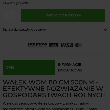
10 w magazynie
A
ilość
DODAJ DO KOSZYKA
l
Wałek
t
WOM
e
Sprawdź koszty dostawy
80cm
r
500Nm
Paczkomaty Inpost:
od 16 zł
n
rura
Kurier InPost:
od 15 zł
a
Odbiór osobisty:
Oblekoń 156a, 28-133 Pacanów
trójkąt
t
krzyżak
Dostępność form dostawy i ceny uzależniona od produktu.
i
30,2x80,2
v
INFORMACJE
OPIS
e
DODATKOWE
:
WAŁEK WOM 80 CM 500NM -
EFEKTYWNE ROZWIĄZANIE W
GOSPODARSTWACH ROLNYCH
Wałek przegubowo-teleskopowy z maksymalnym
momentem obrotowym wynoszącym 500 Nm. Został