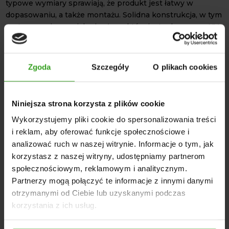
typowe wymiary sprawiają, że produkt jest łatwy w
dopasowaniu, a także montażu. Solidna konstrukcja, w tym
zastosowanie specjalnej osłony, która jest odporna na UV,
zimno oraz uszkodzenia mechaniczne, wydłuża żywotność
tego narzędzia. Wałek może, więc działać niezawodnie w
różnych warunkach, stabilnie przekazując napęd.
Zgoda
Szczegóły
O plikach cookies
Wałek WOM 80cm 500Nm
jest wyposażony w krzyżak
30,2x80,2 cm. Jest on wykonany ze stali wysokiej jakości.
Niniejsza strona korzysta z plików cookie
Zapewnia dobre dopasowanie oraz trwałość przy
dynamicznych obciążeniach. Wałek sprawdzi się w
Wykorzystujemy pliki cookie do spersonalizowania treści
konfiguracjach maszyn, których kąt złamania przegubu nie
i reklam, aby oferować funkcje społecznościowe i
przekracza 25 stopni podczas pracy ciągłej.
analizować ruch w naszej witrynie. Informacje o tym, jak
DANE TECHNICZNE
korzystasz z naszej witryny, udostępniamy partnerom
społecznościowym, reklamowym i analitycznym.
Długość wałka po złożeniu: 800 mm
Partnerzy mogą połączyć te informacje z innymi danymi
Wymiary: 80 x 13,5 x 13,5 cm
otrzymanymi od Ciebie lub uzyskanymi podczas
Maksymalny moment obrotowy: 500 Nm
korzystania z ich usług.
Typ rury: trójkątna
Wymiary krzyżaka: 30,2 × 80,2 mm