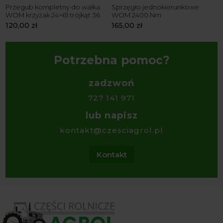
Przegub kompletny do wałka
Sprzęgło jednokierunkowe
R
WOM krzyżak 24×61 trójkąt 36
WOM 2400 Nm
Z
120,00
zł
165,00
zł
7
Potrzebna pomoc?
zadzwoń
727 141 971
lub napisz
kontakt@czesciagrol.pl
Kontakt