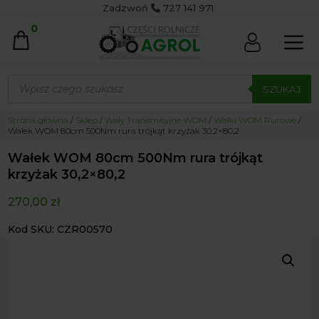
Zadzwoń
727 141 971
0
Wyszukiwarka
produktów
SZUKAJ
Strona główna
/
Sklep
/
Wały Transmisyjne WOM
/
Wałki WOM Rurowe
/
Wałek WOM 80cm 500Nm rura trójkąt krzyżak 30,2×80,2
Wałek WOM 80cm 500Nm rura trójkąt
krzyżak 30,2×80,2
270,00
zł
Kod SKU: CZR00570