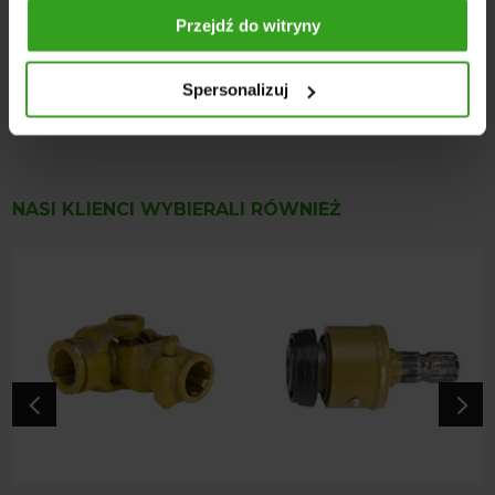
Mocowanie: 1 3/8" Z6
Przejdź do witryny
Typ wału: przegubowo-teleskopowy (podstawowy)
Maksymalny kąt pracy ciągłej: do 25° (chwilowy max 45
Spersonalizuj
stopni)
NASI KLIENCI WYBIERALI RÓWNIEŻ
4
5