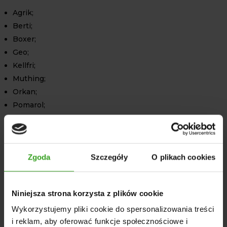
Agrik;
Berti;
Boxer;
Geo;
Kellfri;
Muthing;
Orkan;
Pomarol;
Stark;
Tehnos;
Tortella;
Zgoda
Szczegóły
O plikach cookies
TRX;
Zeppelin;
Niniejsza strona korzysta z plików cookie
Dzięki szerokiemu zastosowaniu nóż ten jest dobrym
zamiennikiem, który zapewnia wysoką efektywność
Wykorzystujemy pliki cookie do spersonalizowania treści
koszenia oraz rozdrabniania.
i reklam, aby oferować funkcje społecznościowe i