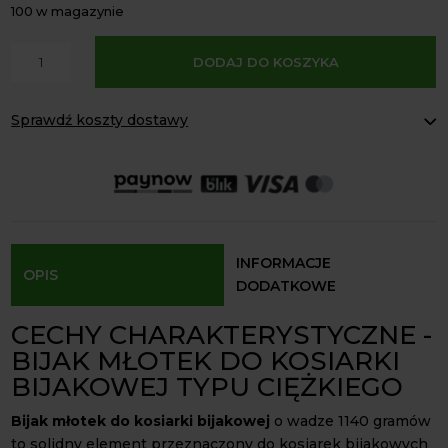
100 w magazynie
A
ilość
DODAJ DO KOSZYKA
l
Bijak
t
młotek
e
Sprawdź koszty dostawy
do
r
kosiarki
Paczkomaty Inpost:
od 16 zł
n
bijakowej
Kurier InPost:
od 15 zł
a
Odbiór osobisty:
Oblekoń 156a, 28-133 Pacanów
1140g
t
AG/AGF
Dostępność form dostawy i ceny uzależniona od produktu.
i
v
INFORMACJE
OPIS
e
DODATKOWE
:
CECHY CHARAKTERYSTYCZNE -
BIJAK MŁOTEK DO KOSIARKI
BIJAKOWEJ TYPU CIĘŻKIEGO
Bijak młotek do kosiarki bijakowej
o wadze 1140 gramów
to solidny element przeznaczony do kosiarek bijakowych