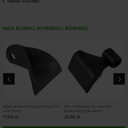
Marka: 4Farmer.
NASI KLIENCI WYBIERALI RÓWNIEŻ
4
5
j
Bijak do kosiarki bijakowej FCN
Nóż młotkowy do kosiarki
N
ATV 12mm
bijakowej bijak 16mm
E
17,00
zł
23,90
zł
2