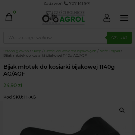
Zadzwoń
727 141 971
0
Wyszukiwarka
produktów
SZUKAJ
Strona główna
/
Sklep
/
Części do kosiarek bijakowych
/
Noże i bijaki
/
Bijak młotek do kosiarki bijakowej 1140g AG/AGF
Bijak młotek do kosiarki bijakowej 1140g
AG/AGF
24,90
zł
Kod SKU: H-AG