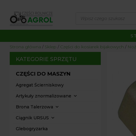
Wyszukiwarka
produktów
S
Strona główna
/
Sklep
/
Części do kosiarek bijakowych
/
Noże
KATEGORIE SPRZĘTU
CZĘŚCI DO MASZYN
Agregat Ścierniskowy
Artykuły znormalizowane
Brona Talerzowa
Ciągnik URSUS
Glebogryzarka