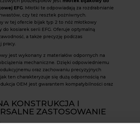
uczowych podzespołów jest
młotek bijakowy do
akowej EFG
. Młotki te odpowiadają za rozdrabnianie
 chwastów, czy też resztek pożniwnych.
 w tej ofercie bijak typ 2 to nóż młotkowy
 do kosiarek serii EFG. Oferuje optymalną
ezawodność, a także precyzję podczas
 pracy.
owy jest wykonany z materiałów odpornych na
obciążenia mechaniczne. Dzięki odpowiedniemu
rodukcyjnemu oraz zachowaniu precyzyjnych
jak ten charakteryzuje się dużą odpornością na
rodukcja OEM jest gwarantem kompatybilności oraz
NA KONSTRUKCJA I
RSALNE ZASTOSOWANIE
A
e mocowanie
młotka bijakowego do kosiarki
FG
na śrubę 12 mm sprawia, że jego wymiana jest