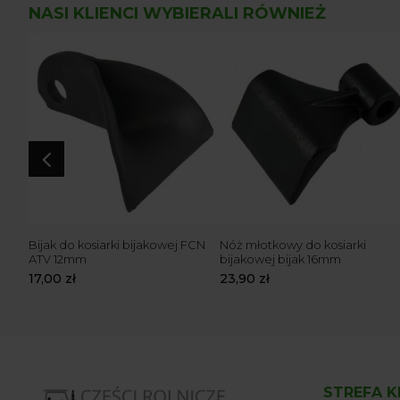
NASI KLIENCI WYBIERALI RÓWNIEŻ
4
Bijak do kosiarki bijakowej FCN
Nóż młotkowy do kosiarki
ATV 12mm
bijakowej bijak 16mm
17,00
zł
23,90
zł
STREFA K