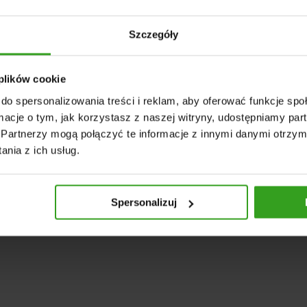
zproblemowa. Optymalna waga wynosząca 410
wnia odpowiednią równowagę pomiędzy
Szczegóły
osiarki, a wydajnością pracy. Młotkowy kształt
ntuje natomiast skuteczne rozbijanie nawet
linności.
 plików cookie
łotek bijakowy do kosiarki bijakowej EFG
do spersonalizowania treści i reklam, aby oferować funkcje sp
również uniwersalnością. Oznacza to, że może być
ormacje o tym, jak korzystasz z naszej witryny, udostępniamy p
wielu modelach kosiarek od różnych
Partnerzy mogą połączyć te informacje z innymi danymi otrzym
 W tym między innymi kosiarek serii EFG od
nia z ich usług.
h firm:
Spersonalizuj
S