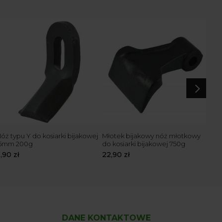
5
óż typu Y do kosiarki bijakowej
Młotek bijakowy nóż młotkowy
Młot
15mm 200g
do kosiarki bijakowej 750g
bija
9,90
zł
22,90
zł
18,
DANE KONTAKTOWE