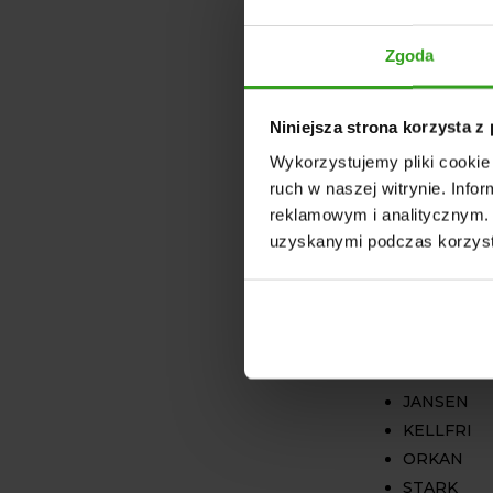
szybka i be
gramów zape
Zgoda
obciążeniem k
bijaka gwara
twardszej roś
Niniejsza strona korzysta z
Oferowany
m
Wykorzystujemy pliki cookie 
cechuje się 
ruch w naszej witrynie. Inf
stosowany w 
reklamowym i analitycznym. 
producentów.
uzyskanymi podczas korzysta
renomowanyc
BIZON
BOXER
GEO
GEOGRAS
JANSEN
KELLFRI
ORKAN
STARK