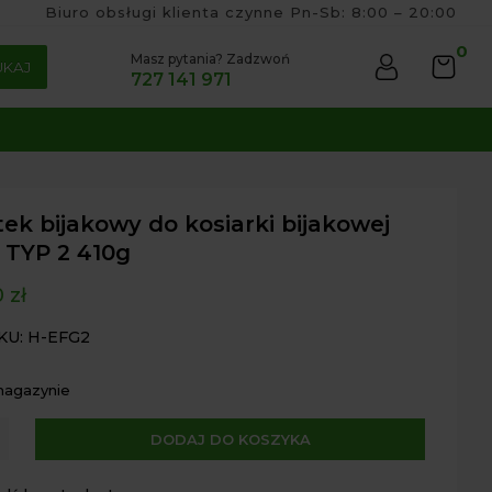
Biuro obsługi klienta czynne Pn-Sb: 8:00 – 20:00
0
Masz pytania? Zadzwoń
UKAJ
727 141 971
ek bijakowy do kosiarki bijakowej
 TYP 2 410g
0
zł
KU: H-EFG2
magazynie
A
DODAJ DO KOSZYKA
k
l
owy
t