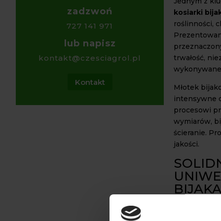
Jednym z kl
zadzwoń
kosiarki bij
roślinności,
727 141 971
Prezentowany
lub napisz
przeznaczony
trwałość, ni
kontakt@czesciagrol.pl
wykonywanej
Kontakt
Młotek bijak
intensywne 
procesowi p
wymiarów, bi
ścieranie. P
jakości.
SOLID
UNIWE
BIJAK
Standardow
bijakowej E