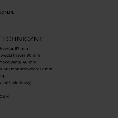
COM.PL
TECHNICZNE
łkowita: 87 mm
awędzi tnącej: 80 mm
 mocowania: 40 mm
otworu montażowego: 12 mm
 kg
k (nóż młotkowy)
: OEM