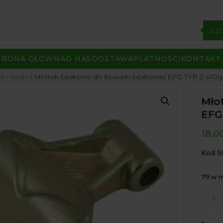
SZ
TRONA GŁÓWNA
O NAS
DOSTAWA
PŁATNOŚCI
KONTAKT
 i bijaki
/ Młotek bijakowy do kosiarki bijakowej EFG TYP 2 410g
Młot
EFG
18,0
Kod S
79 w 
ilość
Młote
bijak