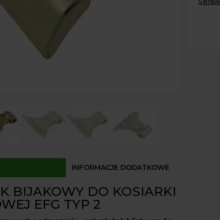
Spraw
do
kosiar
Paczk
Kurier
bijako
Odbió
EFG
TYP
Dostęp
2
410g
INFORMACJE DODATKOWE
K BIJAKOWY DO KOSIARKI
WEJ EFG TYP 2