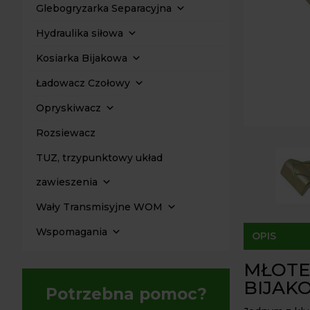
Glebogryzarka Separacyjna
Hydraulika siłowa
Kosiarka Bijakowa
Ładowacz Czołowy
Opryskiwacz
Rozsiewacz
TUZ, trzypunktowy układ
zawieszenia
Wały Transmisyjne WOM
Wspomagania
OPIS
MŁOTE
BIJAKO
Potrzebna pomoc?