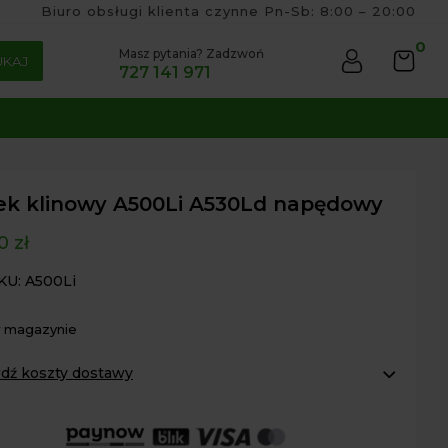
Biuro obsługi klienta czynne Pn-Sb: 8:00 – 20:00
0
Masz pytania? Zadzwoń
UKAJ
727 141 971
ek klinowy A500Li A530Ld napędowy
00
zł
KU: A500Li
w magazynie
dź koszty dostawy
omaty Inpost:
od 16 zł
 InPost:
od 15 zł
r osobisty:
Oblekoń 156a, 28-133 Pacanów