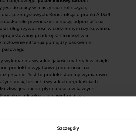
adu napędowego,
pasek klinowy A500Li
,
 jest do pracy w maszynach rolniczych,
 oraz przemysłowych. Konstrukcja o profilu A 13x9
a doskonałe przenoszenie mocy, odporność na
 oraz długą żywotność w codziennym użytkowaniu.
zaprojektowany przekrój klina umożliwia
rozłożenie sił tarcia pomiędzy paskiem a
a pasowego.
y wykonano z wysokiej jakości materiałów, dzięki
no produkt o wyjątkowej odporności na
oraz pękanie. Jest to produkt stabilny wymiarowo
użych obciążeniach i wysokich prędkościach
Możliwa jest cicha, płynna praca w każdych
ługi okres eksploatacji nawet podczas
o użytkowania.
YMAŁOŚĆ I WYMIANA
W KLINOWYCH
Szczegóły
wy A500Li
ma szerokie zastosowanie w układach