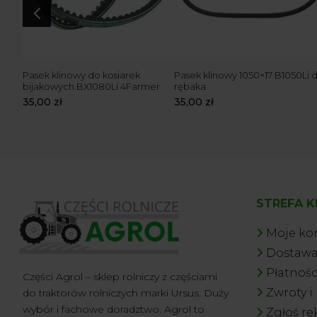
4
Pasek klinowy do kosiarek
Pasek klinowy 1050×17 B1050Li 
bijakowych BX1080Li 4Farmer
rębaka
35,00
zł
35,00
zł
STREFA K
Moje ko
Dostaw
Płatnośc
Części Agrol – sklep rolniczy z częściami
Zwroty i
do traktorów rolniczych marki Ursus. Duży
wybór i fachowe doradztwo. Agrol to
Zgłoś re