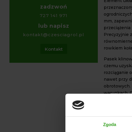
Element ukł
zadzwoń
przeznaczony
ogrodniczych
727 141 971
mm, zapewni
lub napisz
przeciążenia
Precyzyjnie 
kontakt@czesciagrol.pl
równomierne 
rowkiem koł
Kontakt
Pasek klinow
czemu uzyska
rozciąganie 
nawet przy d
obrotowych. 
warunkach. D
intensywneg
WYTRZ
PASKÓ
Zgoda
Pasek klino