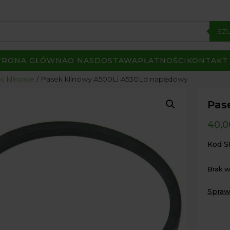
SZ
TRONA GŁÓWNA
O NAS
DOSTAWA
PŁATNOŚCI
KONTAKT
ki klinowe
/ Pasek klinowy A500Li A530Ld napędowy
Pas
40,
Kod S
Brak 
Spraw
Paczk
Kurier
Odbió