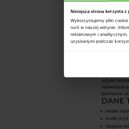
napędowych m
a także różn
Niniejsza strona korzysta z
uniwersalnym
Wykorzystujemy pliki cookie 
może być sto
ruch w naszej witrynie. Inf
w wielu mode
reklamowym i analitycznym. 
zakupem nale
uzyskanymi podczas korzysta
wykorzystyw
Prawidłowy m
kluczowe zna
maszyny. Zby
mocy, natomi
ryzyko zerwa
zauważone pr
pęknięcia i p
DANE 
Model: A50
Profil: A (1
Długość we