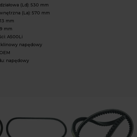
działowa (Ld): 530 mm
wnętrzna (La): 570 mm
 13 mm
 9 mm
ci: A500Li
 klinowy napędowy
: OEM
du: napędowy