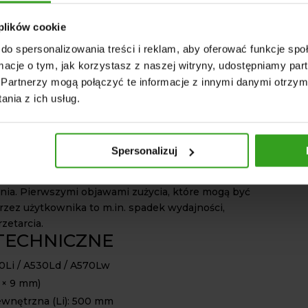
aszyn rolniczych kosiarek bijakowych oraz pras,
ych urządzeniach przemysłowych. Dzięki
 plików cookie
 wymiarom i wysokiej jakości wykonania pasek
do spersonalizowania treści i reklam, aby oferować funkcje sp
sowany jako zamiennik oryginalnych części OEM
ormacje o tym, jak korzystasz z naszej witryny, udostępniamy p
lach urządzeń różnych producentów. Przed
Partnerzy mogą połączyć te informacje z innymi danymi otrzym
ży upewnić się jaka długość oraz typ paska jest
nia z ich usług.
any w posiadanym urządzeniu.
ontaż i napięcie
pasków klinowych A500Li
mają
czenie dla ich żywotności oraz wydajności pracy
Spersonalizuj
t luźny pasek może powodować poślizgi i spadki
ast zbyt mocno napięty – nadmierne zużycie i
nia. Pierwszymi objawami zużycia, które mogą być
zez użytkownika to m.in. spadek wydajności,
rzetarcia.
TECHNICZNE
0Li / A530Ld / A570Lw
3 × 9 mm)
wnętrzna (Li): 500 mm