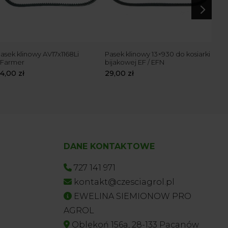
5
asek klinowy AV17x1168Li
Pasek klinowy 13×930 do kosiarki
Pase
Farmer
bijakowej EF / EFN
kos
TRX 
54,00
zł
29,00
zł
39,
DANE KONTAKTOWE
727 141 971
kontakt@czesciagrol.pl
EWELINA SIEMIONOW PRO
AGROL
Oblekoń 156a, 28-133 Pacanów