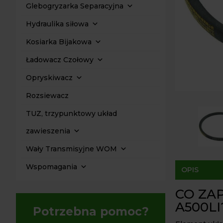
Glebogryzarka Separacyjna
Hydraulika siłowa
Kosiarka Bijakowa
Ładowacz Czołowy
Opryskiwacz
Rozsiewacz
TUZ, trzypunktowy układ
zawieszenia
Wały Transmisyjne WOM
Wspomagania
OPIS
CO ZA
A500LI
Potrzebna pomoc?