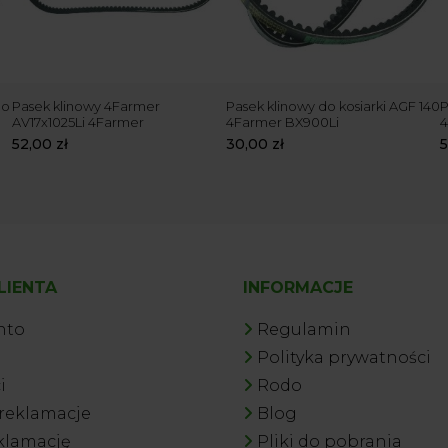
do
Pasek klinowy 4Farmer
Pasek klinowy do kosiarki AGF 140
P
AV17x1025Li 4Farmer
4Farmer BX900Li
4
52,00
zł
30,00
zł
LIENTA
INFORMACJE
nto
Regulamin
a
Polityka prywatności
i
Rodo
 reklamacje
Blog
klamację
Pliki do pobrania