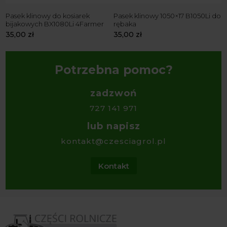
Pasek klinowy do kosiarek
Pasek klinowy 1050×17 B1050Li do
P
bijakowych BX1080Li 4Farmer
rębaka
1
35,00
zł
35,00
zł
3
Potrzebna pomoc?
zadzwoń
727 141 971
lub napisz
kontakt@czesciagrol.pl
Kontakt