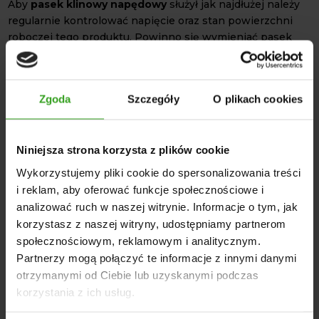
Aby
pasek klinowy napędowy
służył jak najdłużej należy
regularnie kontrolować napięcie oraz stan powierzchni
roboczej tego produktu. Powinno się wymieniać pasek
przy pierwszych oznakach zużycia, którymi mogą być:
pęknięcia, ślizganie oraz utrata elastyczności.
Nieprawidłowo napięty lub zużyty pasek może prowadzić
Zgoda
Szczegóły
O plikach cookies
do spadku mocy, przegrzewania się napędu oraz
uszkodzenia maszyny.
Uzębiona konstrukcja poprawia elastyczność oraz
Niniejsza strona korzysta z plików cookie
umożliwia efektywniejsze odprowadzanie ciepła. Dzięki
Wykorzystujemy pliki cookie do spersonalizowania treści
precyzyjnego dopasowania do kół pasowych jest
i reklam, aby oferować funkcje społecznościowe i
zmniejszony hałas podczas pracy. Produkcja OEM stanowi
analizować ruch w naszej witrynie. Informacje o tym, jak
idealne dopasowanie do oryginalnych układów
korzystasz z naszej witryny, udostępniamy partnerom
napędowych. Konstrukcja paska umożliwia długotrwałą,
społecznościowym, reklamowym i analitycznym.
niezawodną pracę w wymagających warunkach.
DANE TECHNICZNE
Partnerzy mogą połączyć te informacje z innymi danymi
otrzymanymi od Ciebie lub uzyskanymi podczas
Długość wewnętrzna (Li): 1080 mm
korzystania z ich usług.
Długość podziałowa (Lp): 1120 mm