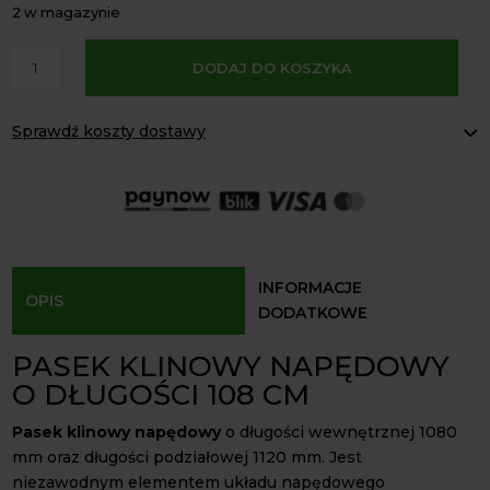
2 w magazynie
A
ilość
DODAJ DO KOSZYKA
l
Pasek
t
klinowy
e
Sprawdź koszty dostawy
do
r
kosiarek
Paczkomaty Inpost:
od 16 zł
n
bijakowych
Kurier InPost:
od 15 zł
a
Odbiór osobisty:
Oblekoń 156a, 28-133 Pacanów
BX1080Li
t
4Farmer
Dostępność form dostawy i ceny uzależniona od produktu.
i
v
INFORMACJE
OPIS
e
DODATKOWE
:
PASEK KLINOWY NAPĘDOWY
O DŁUGOŚCI 108 CM
Pasek klinowy napędowy
o długości wewnętrznej 1080
mm oraz długości podziałowej 1120 mm. Jest
niezawodnym elementem układu napędowego