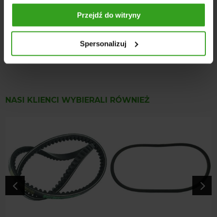
Szerokość: 17 mm
Przejdź do witryny
Wysokość: 10 mm
Typ paska: klinowy uzębiony (profil BX / AV17)
Stan: Nowy
Spersonalizuj
Produkcja: OEM
NASI KLIENCI WYBIERALI RÓWNIEŻ
4
5