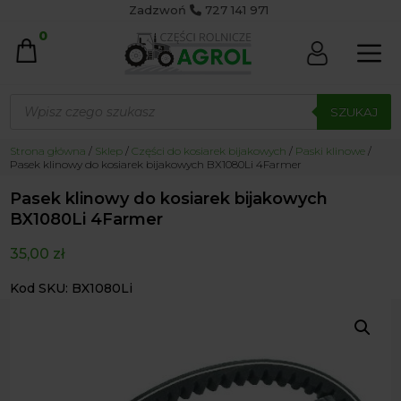
Zadzwoń
727 141 971
0
Wyszukiwarka
produktów
SZUKAJ
Strona główna
/
Sklep
/
Części do kosiarek bijakowych
/
Paski klinowe
/
Pasek klinowy do kosiarek bijakowych BX1080Li 4Farmer
Pasek klinowy do kosiarek bijakowych
BX1080Li 4Farmer
35,00
zł
Kod SKU: BX1080Li