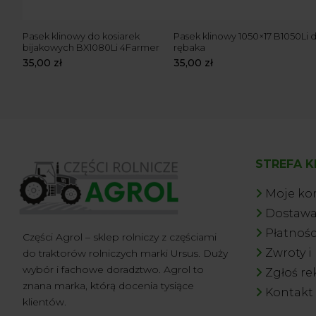
baka
Pasek klinowy do kosiarek
Pasek klinowy 1050×17 B1050Li 
bijakowych BX1080Li 4Farmer
rębaka
35,00
zł
35,00
zł
STREFA K
Moje ko
Dostaw
Płatnośc
Części Agrol – sklep rolniczy z częściami
Zwroty i
do traktorów rolniczych marki Ursus. Duży
wybór i fachowe doradztwo. Agrol to
Zgłoś re
znana marka, którą docenia tysiące
Kontakt
Michał T
z miasta
Sanniki
klientów.