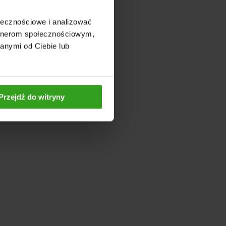
ołecznościowe i analizować
artnerom społecznościowym,
anymi od Ciebie lub
Przejdź do witryny