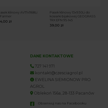
asek klinowy AV17x1168Li
Pasek klinowy 13x930Li do
Pase
Farmer
kosiarki bijakowej GEOGRASS
BX1
TRX EFN 95-145
54,00
zł
30,
39,00
zł
DANE KONTAKTOWE
727 141 971
kontakt@czesciagrol.pl
EWELINA SIEMIONOW PRO
AGROL
Oblekoń 156a, 28-133 Pacanów
Obserwuj nas na Facebooku
