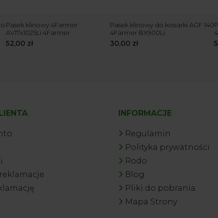
do
Pasek klinowy 4Farmer
Pasek klinowy do kosiarki AGF 140
P
AV17x1025Li 4Farmer
4Farmer BX900Li
4
52,00
zł
30,00
zł
LIENTA
INFORMACJE
nto
Regulamin
a
Polityka prywatności
i
Rodo
 reklamacje
Blog
klamację
Pliki do pobrania
Mapa Strony