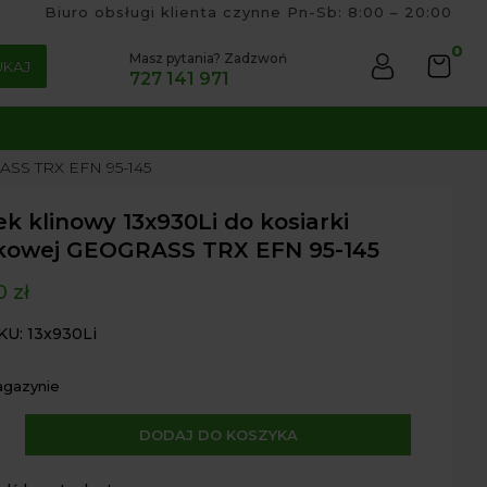
Biuro obsługi klienta czynne Pn-Sb: 8:00 – 20:00
0
Masz pytania? Zadzwoń
UKAJ
727 141 971
RASS TRX EFN 95-145
k klinowy 13x930Li do kosiarki
akowej GEOGRASS TRX EFN 95-145
00
zł
KU: 13x930Li
agazynie
A
DODAJ DO KOSZYKA
l
y
t