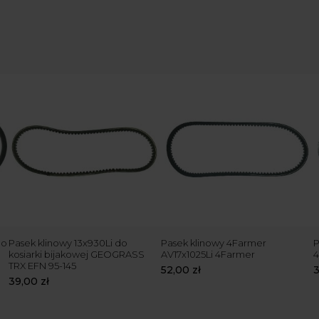
do
Pasek klinowy 13x930Li do
Pasek klinowy 4Farmer
P
kosiarki bijakowej GEOGRASS
AV17x1025Li 4Farmer
4
TRX EFN 95-145
52,00
zł
39,00
zł