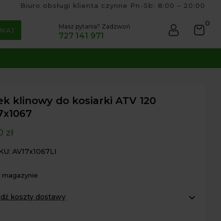
Biuro obsługi klienta czynne Pn-Sb: 8:00 – 20:00
0
Masz pytania? Zadzwoń
UKAJ
727 141 971
k klinowy do kosiarki ATV 120
7x1067
00
zł
KU: AV17x1067LI
w magazynie
dź koszty dostawy
omaty Inpost:
od 16 zł