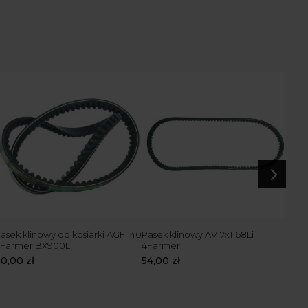
5
asek klinowy do kosiarki AGF 140
Pasek klinowy AV17x1168Li
Pase
Farmer BX900Li
4Farmer
bija
30,00
zł
54,00
zł
29,