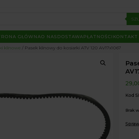
SZ
TRONA GŁÓWNA
O NAS
DOSTAWA
PŁATNOŚCI
KONTAKT
ki klinowe
/ Pasek klinowy do kosiarki ATV 120 AV17x1067
Pase
AV1
29,
Kod S
Brak 
Spraw
Paczk