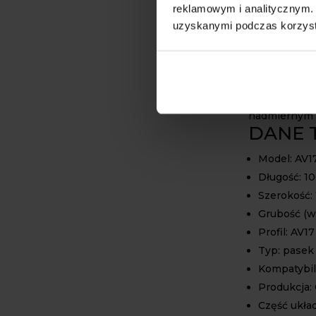
żywotność n
reklamowym i analitycznym. 
maszynach.
uzyskanymi podczas korzysta
W celu zapew
kosiarki ATV
napięciem, cz
założenie mo
nadmiernym z
DANE 
Model: AV1
Długość: 1
Szerokość:
Grubość (w
Profil: AV1
Typ: pasek
Kompatybi
Produkcja
Część ukła