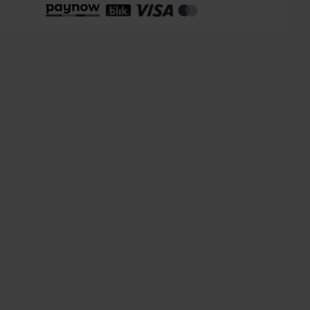
 InPost:
od 15 zł
r osobisty:
Oblekoń 156a, 28-133 Pacanów
ność form dostawy i ceny uzależniona od produktu.