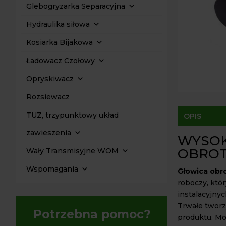
Glebogryzarka Separacyjna
Hydraulika siłowa
Kosiarka Bijakowa
Ładowacz Czołowy
Opryskiwacz
Rozsiewacz
TUZ, trzypunktowy układ
OPIS
zawieszenia
WYSOK
OBRO
Wały Transmisyjne WOM
Wspomagania
Głowica obr
roboczy, któ
instalacyjny
Trwałe tworz
Potrzebna pomoc?
produktu. Mo