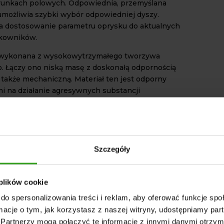
runkach polowych. Odpowiednia, przemyślana
umożliwia szybki wybór odpowiedniej dyszy.
a dostosowanie parametru oprysku do aktualnych
tkowników.
t wykonana z wysokowytrzymałego tworzywa
. Łączy ono niską masę z doskonałą odpornością
 także mechaniczną. Materiał ten jest odporny
i na działanie agresywnych substancji
 ścieranie oraz pękanie. Taka konstrukcja sprawia,
oże zachować szczelność oraz precyzję działania
zas.
GURACJA DYSZ W
Szczegóły
CY
daniem
głowicy obrotowej przelotowej
jest
 plików cookie
 szybkiej zmiany rodzaju dyszy roboczej bez
 demontażu elementów instalacji. Wystarczy
do spersonalizowania treści i reklam, aby oferować funkcje sp
icę, aby wybrać odpowiedni typ rozpylacza. Takie
ormacje o tym, jak korzystasz z naszej witryny, udostępniamy p
skraca czas przygotowania maszyny do pracy i
Partnerzy mogą połączyć te informacje z innymi danymi otrzym