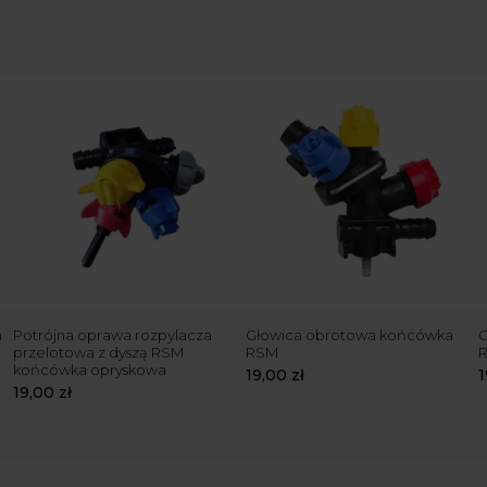
a
Potrójna oprawa rozpylacza
Głowica obrotowa końcówka
G
przelotowa z dyszą RSM
RSM
końcówka opryskowa
19,00
zł
19,00
zł