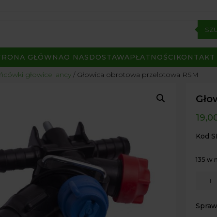
SZ
TRONA GŁÓWNA
O NAS
DOSTAWA
PŁATNOŚCI
KONTAKT
ńcówki głowice lancy
/ Głowica obrotowa przelotowa RSM
Gło
19,0
Kod S
135 w
ilość
Głowi
obrot
Spraw
przel