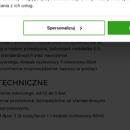
ktywność nawożenia.
Głowica obrotowa
nia z ich usług.
może być stosowana w opryskiwaczach polowych
ch oraz belkach rozlewowych.
Spersonalizuj
głowica obrotowa RSM wyposażona jest w trzy
. Umożliwiają one uniwersalne zastosowanie w
nkach polowych. Dysza żółta 0,2 sprawdzi się do
czy o niskim przepływie, natomiast niebieska 0,3
 standardowych oraz nawożenia
nsywnego. Kołpak rozlewowy 7-otworowy RSM
wnomierne rozprowadzenie nawozu w postaci
TECHNICZNE
ienia roboczego: od 1,5 do 5 bar,
enia: przelotowe, kompatybilne ze standardowymi
 opryskowymi,
d dysz: 3 (2 rozpylacze + 1 kołpak rozlewowy RSM).