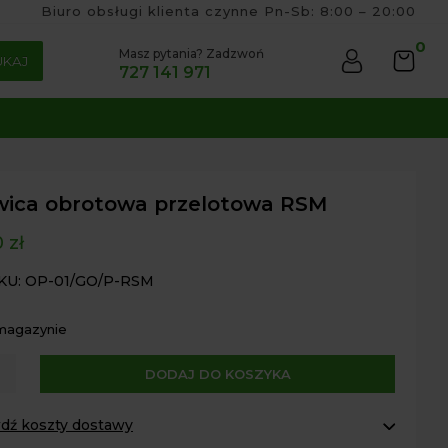
Biuro obsługi klienta czynne Pn-Sb: 8:00 – 20:00
0
Masz pytania? Zadzwoń
UKAJ
727 141 971
wica obrotowa przelotowa RSM
0
zł
KU: OP-01/GO/P-RSM
 magazynie
A
DODAJ DO KOSZYKA
ca
l
owa
t
dź koszty dostawy
otowa
e