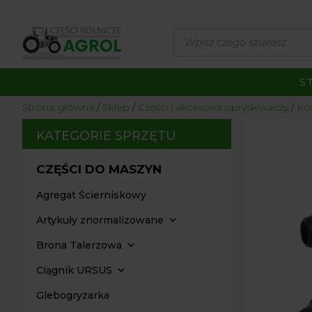
Wyszukiwarka
produktów
S
Strona główna
/
Sklep
/
Części i akcesoria opryskiwaczy
/
Ko
KATEGORIE SPRZĘTU
CZĘŚCI DO MASZYN
Agregat Ścierniskowy
Artykuły znormalizowane
Brona Talerzowa
Ciągnik URSUS
Glebogryzarka