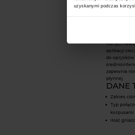
podnosi efe
uzyskanymi podczas korzysta
przelotowa
i sadowniczy
Standardowa 
rodzaje dysz
różnych waru
aplikacji cie
do oprysków
średniointe
zapewnia ró
płynnej.
DANE 
Zakres ciśn
Typ połącz
korpusami
Ilość gniaz