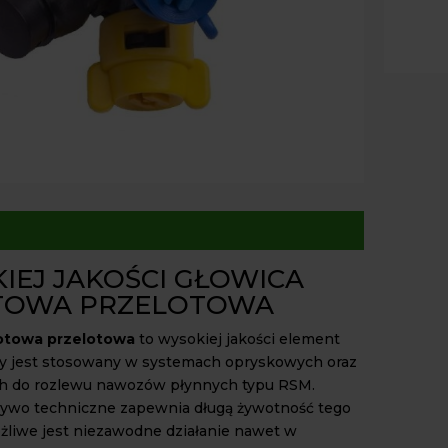
RSM
Paczk
Kurier
Odbió
Dostęp
IEJ JAKOŚCI GŁOWICA
TOWA PRZELOTOWA
otowa przelotowa
to wysokiej jakości element
ry jest stosowany w systemach opryskowych oraz
ch do rozlewu nawozów płynnych typu RSM.
ywo techniczne zapewnia długą żywotność tego
żliwe jest niezawodne działanie nawet w