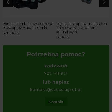
4
5
Pompa membranowo-tłokowa
Pojedyncza oprawa rozpylacza
P
P-120 opryskiwacza 120l/min
krańcowa „V” z zaworem
p
odcinającym
b
620,00
zł
12,00
zł
1
Potrzebna pomoc?
zadzwoń
727 141 971
lub napisz
kontakt@czesciagrol.pl
Kontakt