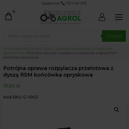
Zadzwoń
727 141 971
0
Wyszukiwarka
produktów
SZUKAJ
Strona główna
/
Sklep
/
Części i akcesoria opryskiwaczy
/
Końcówki
głowice lancy
/ Potrójna oprawa rozpylacza przelotowa z dyszą RSM
końcówka opryskowa
Potrójna oprawa rozpylacza przelotowa z
dyszą RSM końcówka opryskowa
19,00
zł
Kod SKU: G-1002