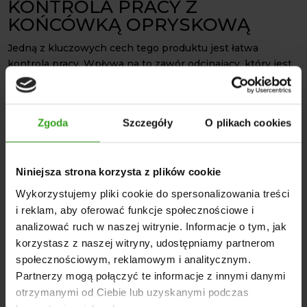
KONTROLA PRACY Z
KOŃCÓWKĄ OPRYSKOWĄ
Jedną z kluczowych cech tego produktu jest łatwa
kontrola pracy. Wpływa na to zawór odcinający, który jest
umieszczony z boku korpusu. Taka funkcjonalność
umożliwia wygodny dostęp, a tym samym szybką kontrolę
nad pracą. Ponadto, głowica umożliwia szybką oraz łatwą
Zgoda
Szczegóły
O plikach cookies
wymianę dysz opylających. Operator, może w sprawny
sposób dostosować oprysk do różnych warunków pracy.
Potrójna oprawa rozpylacza
to również stabilny montaż.
Niniejsza strona korzysta z plików cookie
Mocowanie w ceowniku przy użyciu śruby M6 przekłada
Wykorzystujemy pliki cookie do spersonalizowania treści
się na stabilność. Końcówka nie przemieszcza się w
i reklam, aby oferować funkcje społecznościowe i
trakcie pracy. Pozycje pośrednie zamykają przepływ
analizować ruch w naszej witrynie. Informacje o tym, jak
cieczy, dzięki czemu minimalizują się straty. Jest to
korzystasz z naszej witryny, udostępniamy partnerom
doskonałe rozwiązanie do różnych rodzajów upraw, a
społecznościowym, reklamowym i analitycznym.
także różnych warunków pracy w rolnictwie i
Partnerzy mogą połączyć te informacje z innymi danymi
ogrodnictwie.
NAJWAŻNIEJSZE CECHY
otrzymanymi od Ciebie lub uzyskanymi podczas