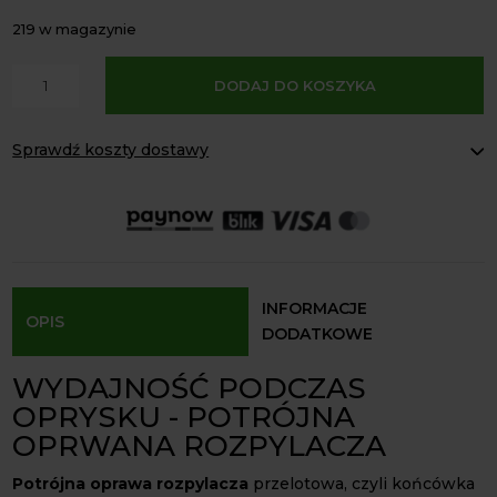
219 w magazynie
A
ilość
DODAJ DO KOSZYKA
l
Potrójna
t
oprawa
e
Sprawdź koszty dostawy
rozpylacza
r
przelotowa
Paczkomaty Inpost:
od 16 zł
n
z
Kurier InPost:
od 15 zł
a
Odbiór osobisty:
Oblekoń 156a, 28-133 Pacanów
dyszą
t
RSM
Dostępność form dostawy i ceny uzależniona od produktu.
i
końcówka
v
opryskowa
INFORMACJE
OPIS
e
DODATKOWE
:
WYDAJNOŚĆ PODCZAS
OPRYSKU - POTRÓJNA
OPRWANA ROZPYLACZA
Potrójna oprawa rozpylacza
przelotowa, czyli końcówka