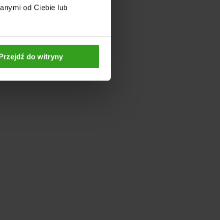
anymi od Ciebie lub
Przejdź do witryny