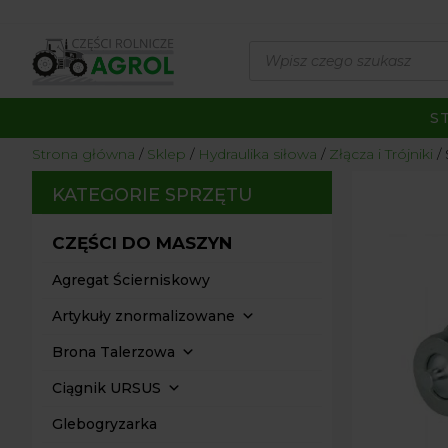
Wyszukiwarka
produktów
S
Strona główna
/
Sklep
/
Hydraulika siłowa
/
Złącza i Trójniki
/
KATEGORIE SPRZĘTU
CZĘŚCI DO MASZYN
Agregat Ścierniskowy
Artykuły znormalizowane
Brona Talerzowa
Ciągnik URSUS
Glebogryzarka