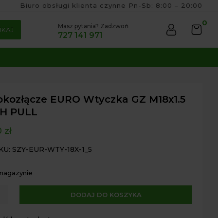
Biuro obsługi klienta czynne Pn-Sb: 8:00 – 20:00
0
Masz pytania? Zadzwoń
UKAJ
727 141 971
bkozłącze EURO Wtyczka GZ M18x1.5
H PULL
0
zł
KU: SZY-EUR-WTY-18X-1_5
 magazynie
A
DODAJ DO KOSZYKA
ozłącze
l
t