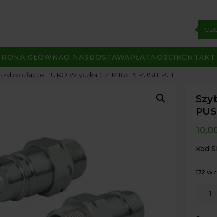
SZ
TRONA GŁÓWNA
O NAS
DOSTAWA
PŁATNOŚCI
KONTAKT
 Szybkozłącze EURO Wtyczka GZ M18x1.5 PUSH PULL
Szy
PUS
10,0
Kod S
172 w
ilość
Szybk
EURO