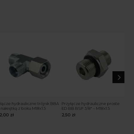
5
łącze hydrauliczne trójnik BBA
Przyłącze hydrauliczne proste
Szy
 nakrętką z boku M18x1.5
ED BB BSP 3/8″ – M18x1.5
M18
12,00
zł
2,50
zł
10,