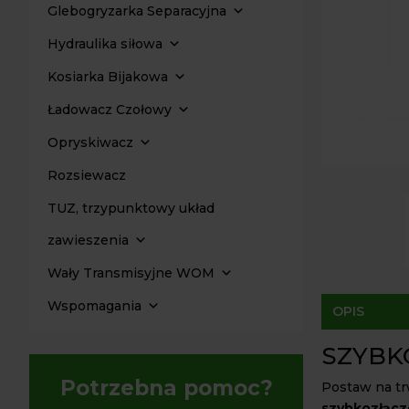
Glebogryzarka Separacyjna
Hydraulika siłowa
Kosiarka Bijakowa
Ładowacz Czołowy
Opryskiwacz
Rozsiewacz
TUZ, trzypunktowy układ
zawieszenia
Wały Transmisyjne WOM
Wspomagania
OPIS
SZYBKO
Potrzebna pomoc?
Postaw na tr
szybkozłąc