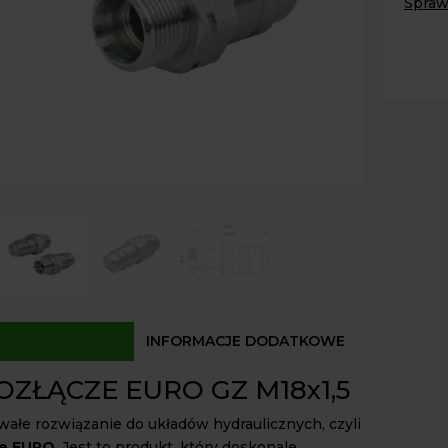
Spraw
Wtycz
GZ
Paczk
Kurier
M18x1.
Odbió
PUSH
PULL
Dostęp
INFORMACJE DODATKOWE
ZŁĄCZE EURO GZ M18x1,5
wałe rozwiązanie do układów hydraulicznych, czyli
ze EURO
. Jest to produkt, który doskonale