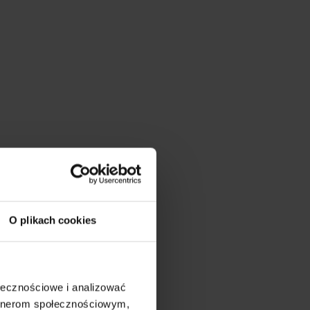
O plikach cookies
ołecznościowe i analizować
artnerom społecznościowym,