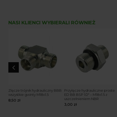
NASI KLIENCI WYBIERALI RÓWNIEŻ
4
ka GZ
Złącze trójnik hydrauliczny BBB
Przyłącze hydrauliczne proste
wszystkie gwinty M18x1.5
ED BB BSP 1/2″ – M18x1.5 z
uszczelnieniem NBR
8,50
zł
3,00
zł