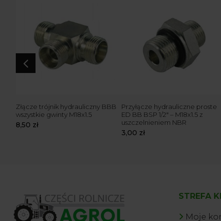
4
ka GZ
Złącze trójnik hydrauliczny BBB
Przyłącze hydrauliczne proste
wszystkie gwinty M18x1.5
ED BB BSP 1/2″ – M18x1.5 z
uszczelnieniem NBR
8,50
zł
3,00
zł
STREFA K
Moje ko