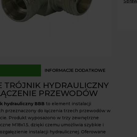
Spraw
hydrau
BBB
Paczk
Kurier
wszyst
Odbió
gwint
M18x1.
Dostęp
INFORMACJE DODATKOWE
E TRÓJNIK HYDRAULICZNY
 ŁĄCZENIE PRZEWODÓW
ik hydrauliczny BBB
to element instalacji
ch przeznaczony do łączenia trzech przewodów w
cie. Produkt wyposażono w trzy zewnętrzne
czne M18x1.5, dzięki czemu umożliwia szybkie i
zgałęzienie instalacji hydraulicznej. Oferowane