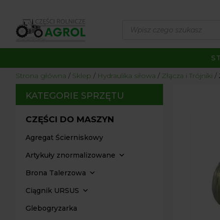
Wyszukiwarka
produktów
S
Strona główna
/
Sklep
/
Hydraulika siłowa
/
Złącza i Trójniki
/ 
KATEGORIE SPRZĘTU
CZĘŚCI DO MASZYN
Agregat Ścierniskowy
Artykuły znormalizowane
Brona Talerzowa
Ciągnik URSUS
Glebogryzarka