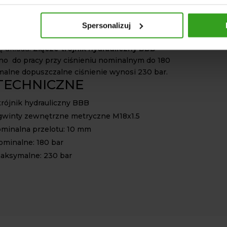
.
inalna przelotu wynosi 10 mm. Zapewnia to
Spersonalizuj
rzepływ oleju hydraulicznego w instalacji oraz
ę układu.
Złącze trójnik hydrauliczny BBB
o do pracy przy ciśnieniu nominalnym do 180
malne dopuszczalne ciśnienie wynosi 230 bar.
TECHNICZNE
 trójnik hydrauliczny BBB
gwinty zewnętrzne metryczne M18x1.5
ominalna przelotu: 10 mm
ominalne: 180 bar
maksymalne: 230 bar