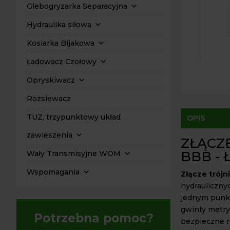
Glebogryzarka Separacyjna
Hydraulika siłowa
Kosiarka Bijakowa
Ładowacz Czołowy
Opryskiwacz
Rozsiewacz
TUZ, trzypunktowy układ
OPIS
zawieszenia
ZŁĄCZ
BBB -
Wały Transmisyjne WOM
Wspomagania
Złącze trójn
hydrauliczny
jednym punk
gwinty metry
Potrzebna pomoc?
bezpieczne ro