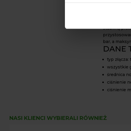
hydraulicznej
Średnica nom
odpowiedni p
stabilną prac
przystosowan
bar, a maksy
DANE 
typ złącza:
wszystkie 
średnica n
ciśnienie n
ciśnienie 
NASI KLIENCI WYBIERALI RÓWNIEŻ