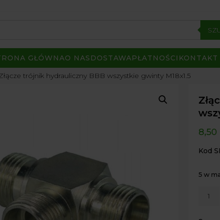
SZ
TRONA GŁÓWNA
O NAS
DOSTAWA
PŁATNOŚCI
KONTAKT
Złącze trójnik hydrauliczny BBB wszystkie gwinty M18x1.5
Złąc
wszy
8,50
Kod S
5 w m
ilość
Złącz
trójnik