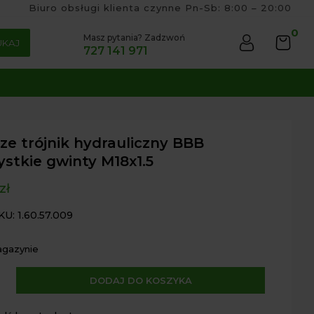
Biuro obsługi klienta czynne Pn-Sb: 8:00 – 20:00
0
Masz pytania? Zadzwoń
UKAJ
727 141 971
ze trójnik hydrauliczny BBB
stkie gwinty M18x1.5
zł
KU: 1.60.57.009
agazynie
A
DODAJ DO KOSZYKA
e
l
t