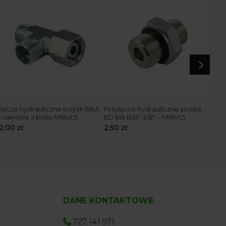
5
łącze hydrauliczne trójnik BBA
Przyłącze hydrauliczne proste
Szy
 nakrętką z boku M18x1.5
ED BB BSP 3/8″ – M18x1.5
M18
12,00
zł
2,50
zł
10,
DANE KONTAKTOWE
727 141 971