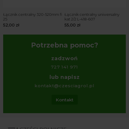
60
Łącznik centralny 320-520mm fi
Łącznik centralny uniwersalny
Ł
25
kat 2/2 L-418-607
k
52,00
zł
55,00
zł
5
Potrzebna pomoc?
zadzwoń
727 141 971
lub napisz
kontakt@czesciagrol.pl
Kontakt