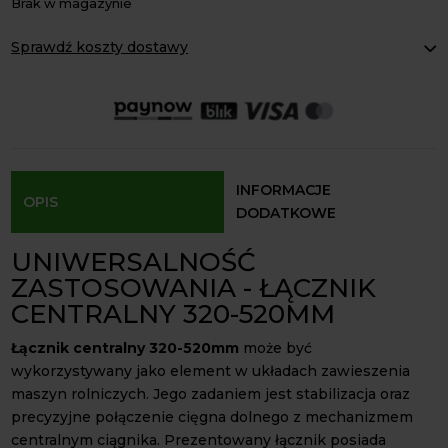
Brak w magazynie
Sprawdź koszty dostawy
Paczkomaty Inpost:
od 16 zł
Kurier InPost:
od 15 zł
Odbiór osobisty:
Oblekoń 156a, 28-133 Pacanów
Dostępność form dostawy i ceny uzależniona od produktu.
INFORMACJE
OPIS
DODATKOWE
UNIWERSALNOŚĆ
ZASTOSOWANIA - ŁĄCZNIK
CENTRALNY 320-520MM
Łącznik centralny 320-520mm
może być
wykorzystywany jako element w układach zawieszenia
maszyn rolniczych. Jego zadaniem jest stabilizacja oraz
precyzyjne połączenie cięgna dolnego z mechanizmem
centralnym ciągnika. Prezentowany łącznik posiada