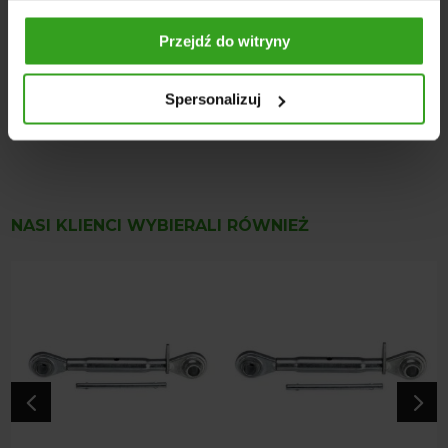
Kategoria: Kat. 2
Średnica ucha: Ø 25 mm
Przejdź do witryny
Długość rury: 220 mm
Zakres regulacji: 320–520 mm
Spersonalizuj
Waga: 2,7 kg
Wymiary: 40 × 20 × 5,5 cm
NASI KLIENCI WYBIERALI RÓWNIEŻ
4
5