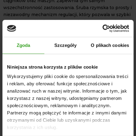
ciągników oraz maszyn. Zapewnia tym samym
wszechstronność zastosowania. Śruba rzymska to prosty i
niezawodny mechanizm regulacji, który pozwala w szybki
sposób ustawić odpowiednie napięcie oraz długość.
Wszystkie elementy oferowanego
łącznika centralnego
320-520mm
są wykonane z wytrzymałych odpornych na
uszkodzenia, a także korozję materiałów, dzięki czemu jest
Zgoda
Szczegóły
O plikach cookies
to produkt cechujący się długą żywotnością.
Średnica ucha o średnicy 25 mm stanowi dopasowanie do
Niniejsza strona korzysta z plików cookie
standardowych sworzni kategorii 2, co zapewnia
kompatybilność z szeroką gamą ciągników oraz osprzętu.
Wykorzystujemy pliki cookie do spersonalizowania treści
Łącznik centralny sprawdza się wszędzie tam, gdzie
i reklam, aby oferować funkcje społecznościowe i
wykorzystywane są różnorodne narzędzia i maszyny
analizować ruch w naszej witrynie. Informacje o tym, jak
rolnicze. Dzięki niemu możliwe jest sprawne oraz
korzystasz z naszej witryny, udostępniamy partnerom
bezproblemowe podłączenie, a następnie użytkowanie
społecznościowym, reklamowym i analitycznym.
osprzętu.
Partnerzy mogą połączyć te informacje z innymi danymi
DANE TECHNICZNE
otrzymanymi od Ciebie lub uzyskanymi podczas
korzystania z ich usług.
Typ produktu: Łącznik centralny – śruba rzymska