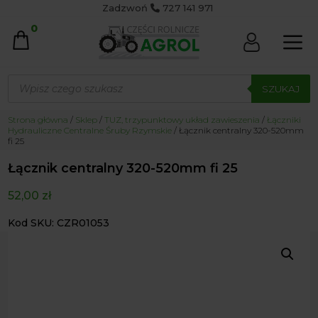
Zadzwoń
727 141 971
0
Wyszukiwarka
produktów
SZUKAJ
Strona główna
/
Sklep
/
TUZ, trzypunktowy układ zawieszenia
/
Łączniki
Hydrauliczne Centralne Śruby Rzymskie
/ Łącznik centralny 320-520mm
fi 25
Łącznik centralny 320-520mm fi 25
52,00
zł
Kod SKU: CZR01053