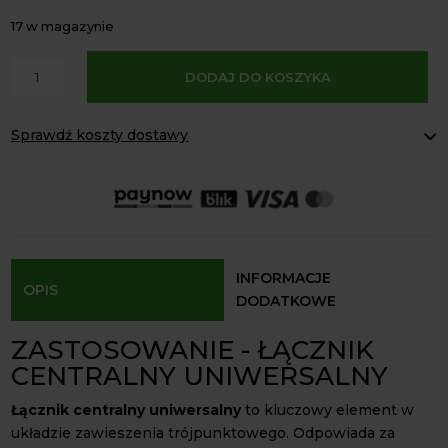
17 w magazynie
A
ilość
DODAJ DO KOSZYKA
l
Łącznik
t
centralny
e
Sprawdź koszty dostawy
uniwersalny
r
kat
Paczkomaty Inpost:
od 16 zł
n
2/2
Kurier InPost:
od 15 zł
a
Odbiór osobisty:
Oblekoń 156a, 28-133 Pacanów
L-
t
418-
Dostępność form dostawy i ceny uzależniona od produktu.
i
607
v
INFORMACJE
OPIS
e
DODATKOWE
:
ZASTOSOWANIE - ŁĄCZNIK
CENTRALNY UNIWERSALNY
Łącznik centralny uniwersalny
to kluczowy element w
układzie zawieszenia trójpunktowego. Odpowiada za