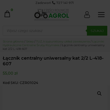
Zadzwoń
727 141 971
0
Wyszukiwarka
produktów
SZUKAJ
Strona główna
/
Sklep
/
TUZ, trzypunktowy układ zawieszenia
/
Łączniki
Hydrauliczne Centralne Śruby Rzymskie
/ Łącznik centralny uniwersalny
kat 2/2 L-418-607
Łącznik centralny uniwersalny kat 2/2 L-418-
607
55,00
zł
Kod SKU: CZR01024