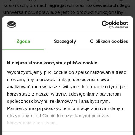
kosiarkach, bronach, agregatach oraz rozsiewaczach. Jego
uniwersalność sprawia, że jest to produkt funkcjonalny i
praktyczny. Szczególnie dobrze sprawdza się w
gospodarstwach rolnych, gdzie jeden ciągnik
współpracuje z kilkoma maszynami.
Zgoda
Szczegóły
O plikach cookies
Regulowana długość
łącznika centralnego
uniwersalnego
w zakresie od 418 mm do 607 mm
pozwala na elastyczne dopasowanie do indywidualnych
Niniejsza strona korzysta z plików cookie
potrzeb. Solidna konstrukcja zapewnia odporność na duże
obciążenia i intensywną pracę w terenie. Natomiast,
Wykorzystujemy pliki cookie do spersonalizowania treści
standardowe otwory 25,4 mm umożliwiają szybki montaż z
i reklam, aby oferować funkcje społecznościowe i
wykorzystaniem popularnych sworzni.
analizować ruch w naszej witrynie. Informacje o tym, jak
DANE TECHNICZNE
korzystasz z naszej witryny, udostępniamy partnerom
społecznościowym, reklamowym i analitycznym.
Waga: 4 kg
Partnerzy mogą połączyć te informacje z innymi danymi
Wymiary całkowite: 35 × 9 × 5 cm
otrzymanymi od Ciebie lub uzyskanymi podczas
Kategoria: 2/2
korzystania z ich usług.
Średnica otworów w główkach (na sworznie): 25,4 mm (1