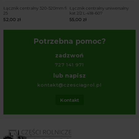
60
Łącznik centralny 320-520mm fi
Łącznik centralny uniwersalny
Ł
25
kat 2/2 L-418-607
k
52,00
zł
55,00
zł
5
Potrzebna pomoc?
zadzwoń
727 141 971
lub napisz
kontakt@czesciagrol.pl
Kontakt