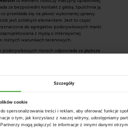
 Horsch
to element roboczy maszyny uprawowej,
ada za bezpośredni kontakt z glebą. Spulchnia ją
, co przekłada się na jakość wykonanej uprawy.
iób jest solidnym elementem. Jest to część
zeznaczona do agregatów podorywkowych marki
t zaprojektowana z myślą o intensywnej
 w różnych warunkach terenowych.
h podorywkowych Horsch odpowiada za głębsze
się maszyny w glebę, jej efektywne podcinanie
 mieszanie i spulchnianie podłoża. Odpowiednia
az wykonanie tej części z trwałych materiałów
ysoką efektywność pracy oraz stabilność
 maszyny.
Szczegóły
ŻNIEJSZE CECHY DŁUTA
CH
 plików cookie
do spersonalizowania treści i reklam, aby oferować funkcje sp
ocza
dzioba dłuta Horsch
wynosi 16 mm. Produkt
ormacje o tym, jak korzystasz z naszej witryny, udostępniamy p
jest ze stali borowej. Jest to materiał, który
podwyższoną twardością oraz odpornością na
Partnerzy mogą połączyć te informacje z innymi danymi otrzym