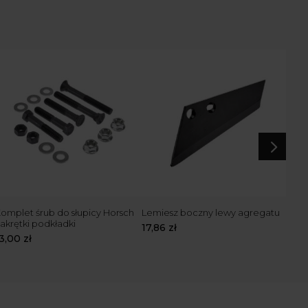
5
omplet śrub do słupicy Horsch
Lemiesz boczny lewy agregatu
Lem
akrętki podkładki
17,86
zł
19,
13,00
zł