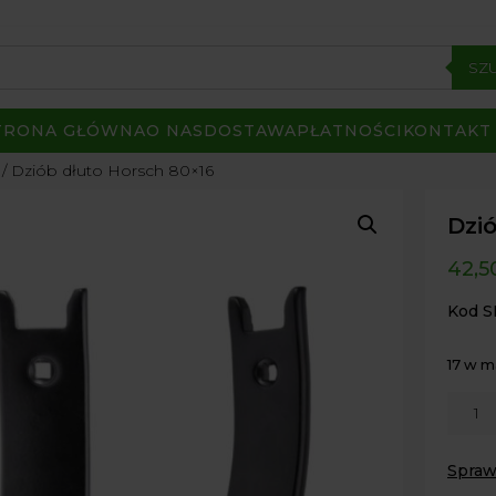
SZ
TRONA GŁÓWNA
O NAS
DOSTAWA
PŁATNOŚCI
KONTAKT
/ Dziób dłuto Horsch 80×16
Dzi
42,5
Kod S
17 w 
ilość
Dziób
dłuto
Spraw
Horsc