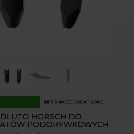
80×16
Paczk
Kurier
Odbió
Dostęp
INFORMACJE DODATKOWE
 DŁUTO HORSCH DO
GATÓW PODORYWKOWYCH