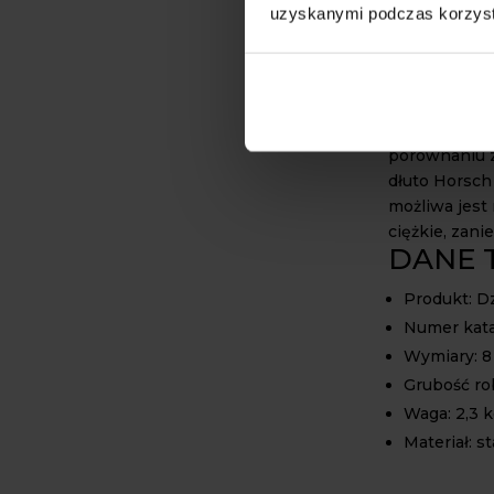
ścieranie. Po
uzyskanymi podczas korzysta
jej trwałość
intensywnego
Stosując sta
uszkodzenia 
porównaniu z
dłuto Horsch
możliwa jest
ciężkie, zani
DANE 
Produkt: D
Numer kata
Wymiary: 8 
Grubość ro
Waga: 2,3 
Materiał: s