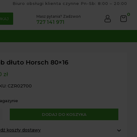
Biuro obsługi klienta czynne Pn-Sb: 8:00 – 20:00
0
Masz pytania? Zadzwoń
UKAJ
727 141 971
ób dłuto Horsch 80×16
0
zł
KU: CZR02700
magazynie
A
DODAJ DO KOSZYKA
l
t
dź koszty dostawy
h
e