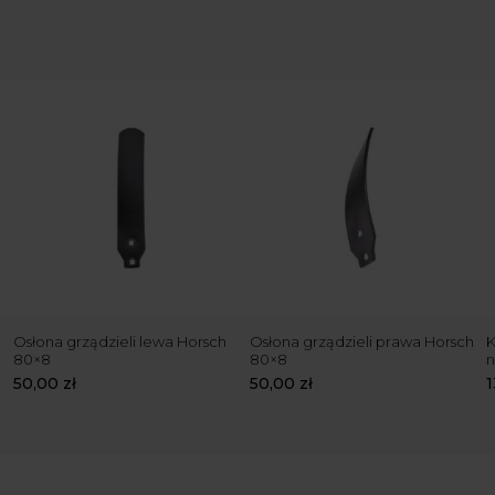
Osłona grządzieli lewa Horsch
Osłona grządzieli prawa Horsch
K
80×8
80×8
n
50,00
zł
50,00
zł