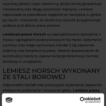
wysokiej jakości część zamienną, dzięki której gwarantuje
niezawodną oraz długą żywotność maszyny. Lemiesz
odpowiada za prawidłowe zagłębienie narzędzia w glebie,
jej cięcie i mieszanie. W skuteczny sposób przygotowuje
podłoże pod dalsze prace polowe.
Lemiesze prawe Horsch
są zaprojektowane specjalnie z
myślą o agregatach podorywkowych tej marki. Optymalne
wymiary oraz waga wynosząca niecałe 2 kg zapewnia
stabilną oraz bezpieczną pracę. Idealne dopasowanie do
konstrukcji maszyny zapewnia bezproblemowy montaż
lemieszy w urządzeniu.
LEMIESZ HORSCH WYKONANY
ZE STALI BOROWEJ
Odpowiedni kształt oraz precyzyjne wykonanie zapewnia
efektywne podcinanie i kruszenie gleby.
Lemiesz prawy
Horsch
wykonany jest z wysokiej jakości stali borowej.
Charakteryzuje się dzięki temu zwiększoną twardością, co