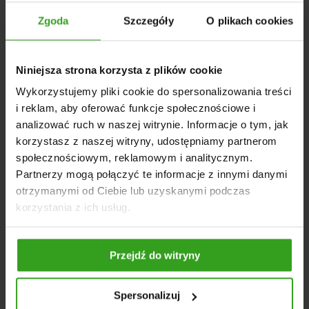
czyni go bardziej odpornym na intensywną eksploatację
w różnych warunkach polowych, również w twardszej
Zgoda
Szczegóły
O plikach cookies
glebie.
Zainwestuj w część, która została zaprojektowana do
Niniejsza strona korzysta z plików cookie
pracy w ekstremalnych warunkach. Wykonanie zgodnie z
zaleceniami producenta oraz z odpowiednich materiałów
Wykorzystujemy pliki cookie do spersonalizowania treści
ogranicza częstotliwość wymiany tego elementu
i reklam, aby oferować funkcje społecznościowe i
roboczego. Dzięki długiej żywotności części wymiany są
analizować ruch w naszej witrynie. Informacje o tym, jak
rzadsze, co obniża koszty eksploatacji.
korzystasz z naszej witryny, udostępniamy partnerom
DANE TECHNICZNE
społecznościowym, reklamowym i analitycznym.
Partnerzy mogą połączyć te informacje z innymi danymi
Produkt: Lemiesz Horsch
otrzymanymi od Ciebie lub uzyskanymi podczas
Wymiary: 17,6 × 8,8 × 11,5 cm
korzystania z ich usług.
Waga: 1,97 kg
Materiał: stal borowa
Przejdź do witryny
Spersonalizuj
NASI KLIENCI WYBIERALI RÓWNIEŻ