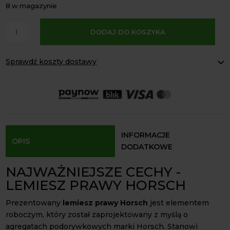
8 w magazynie
A
ilość
DODAJ DO KOSZYKA
l
Lemiesz
t
prawy
e
Sprawdź koszty dostawy
Horsch
r
agregat
Paczkomaty Inpost:
od 16 zł
n
podorywkowy
Kurier InPost:
od 15 zł
a
Odbiór osobisty:
Oblekoń 156a, 28-133 Pacanów
t
Dostępność form dostawy i ceny uzależniona od produktu.
i
v
INFORMACJE
OPIS
e
DODATKOWE
:
NAJWAŻNIEJSZE CECHY -
LEMIESZ PRAWY HORSCH
Prezentowany
lemiesz prawy Horsch
jest elementem
roboczym, który został zaprojektowany z myślą o
agregatach podorywkowych marki Horsch. Stanowi