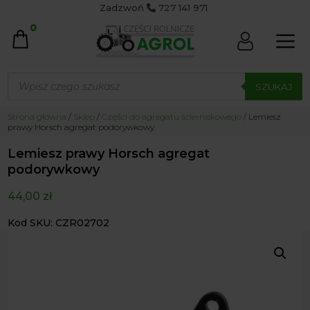
Zadzwoń
727 141 971
0
Wyszukiwarka
produktów
SZUKAJ
Strona główna
/
Sklep
/
Części do agregatu ścierniskowego
/ Lemiesz
prawy Horsch agregat podorywkowy
Lemiesz prawy Horsch agregat
podorywkowy
44,00
zł
Kod SKU: CZR02702