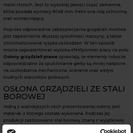
marki Horsch. Jest to wysokiej jakości część zamienna,
która posiada wymiary 80x8 mm. Pełni ona rolę ochronną
oraz wzmacniającą.
Poprzez odpowiednie zabezpieczenia grządzieli możliwe
jest zapewnienie dłuższej żywotności maszyny, a także
zminimalizowanie ryzyka uszkodzeń. W ten sposób
można zagwarantować wysoką efektywność pracy na polu.
Osłony grządzieli prawe
sprawiają, że elementy robocze
odpowiedzialne za spulchnianie gleby są mniej narażone
na uszkodzenia mechaniczne, ścieranie oraz wpływ
trudnych warunków polowych.
OSŁONA GRZĄDZIELI ZE STALI
BOROWEJ
Jedną z ważniejszych cech prezentowanej osłony jest
materiał, z którego została wykonana. Podczas jej
produkcji zastosowano stal borową, znaną z wyjątkowej
twardości, odporności na ścieranie i długiej żywotności.