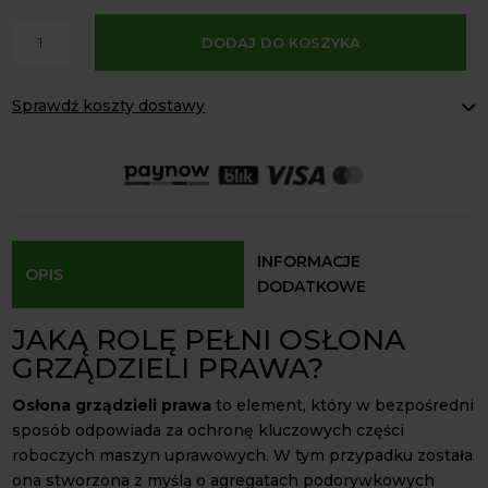
A
ilość
DODAJ DO KOSZYKA
l
Osłona
t
grządzieli
e
Sprawdź koszty dostawy
prawa
r
Horsch
Paczkomaty Inpost:
od 16 zł
n
80×8
Kurier InPost:
od 15 zł
a
Odbiór osobisty:
Oblekoń 156a, 28-133 Pacanów
t
Dostępność form dostawy i ceny uzależniona od produktu.
i
v
INFORMACJE
OPIS
e
DODATKOWE
:
JAKĄ ROLĘ PEŁNI OSŁONA
GRZĄDZIELI PRAWA?
Osłona grządzieli prawa
to element, który w bezpośredni
sposób odpowiada za ochronę kluczowych części
roboczych maszyn uprawowych. W tym przypadku została
ona stworzona z myślą o agregatach podorywkowych