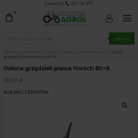
Zadzwoń
727 141 971
0
Wyszukiwarka
produktów
SZUKAJ
Strona główna
/
Sklep
/
Części do agregatu ścierniskowego
/ Osłona
grządzieli prawa Horsch 80×8
Osłona grządzieli prawa Horsch 80×8
50,00
zł
Kod SKU: CZR02704