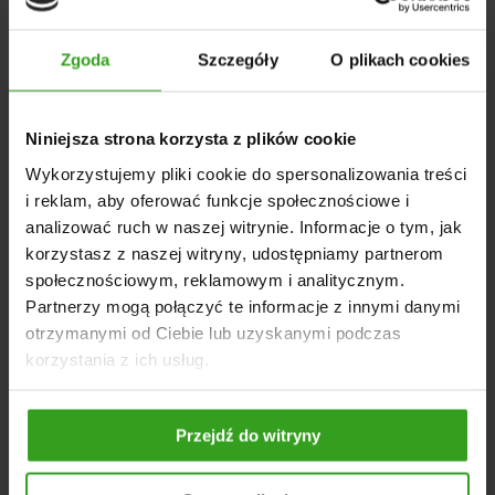
Dodanie boru sprawia, że stal staje się bardziej wytrzymała
na intensywne obciążenia, które są nieoderwalną częścią
pracy maszyn rolniczych.
Zgoda
Szczegóły
O plikach cookies
Osłona grządzieli prawa
poprzez wytrzymałą konstrukcje
może zachować swoje właściwości przez długi czas.
Niniejsza strona korzysta z plików cookie
Wymiary 80×8 mm są idealnie dopasowane do konstrukcji
maszyny. Przeznaczeniem tej osłony jest agregat
Wykorzystujemy pliki cookie do spersonalizowania treści
podorywkowy Horsch. Inwestycja w solidną część
i reklam, aby oferować funkcje społecznościowe i
zamienną szybko się zwraca dzięki dłuższej eksploatacji
analizować ruch w naszej witrynie. Informacje o tym, jak
sprzętu rolniczego.
korzystasz z naszej witryny, udostępniamy partnerom
DANE TECHNICZNE
społecznościowym, reklamowym i analitycznym.
Partnerzy mogą połączyć te informacje z innymi danymi
Produkt: Osłona grządzieli Horsch
otrzymanymi od Ciebie lub uzyskanymi podczas
Wymiary: 37,5 × 7,6 × 13,1 cm
korzystania z ich usług.
Grubość robocza: 80×8 mm
Waga: 1,89 kg
Materiał: stal borowa
Przejdź do witryny