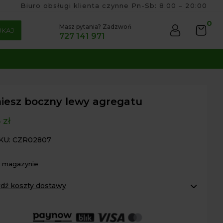
Biuro obsługi klienta czynne Pn-Sb: 8:00 – 20:00
0
Masz pytania? Zadzwoń
UKAJ
727 141 971
iesz boczny lewy agregatu
6
zł
KU: CZR02807
w magazynie
dź koszty dostawy
omaty Inpost:
od 16 zł
 InPost:
od 15 zł
r osobisty:
Oblekoń 156a, 28-133 Pacanów