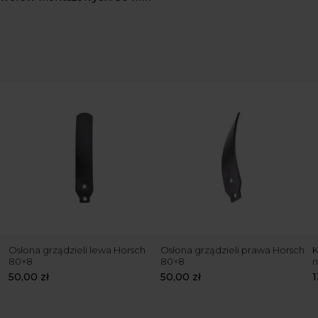
Osłona grządzieli lewa Horsch
Osłona grządzieli prawa Horsch
K
80×8
80×8
n
50,00
zł
50,00
zł