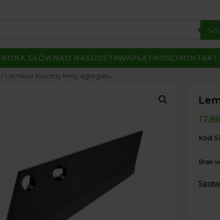
SZ
TRONA GŁÓWNA
O NAS
DOSTAWA
PŁATNOŚCI
KONTAKT
/ Lemiesz boczny lewy agregatu
Lem
17,8
Kod S
Brak 
Spraw
Paczk
Kurier
Odbió