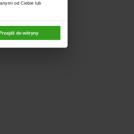
anymi od Ciebie lub
Przejdź do witryny