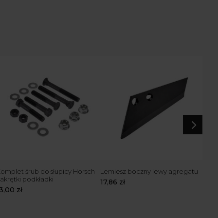
5
omplet śrub do słupicy Horsch
Lemiesz boczny lewy agregatu
Lem
akrętki podkładki
17,86
zł
19,
13,00
zł