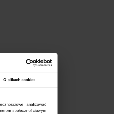
O plikach cookies
ołecznościowe i analizować
artnerom społecznościowym,