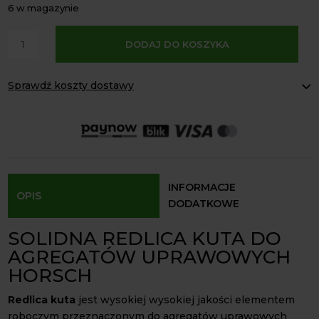
6 w magazynie
A
ilość
DODAJ DO KOSZYKA
l
Redlica
t
kuta
e
Sprawdź koszty dostawy
dziób
r
dłuto
Paczkomaty Inpost:
od 16 zł
n
Horsch
Kurier InPost:
od 15 zł
a
Odbiór osobisty:
Oblekoń 156a, 28-133 Pacanów
2
t
otworowa
Dostępność form dostawy i ceny uzależniona od produktu.
i
grubość
v
30
INFORMACJE
OPIS
e
mm
DODATKOWE
:
SOLIDNA REDLICA KUTA DO
AGREGATÓW UPRAWOWYCH
HORSCH
Redlica kuta
jest wysokiej wysokiej jakości elementem
roboczym przeznaczonym do agregatów uprawowych