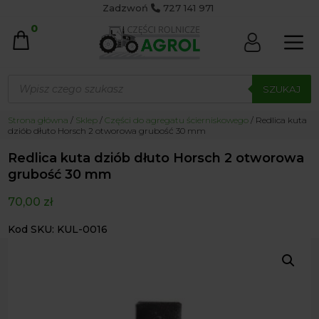
Zadzwoń
727 141 971
0
Wyszukiwarka
produktów
SZUKAJ
Strona główna
/
Sklep
/
Części do agregatu ścierniskowego
/ Redlica kuta
dziób dłuto Horsch 2 otworowa grubość 30 mm
Redlica kuta dziób dłuto Horsch 2 otworowa
grubość 30 mm
70,00
zł
Kod SKU: KUL-0016