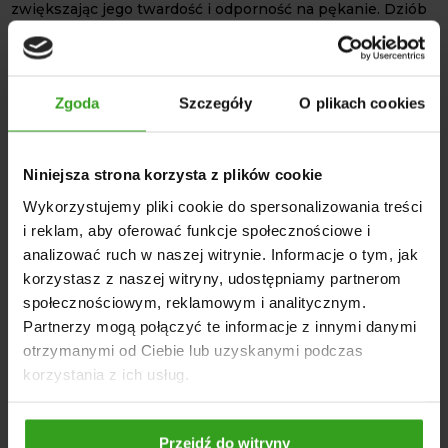
zwiększając jego twardość i odporność na pękanie. Dziób
dłuto może, więc zachować swoje właściwości robocze
przez długi czas. Dłuższa żywotność części oznacza
rzadszą konieczność wymiany, a tym samym niższe koszty
eksploatacji. Takie właściwości mają kluczowe znaczenie
Zgoda
Szczegóły
O plikach cookies
dla wydajności całego zestawu uprawowego.
Oferowana
redlica kuta
została stworzona z myślą o
Niniejsza strona korzysta z plików cookie
agregatach uprawowych typu Horsch oraz pochodnych.
Wykorzystujemy pliki cookie do spersonalizowania treści
Odpowiednio dobrany kształt dziobu zapewnia efektywne
i reklam, aby oferować funkcje społecznościowe i
wnikanie w glebę, redukując opór. Postaw na produkt,
który wyróżnia się wysoką odpornością na intensywne
analizować ruch w naszej witrynie. Informacje o tym, jak
ścieranie w glebie! Jest to rozwiązane polecane
korzystasz z naszej witryny, udostępniamy partnerom
wszystkim rolnikom poszukującym połączenia jakości,
społecznościowym, reklamowym i analitycznym.
trwałości oraz precyzji wykonania dłuta.
Partnerzy mogą połączyć te informacje z innymi danymi
DANE TECHCNICZNE
otrzymanymi od Ciebie lub uzyskanymi podczas
korzystania z ich usług.
Typ: dziób dłuto redlica, 2-otworowa
Grubość: 30 mm
Wymiary: 29 × 8 × 2,2 cm
Przejdź do witryny