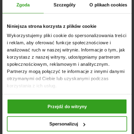
Zgoda
Szczegóły
O plikach cookies
oraz odpowiednia geometria krzyżaka zapewniają wysoką
odporność na zużycie. Element ten jest kompatybilny z
wieloma popularnymi typami wałów dostępnych na rynku.
Niniejsza strona korzysta z plików cookie
Sprawia to, że
wewnętrzne przeguby szerokokątne
są
uniwersalnym rozwiązaniem w gospodarstwach rolnych.
Wykorzystujemy pliki cookie do spersonalizowania treści
DANE TECHNICZNE
i reklam, aby oferować funkcje społecznościowe i
analizować ruch w naszej witrynie. Informacje o tym, jak
Typ: przegub szerokokątny, homokinetyczny (kpl.)
korzystasz z naszej witryny, udostępniamy partnerom
Profil zewnętrzny: 1 3/8" Z6 (6 frezów, 35 mm)
społecznościowym, reklamowym i analitycznym.
Profil przyłącza: „cytryna” 39,5 × 49 mm
Partnerzy mogą połączyć te informacje z innymi danymi
Krzyżak: różnoramienny 27 × 94 mm / 32 × 76 mm
otrzymanymi od Ciebie lub uzyskanymi podczas
Maksymalny kąt pracy: 80°
korzystania z ich usług.
Przejdź do witryny
NASI KLIENCI WYBIERALI RÓWNIEŻ
Spersonalizuj