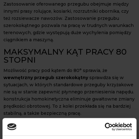
Zastosowanie oferowanego przegubu obejmuje między
innymi prasy rolujące, kosiarki, rozrzutniki obornika, czy
też rozsiewacze nawozów. Zastosowanie przegubu
szerokokątnego pozwala na pracę w trudnych warunkach
terenowych, gdzie występują duże wychylenia pomiędzy
ciągnikiem a maszyną.
MAKSYMALNY KĄT PRACY 80
STOPNI
Możliwość pracy pod kątem do 80° sprawia, że
wewnętrzny przegub szerokokątny
sprawdza się w
sytuacjach, w których standardowe przeguby krzyżakowe
nie są w stanie zapewnić płynnego przeniesienia napędu.
konstrukcja homokinetyczna eliminuje gwałtowne zmiany
prędkości obrotowej. To z kolei przekłada się na bardziej
stabilną, a także bezpieczną pracę.
Prezentowany element wykonano z materiałów
przystosowanych do pracy pod dużym obciążeniem
dynamicznym. Precyzyjne spasowanie komponentów