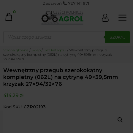
Zadzwoń
727 141 971
0
Wyszukiwarka
produktów
SZUKAJ
Strona główna
/
Sklep
/
Bez kategorii
/ Wewnętrzny przegub
szerokokątny kompletny (062L) na cytrynę 49×39,5mm krzyżak
27×94/32×76
Wewnętrzny przegub szerokokątny
kompletny (062L) na cytrynę 49×39,5mm
krzyżak 27×94/32×76
414,29
zł
Kod SKU: CZR02193