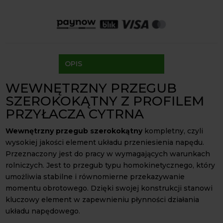
Paczkomaty Inpost:
od 16 zł
Kurier InPost:
od 15 zł
Odbiór osobisty:
Oblekoń 156a, 28-133 Pacanów
Dostępność form dostawy i ceny uzależniona od produktu.
OPIS
WEWNĘTRZNY PRZEGUB
SZEROKOKĄTNY Z PROFILEM
PRZYŁACZA CYTRNA
Wewnętrzny przegub szerokokątny
kompletny, czyli
wysokiej jakości element układu przeniesienia napędu.
Przeznaczony jest do pracy w wymagających warunkach
rolniczych. Jest to przegub typu homokinetycznego, który
umożliwia stabilne i równomierne przekazywanie
momentu obrotowego. Dzięki swojej konstrukcji stanowi
kluczowy element w zapewnieniu płynności działania
układu napędowego.