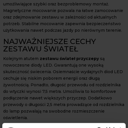
umożliwiające szybki oraz bezproblemowy montaż.
Magnetyczne mocowanie pozwala na łatwe zamocowanie
oraz zdejmowanie zestawu w zależności od aktualnych
potrzeb. Stabilne mocowanie zapewnia bezpieczeństwo
użytkowania nawet podczas jazdy po nierównym terenie.
NAJWAŻNIEJSZE CECHY
ZESTAWU ŚWIATEŁ
Kolejnym atutem
zestawu świateł przyczepy
są
nowoczesne diody LED. Gwarantują one wysoką
skuteczność świecenia. Osiemnaście wydajnych diod LED
cechuje się niskim poborem energii oraz długą
żywotnością. Ponadto, długość przewodu od rozdzielnika
do wtyczki wynosi 7,5 metra. Umożliwia to komfortowe
podłączenie nawet większych przyczep. Dodatkowo
przewody o długości 2,5 metra prowadzące od rozdzielnika
do lamp pozwalają na swobodne rozmieszczenie
oświetlenia.