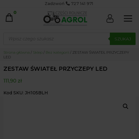
Zadzwoń
727 141 971
0
Wyszukiwarka
produktów
SZUKAJ
Strona główna
/
Sklep
/
Bez kategorii
/ ZESTAW ŚWIATEŁ PRZYCZEPY
LED
ZESTAW ŚWIATEŁ PRZYCZEPY LED
111,90
zł
Kod SKU: JH105BLH