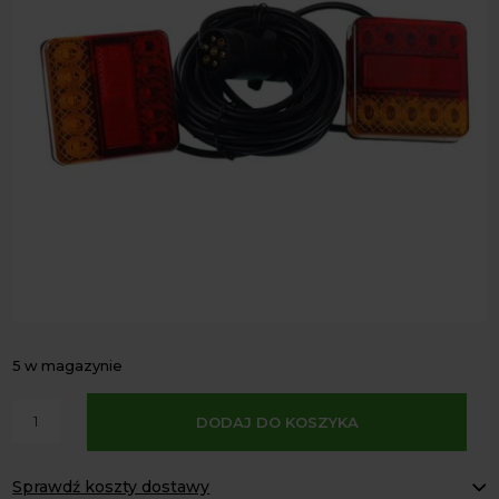
5 w magazynie
A
ilość
DODAJ DO KOSZYKA
l
ZESTAW
t
ŚWIATEŁ
e
Sprawdź koszty dostawy
PRZYCZEPY