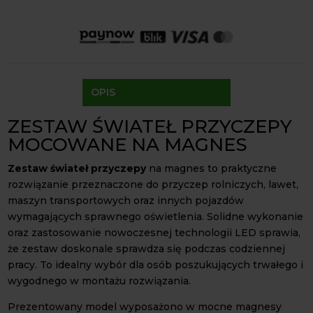
r
LED
Paczkomaty Inpost:
od 16 zł
n
Kurier InPost:
od 15 zł
a
Odbiór osobisty:
Oblekoń 156a, 28-133 Pacanów
t
Dostępność form dostawy i ceny uzależniona od produktu.
i
v
OPIS
e
:
ZESTAW ŚWIATEŁ PRZYCZEPY
MOCOWANE NA MAGNES
Zestaw świateł przyczepy
na magnes to praktyczne
rozwiązanie przeznaczone do przyczep rolniczych, lawet,
maszyn transportowych oraz innych pojazdów
wymagających sprawnego oświetlenia. Solidne wykonanie
oraz zastosowanie nowoczesnej technologii LED sprawia,
że zestaw doskonale sprawdza się podczas codziennej
pracy. To idealny wybór dla osób poszukujących trwałego i
wygodnego w montażu rozwiązania.
Prezentowany model wyposażono w mocne magnesy