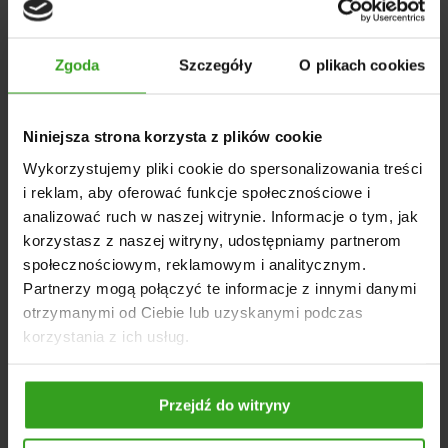
Zasilanie 12V sprawia, że
zestaw świateł przyczepy
jest
kompatybilny z większością standardowych instalacji
elektrycznych stosowanych w ciągnikach i przyczepach.
Zgoda
Szczegóły
O plikach cookies
Solidna konstrukcja i wysokiej jakości materiały użyte do
produkcji zapewniają odporność na działanie czynników
atmosferycznych. Postaw na szybki montaż, wysoką
Niniejsza strona korzysta z plików cookie
trwałość oraz uniwersalne zastosowanie do przyczep i
maszyn.
Wykorzystujemy pliki cookie do spersonalizowania treści
DANE TECHNICZNE
i reklam, aby oferować funkcje społecznościowe i
analizować ruch w naszej witrynie. Informacje o tym, jak
model: GMPJH105BLH
korzystasz z naszej witryny, udostępniamy partnerom
mocowanie na silny magnes
społecznościowym, reklamowym i analitycznym.
nowoczesne oświetlenie LED
Partnerzy mogą połączyć te informacje z innymi danymi
18 diod LED w każdej lampie
otrzymanymi od Ciebie lub uzyskanymi podczas
napięcie pracy: 12V
korzystania z ich usług.
długość przewodu od rozdzielnika do wtyczki: 7,5 m
długość przewodów od lamp do rozdzielnika: 2,5 m
Przejdź do witryny