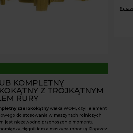
kompl
Spraw
szero
wewnę
Paczk
Kurier
na
Odbió
trójkąt
44,7
Dostęp
mm
krzyża
27x94
UB KOMPLETNY
KOKĄTNY Z TRÓJKĄTNYM
LEM RURY
pletny szerokokątny
wałka WOM, czyli element
dowego do stosowania w maszynach rolniczych.
em jest niezawodne przenoszenie momentu
pomiędzy ciągnikiem a maszyną roboczą. Poprzez