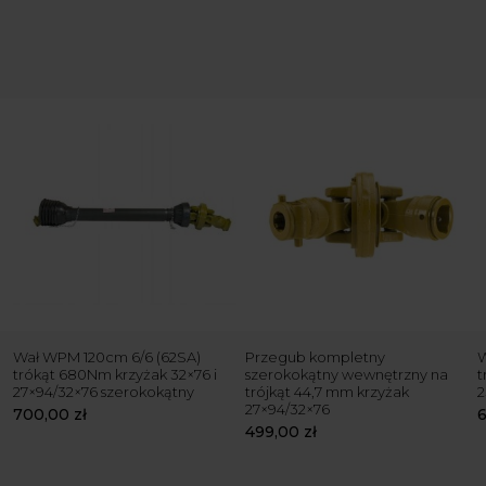
Wał WPM 120cm 6/6 (62SA)
Przegub kompletny
W
trókąt 680Nm krzyżak 32×76 i
szerokokątny wewnętrzny na
t
27×94/32×76 szerokokątny
trójkąt 44,7 mm krzyżak
2
27×94/32×76
700,00
zł
499,00
zł