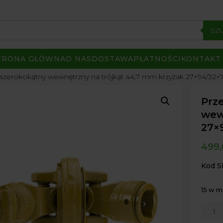
SZ
TRONA GŁÓWNA
O NAS
DOSTAWA
PŁATNOŚCI
KONTAKT
zerokokątny wewnętrzny na trójkąt 44,7 mm krzyżak 27×94/32×
Prz
wew
27×
499
Kod 
15 w 
ilość
Przeg