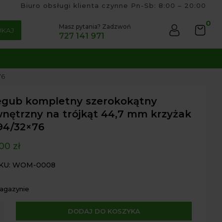
Biuro obsługi klienta czynne Pn-Sb: 8:00 – 20:00
0
Masz pytania? Zadzwoń
UKAJ
727 141 971
76
egub kompletny szerokokątny
nętrzny na trójkąt 44,7 mm krzyżak
94/32×76
,00
zł
SKU: WOM-0008
magazynie
A
DODAJ DO KOSZYKA
ub
l