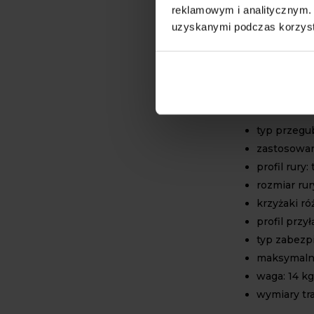
reklamowym i analitycznym. 
Szerokokątny
uzyskanymi podczas korzysta
pracy w waru
swojej konstr
przerywania 
polowej.
DANE 
typ przegu
zastosowa
profil rury:
rozmiar ru
krzyżaki r
profil przył
typ zabezpi
maksymalny
waga: 14 kg
wymiary tr