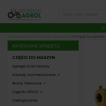
Wyszukiwarka
produktów
S
Strona główna
/
Sklep
/
Bez kategorii
/ Przegub kompletny s
KATEGORIE SPRZĘTU
CZĘŚCI DO MASZYN
Agregat Ścierniskowy
Artykuły znormalizowane
Brona Talerzowa
Ciągnik URSUS
Glebogryzarka