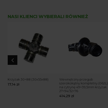
NASI KLIENCI WYBIERALI RÓWNIEŻ
4
skok
Krzyżak 30×88 (30x55x88)
Wewnętrzny przegub
szerokokątny kompletny (062L)
17,14
zł
na cytrynę 49×39,5mm krzyżak
27×94/32×76
414,29
zł