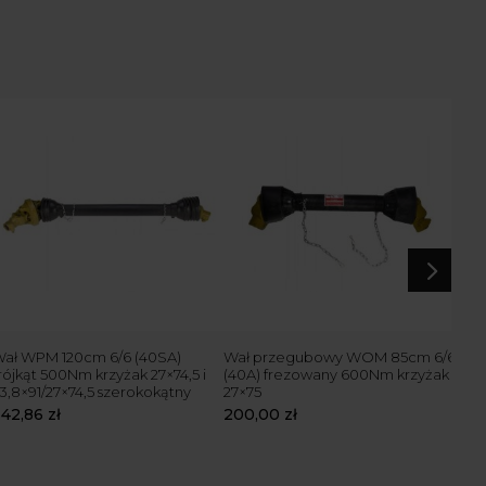
5
ał WPM 120cm 6/6 (40SA)
Wał przegubowy WOM 85cm 6/6
Bez
rójkąt 500Nm krzyżak 27×74,5 i
(40A) frezowany 600Nm krzyżak
Prz
3,8×91/27×74,5 szerokokątny
27×75
Wal
642,86
zł
200,00
zł
194