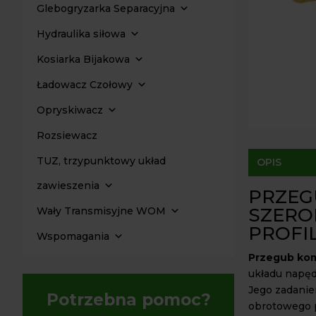
Glebogryzarka Separacyjna
Hydraulika siłowa
Kosiarka Bijakowa
Ładowacz Czołowy
Opryskiwacz
Rozsiewacz
TUZ, trzypunktowy układ
OPIS
zawieszenia
PRZEG
SZERO
Wały Transmisyjne WOM
PROFI
Wspomagania
Przegub kom
układu napę
Jego zadani
Potrzebna pomoc?
obrotowego 