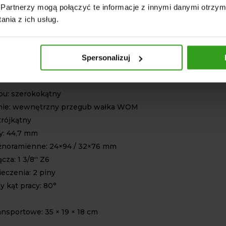
Partnerzy mogą połączyć te informacje z innymi danymi otrzym
 przegub WOM jest szczególnie polecany do
nia z ich usług.
nkach, gdzie występują duże zmiany kąta. Dzięki
ukcji umożliwia ciągłą pracę bez konieczności
napędu. Sprawdza się szczególnie w pracy
Spersonalizuj
TECHNICZNE
bu: szerokokątny
nie: wewnętrzny przegub wałka WOM
 trójkątny
ry: 44,7 mm
óżnoramienne: 24×94 / 32×76 mm
ącza: 1 3/8'' Z6
eczenia: 2 piny
 kąt pracy: 80°
ansportowe: 35 × 19 × 18 cm