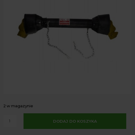
2 w magazynie
A
ilość
DODAJ DO KOSZYKA
l
Wał
t
przegubowy