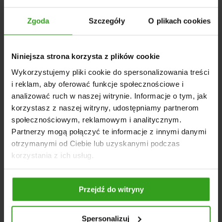
zapewnia odpowiednie dopasowanie oraz stabilne
połączenie. Zastosowany krzyżak o wymiarach 27 x 74,5
Zgoda
Szczegóły
O plikach cookies
mm odpowiada za płynne przenoszenie momentu
obrotowego. Precyzyjne spasowanie elementów
zmniejsza ryzyko awarii w trakcie intensywnej
Niniejsza strona korzysta z plików cookie
eksploatacji.
DANE TECHNICZNE
Wykorzystujemy pliki cookie do spersonalizowania treści
i reklam, aby oferować funkcje społecznościowe i
Długość całkowita: 85 cm
analizować ruch w naszej witrynie. Informacje o tym, jak
Typ profilu: frezowany 6/6 (40A)
korzystasz z naszej witryny, udostępniamy partnerom
Krzyżak: 27 x 74,5 mm
społecznościowym, reklamowym i analitycznym.
Maksymalny moment obrotowy: 600 Nm
Partnerzy mogą połączyć te informacje z innymi danymi
Mocowanie do ciągnika: 1 3/8” Z6
otrzymanymi od Ciebie lub uzyskanymi podczas
Mocowanie do maszyny: 1 3/8” Z6
korzystania z ich usług.
Sprzęgło przeciążeniowe: brak
Przejdź do witryny
NASI KLIENCI WYBIERALI RÓWNIEŻ
Spersonalizuj