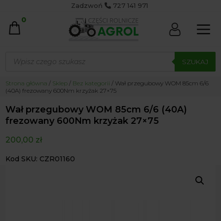
Zadzwoń
727 141 971
0
Wyszukiwarka
produktów
SZUKAJ
Strona główna
/
Sklep
/
Bez kategorii
/ Wał przegubowy WOM 85cm 6/6
(40A) frezowany 600Nm krzyżak 27×75
Wał przegubowy WOM 85cm 6/6 (40A)
frezowany 600Nm krzyżak 27×75
200,00
zł
Kod SKU: CZR01160