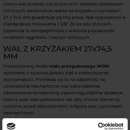
czemu wał sprawdzi się w szerokim zakresie zastosowań
rolniczych. Konstrukcja oparta na krzyżaku o wymiarach
27 x 74,5 mm gwarantuje płynną pracę. Wał wyposażono w
standardowe mocowania 1 3/8” Z6 po obu stronach.
Zapewnia to kompatybilność z wieloma popularnymi
modelami ciągników i maszyn rolniczych.
WAŁ Z KRZYŻAKIEM 27x74,5
MM
Prezentowany model
wału przegubowego WOM
wykonano z wysokiej jakości stali o podwyższonej
wytrzymałości. Przekłada się to na odporność na
uszkodzenia mechaniczne oraz odkształcenia.
Zastosowane komponenty zapewniają stabilne działanie.
Osłony wału zaprojektowano tak, aby chronić elementy
ruchome przed zabrudzeniami, wilgocią oraz czynnikami
zewnętrznymi.
Wał przegubu WOM
85 cm posiada profil frezowany 6/6