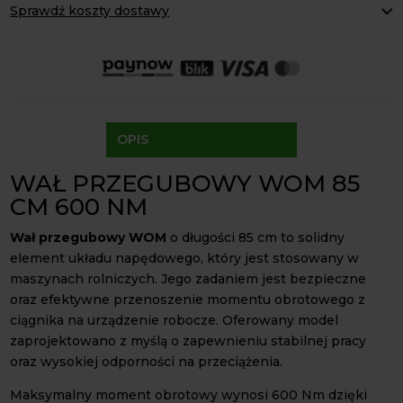
e
Sprawdź koszty dostawy
WOM
r
85cm
Paczkomaty Inpost:
od 16 zł
n
6/6
Kurier InPost:
od 15 zł
a
Odbiór osobisty:
Oblekoń 156a, 28-133 Pacanów
(40A)
t
frezowany
Dostępność form dostawy i ceny uzależniona od produktu.
i
600Nm
v
krzyżak
OPIS
e
27x75
:
WAŁ PRZEGUBOWY WOM 85
CM 600 NM
Wał przegubowy WOM
o długości 85 cm to solidny
element układu napędowego, który jest stosowany w
maszynach rolniczych. Jego zadaniem jest bezpieczne
oraz efektywne przenoszenie momentu obrotowego z
ciągnika na urządzenie robocze. Oferowany model
zaprojektowano z myślą o zapewnieniu stabilnej pracy
oraz wysokiej odporności na przeciążenia.
Maksymalny moment obrotowy wynosi 600 Nm dzięki