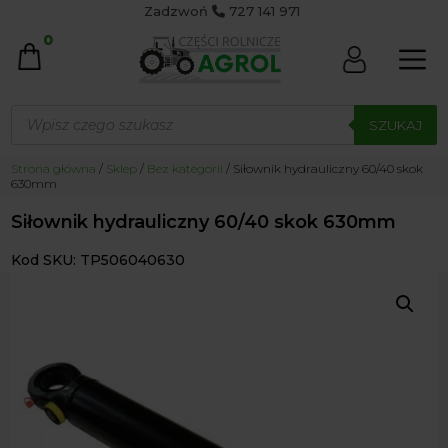
Zadzwoń
727 141 971
0
Wyszukiwarka
produktów
SZUKAJ
Strona główna
/
Sklep
/
Bez kategorii
/ Siłownik hydrauliczny 60/40 skok
630mm
Siłownik hydrauliczny 60/40 skok 630mm
Kod SKU: TP506040630