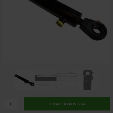
A
ilość
DODAJ DO KOSZYKA
l
Siłownik
t