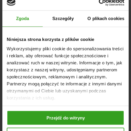
siewnikach i agregatach uprawowych;
maszynach budowlanych i przemysłowych;
Zgoda
Szczegóły
O plikach cookies
systemach podnoszenia i napędu hydraulicznego;
Siłownik hydrauliczny
cechuje się uniwersalnością,
Niniejsza strona korzysta z plików cookie
kompatybilnością z wieloma typami maszyn i urządzeń
oraz precyzyjną pracą. Dzięki czemu zyskuje uznanie
Wykorzystujemy pliki cookie do spersonalizowania treści
wszędzie tam, gdzie kluczowa jest trwałość urządzenia
i reklam, aby oferować funkcje społecznościowe i
oraz bezpieczna praca w każdych warunkach.
analizować ruch w naszej witrynie. Informacje o tym, jak
DANE TECHNICZNE
korzystasz z naszej witryny, udostępniamy partnerom
społecznościowym, reklamowym i analitycznym.
Długość całkowita w pozycji złożonej: 870 mm
Partnerzy mogą połączyć te informacje z innymi danymi
Długość po pełnym rozłożeniu: 1500 mm
otrzymanymi od Ciebie lub uzyskanymi podczas
Skok tłoka: 630 mm
korzystania z ich usług.
Średnica tłoczyska: 40 mm
Średnica otworów montażowych (na sworzeń): 25 mm
Przejdź do witryny