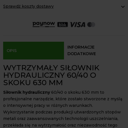
hydrauliczny
e
Sprawdź koszty dostawy
60/40
r
skok
Paczkomaty Inpost:
od 16 zł
n
630mm
Kurier InPost:
od 15 zł
a
Odbiór osobisty:
Oblekoń 156a, 28-133 Pacanów
t
Dostępność form dostawy i ceny uzależniona od produktu.
i
v
INFORMACJE
OPIS
e
DODATKOWE
:
WYTRZYMAŁY SIŁOWNIK
HYDRAULICZNY 60/40 O
SKOKU 630 MM
Siłownik hydrauliczny
60/40 o skoku 630 mm to
profesjonalne narzędzie, które zostało stworzone z myślą
o intensywnej pracy w różnych warunkach.
Wykorzystanie podczas produkcji utwardzonych stopów
metali oraz zaawansowanych technologii uszczelniania,
przekłada się na wytrzymałość oraz niezawodność tego