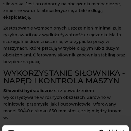
siłownika. Jest on odporny na obciążenia mechaniczne,
zmienne warunki atmosferyczne, a także długą
eksploatację.
Zastosowanie wzmocnionych uszczelnień minimalizuje
ryzyko awarii oraz wydłuża żywotność urządzenia. Ma to
szczególnie duże znaczenie, w przypadku pracy w
maszynach, które pracują w trybie ciągłym lub z dużymi
obciążeniami. Oferowany siłownik zapewnia stabilną oraz
bezpieczną pracę.
WYKORZYSTANIE SIŁOWNIKA -
NAPĘD I KONTROLA MASZYN
Siłowniki hydrauliczne
są z powodzeniem
wykorzystywane w różnych obszarach. Zarówno w
rolnictwie, przemyśle, jak i budownictwie. Oferowany
model 60/40 o skoku 630 mm stosuje się między innymi
w:
ładowaczach czołowych typu TUR;